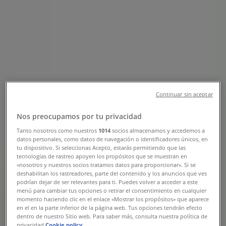
Tienda Merza | Av. Hidalgo X C-43
Sm 73 Mza.5, Cancún - Horarios,
Teléfonos y Ofertas
Tiendeo en Cancún
»
Ofertas de Supermercados en Cancún
»
Merza en Cancún
»
Continuar sin aceptar
Merza | Av. Hidalgo X C-43 Sm 73 Mza.5
Nos preocupamos por tu privacidad
Mapa
01 (998) 888-20-84
Tanto nosotros como nuestros
1014
socios almacenamos y accedemos a
Mapa
01 (998) 888-20-84
datos personales, como datos de navegación o identificadores únicos, en
tu dispositivo. Si seleccionas Acepto, estarás permitiendo que las
Estamos a punto de publicar ofertas de Merza
tecnologías de rastreo apoyen los propósitos que se muestran en
«nosotros y nuestros socios tratamos datos para proporcionar». Si se
deshabilitan los rastreadores, parte del contenido y los anuncios que ves
Publicidad
podrían dejar de ser relevantes para ti. Puedes volver a acceder a este
menú para cambiar tus opciones o retirar el consentimiento en cualquier
momento haciendo clic en el enlace «Mostrar los propósitos» que aparece
en el en la parte inferior de la página web. Tus opciones tendrán efecto
dentro de nuestro Sitio web. Para saber más, consulta nuestra política de
privacidad.
Cookie policy