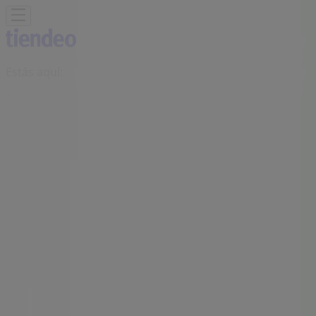
Estás aquí:
Cancún
Destacados
Supermercados
Tiendas
Departamentales
Ropa, Zapatos y Accesorios
El Regreso A
Clases
Hogar
Farmacias y
Salud
Electrónica
Ferreterías
Salud y
Belleza
Restaurantes
Autos
Bancos y
Servicios
Deporte
Librerías y Papelerías
Ocio
Niños
Viajes y
Entretenimiento
Ópticas
Publicidad