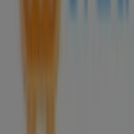
explorar las promociones que tenemos para ti este
agosto
y mantenerte informado de las mejores ofertas
de
Merza
en
Cancún
. ¡Visítanos y empieza a ahorrar hoy
mismo!
Más información de Merza
Ver otras tiendas de Merza en
Cancún
Publicidad