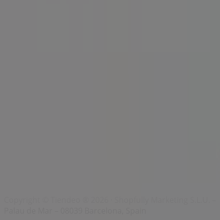
Índices
Marcas
Marcas locales
Negocios
Negocios cercanos
Productos
Productos locales
Ciudades
Descargar la app Tiendeo
Copyright © Tiendeo ® 2026 · Shopfully Marketing S.L.U. –
Palau de Mar – 08039 Barcelona, Spain