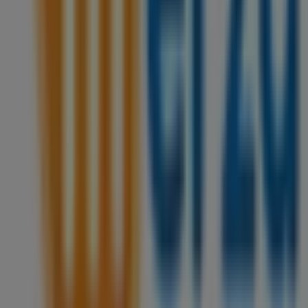
Bienvenido a la tienda de
Merza
en Tiendeo, donde
podrás descubrir las mejores
ofertas
,
promociones
y
catálogos
de esta destacada marca del sector de
Supermercados
. Nuestra tienda física está ubicada en
Av. Hidalgo X C-43 Sm 73 Mza.5
,
Cancún
, y en ella
encontrarás una amplia gama de productos de calidad
que te permitirán ahorrar durante todo el
agosto de
2026
.
En Tiendeo te ofrecemos toda la información actualizada
sobre
Merza
, como los horarios de apertura, las ofertas
exclusivas y la ubicación exacta de la tienda en
Av.
Hidalgo X C-43 Sm 73 Mza.5
. Además, tendrás acceso a
los últimos catálogos de
Merza
, donde podrás descubrir
las promociones más recientes y aprovechar grandes
descuentos en productos de
Supermercados
para tus
compras en
Cancún
.
No pierdas la oportunidad de visitar la tienda de
Merza
en
Av. Hidalgo X C-43 Sm 73 Mza.5
para disfrutar de una
experiencia de compra completa. Te invitamos a