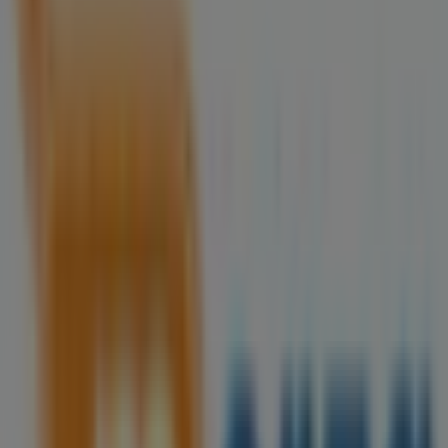
Makita
AV. CHICHEN ITZA LOTES 49 Y 50 No.2, CENTRO,
Cancún
144 m
Domino's Pizza
Av. Lopez Portillo, Mza.1, Lte.17 Loc.1 Y 2, Col. Sm 60,
Alfredo V. Bonfil
148 m
Dickies
Av Chichen Itza Mnz 7, lote 173, Cancún