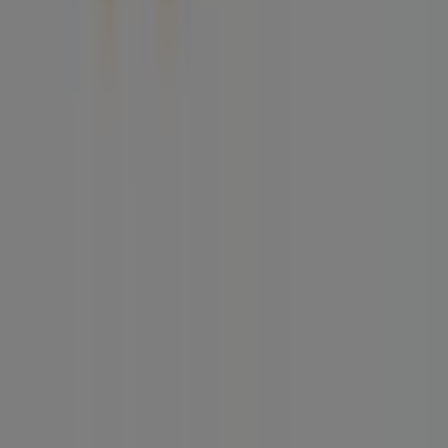
Tiendeo
¿Qué hacemos?
Soluciones para empresas
Noticias y prensa
Trabaja con nosotros
Contáctanos
Contacto comercial y de marketing
Tienda mal colocada en el mapa
Notificar un folleto
¿Encontraste un problema en la web o en la
aplicación?