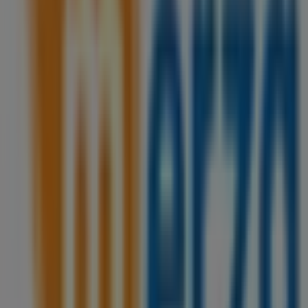
175 m
Merza
Sm 301 Av. Chaac Mol Mz 30 Lote 30 Bodega G-3
Fracc. Ind. Santa Ana, Cancún
209 m
Otros negocios de Supermercados
en Cancún
Merza