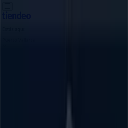
Estás aquí:
Puerto Vallarta
Destacados
Supermercados
Tiendas
Departamentales
Ropa, Zapatos y Accesorios
El Regreso A
Clases
Hogar
Farmacias y
Salud
Electrónica
Ferreterías
Salud y
Belleza
Restaurantes
Autos
Bancos y
Servicios
Deporte
Librerías y Papelerías
Ocio
Niños
Viajes y
Entretenimiento
Ópticas
Publicidad