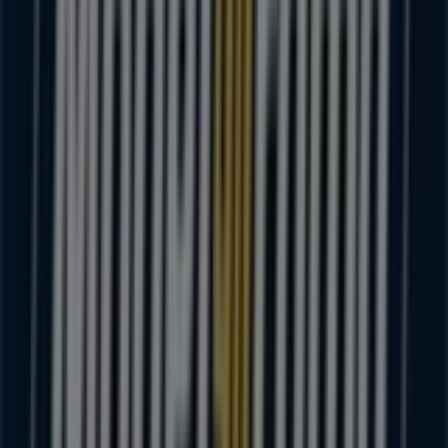
Bienvenido a la tienda de
Modelorama
en Tiendeo,
donde podrás descubrir las mejores
ofertas
,
promociones
y
catálogos
de esta destacada marca del
sector de
Supermercados
. Nuestra tienda física está
ubicada en
PASCUAL ORTIZ RUBIO 199
,
Puerto Vallarta
,
y en ella encontrarás una amplia gama de productos de
calidad que te permitirán ahorrar durante todo el
agosto de 2026
.
En Tiendeo te ofrecemos toda la información actualizada
sobre
Modelorama
, como los horarios de apertura, las
ofertas exclusivas y la ubicación exacta de la tienda en
PASCUAL ORTIZ RUBIO 199
. Además, tendrás acceso a
los últimos catálogos de
Modelorama
, donde podrás
descubrir las promociones más recientes y aprovechar
grandes descuentos en productos de
Supermercados
para tus compras en
Puerto Vallarta
.
No pierdas la oportunidad de visitar la tienda de