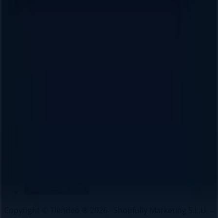
Índices
Marcas
Marcas locales
Negocios
Negocios cercanos
Productos
Productos locales
Ciudades
Descargar la app Tiendeo
Copyright © Tiendeo ® 2026 · Shopfully Marketing S.L.U. –