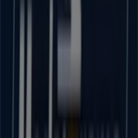
Woolworth
Av. Juárez 880, Col. Centro, Puerto Vallarta
481 m
Cerrado
Sealy
Calle Colombia No. 1158, Col. 5 De Diciembre,
Puerto Vallarta
490 m
Dockers