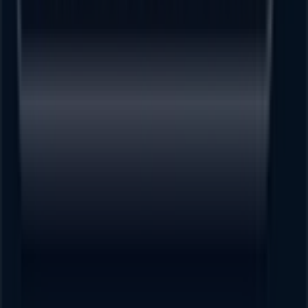
en todo el mundo.
Tiendeo
¿Qué hacemos?
Soluciones para empresas
Noticias y prensa
Trabaja con nosotros
Contáctanos
Contacto comercial y de marketing
Tienda mal colocada en el mapa
Notificar un folleto
¿Encontraste un problema en la web o en la
aplicación?