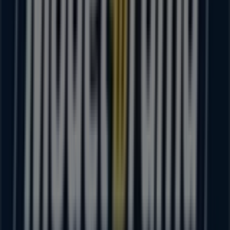
Modelorama
en
PASCUAL ORTIZ RUBIO 199
para
disfrutar de una experiencia de compra completa. Te
invitamos a explorar las promociones que tenemos para
ti este
agosto
y mantenerte informado de las mejores
ofertas de
Modelorama
en
Puerto Vallarta
. ¡Visítanos y
empieza a ahorrar hoy mismo!
Más información de Modelorama
Ver otras tiendas de
Modelorama en Puerto Vallarta
Publicidad