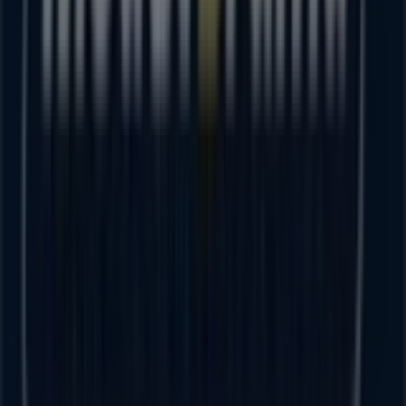
Tiendeo forma parte de Shopfully, la empresa
tecnológica que está reinventando las compras locales