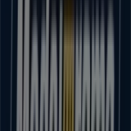
Juárez # 875 entre 31 de Octubre y Morelos, Puerto
Vallarta
497 m
OXXO
Jesus Langarica 139, Puerto Vallarta
513 m
Otros negocios de Supermercados
en Puerto Vallarta
Modelorama