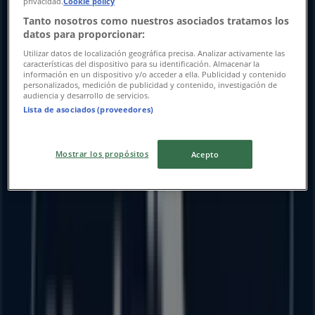
privacidad.
Cookie policy
Tanto nosotros como nuestros asociados tratamos los
datos para proporcionar:
Utilizar datos de localización geográfica precisa. Analizar activamente las
características del dispositivo para su identificación. Almacenar la
información en un dispositivo y/o acceder a ella. Publicidad y contenido
personalizados, medición de publicidad y contenido, investigación de
audiencia y desarrollo de servicios.
Lista de asociados (proveedores)
Las tiendas más cercanas
Mostrar los propósitos
Acepto
BBVA Bancomer
ECUADOR NO 304, Puerto Vallarta
234 m