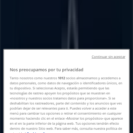
Tienda Modelorama | PASCUAL
ORTIZ RUBIO 199, Puerto Vallarta -
Horarios, Teléfonos y Ofertas
Tiendeo en Puerto Vallarta
»
Ofertas de Supermercados en Puerto Vallarta
»
Modelorama en Puerto Vallarta
»
Continuar sin aceptar
Modelorama | PASCUAL ORTIZ RUBIO 199
Nos preocupamos por tu privacidad
Mapa
Tanto nosotros como nuestros
1012
socios almacenamos y accedemos a
Mapa
datos personales, como datos de navegación o identificadores únicos, en
tu dispositivo. Si seleccionas Acepto, estarás permitiendo que las
Estamos a punto de publicar ofertas de Modelorama
tecnologías de rastreo apoyen los propósitos que se muestran en
«nosotros y nuestros socios tratamos datos para proporcionar». Si se
deshabilitan los rastreadores, parte del contenido y los anuncios que ves
Publicidad
podrían dejar de ser relevantes para ti. Puedes volver a acceder a este
menú para cambiar tus opciones o retirar el consentimiento en cualquier
momento haciendo clic en el enlace «Mostrar los propósitos» que aparece
en el en la parte inferior de la página web. Tus opciones tendrán efecto
dentro de nuestro Sitio web. Para saber más, consulta nuestra política de