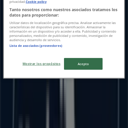
privacidad.
Cookie policy
Tanto nosotros como nuestros asociados tratamos los
datos para proporcionar:
Utilizar datos de localización geográfica precisa. Analizar activamente las
características del dispositivo para su identificación. Almacenar la
información en un dispositivo y/o acceder a ella. Publicidad y contenido
personalizados, medición de publicidad y contenido, investigación de
audiencia y desarrollo de servicios.
Lista de asociados (proveedores)
Las tiendas más cercanas
Mostrar los propósitos
Acepto
Modatelas
PORTAL MORELOS NO. 1, ENTRE GUERRERO Y AV.
INDEPENDENCIA, Puruándiro
15 m