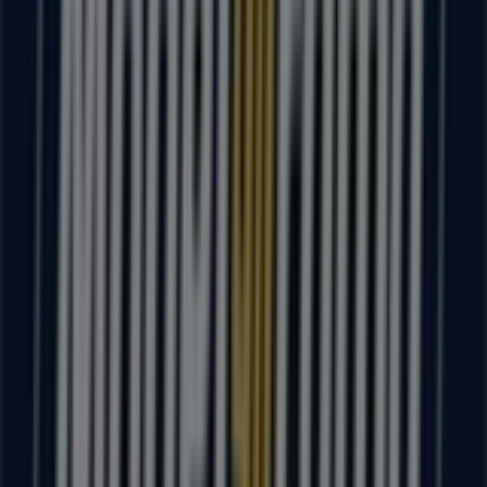
Modelorama
Bienvenido a la tienda de
Modelorama
en Tiendeo,
donde podrás descubrir las mejores
ofertas
,
promociones
y
catálogos
de esta destacada marca del
sector de
Supermercados
. Nuestra tienda física está
ubicada en
CARRPURUANDIROMORELIA KM 1
,
Puruándiro
, y en ella encontrarás una amplia gama de
productos de calidad que te permitirán ahorrar durante
todo el
agosto de 2026
.
En Tiendeo te ofrecemos toda la información actualizada
sobre
Modelorama
, como los horarios de apertura, las
ofertas exclusivas y la ubicación exacta de la tienda en
CARRPURUANDIROMORELIA KM 1
. Además, tendrás
acceso a los últimos catálogos de
Modelorama
, donde
podrás descubrir las promociones más recientes y
aprovechar grandes descuentos en productos de
Supermercados
para tus compras en
Puruándiro
.