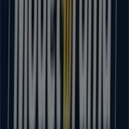
No pierdas la oportunidad de visitar la tienda de
Modelorama
en
CARRPURUANDIROMORELIA KM 1
para disfrutar de una experiencia de compra completa.
Te invitamos a explorar las promociones que tenemos
para ti este
agosto
y mantenerte informado de las
mejores ofertas de
Modelorama
en
Puruándiro
.
¡Visítanos y empieza a ahorrar hoy mismo!
Más información de Modelorama
Ver otras tiendas de
Modelorama en Puruándiro
Publicidad