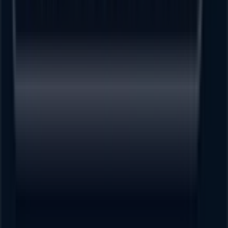
Tiendeo forma parte de Shopfully, la empresa
tecnológica que está reinventando las compras locales
en todo el mundo.
Tiendeo
¿Qué hacemos?
Soluciones para empresas
Noticias y prensa
Trabaja con nosotros
Contáctanos
Contacto comercial y de marketing
Tienda mal colocada en el mapa
Notificar un folleto
¿Encontraste un problema en la web o en la