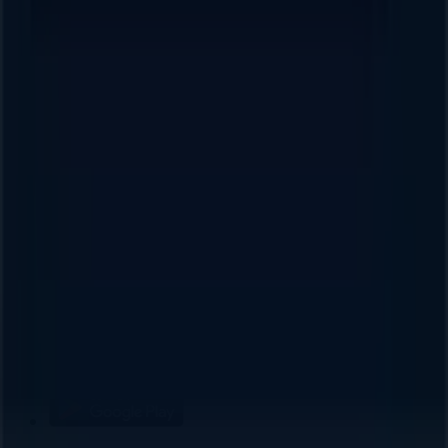
aplicación?
Índices
Marcas
Marcas locales
Negocios
Negocios cercanos
Productos
Productos locales
Ciudades
Descargar la app Tiendeo