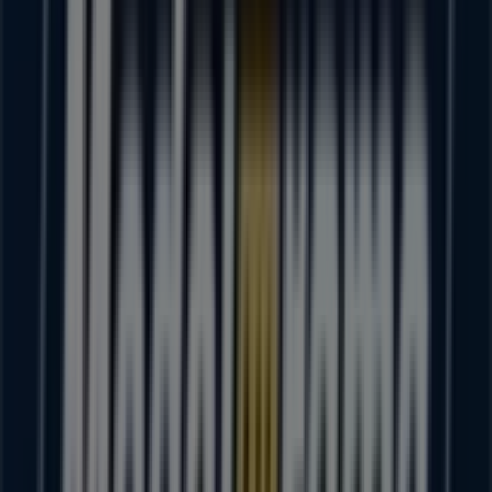
Portal hidalgo, Puruándiro
71 m
Cerrado
Tiendas Neto
Calle Independencia esquina con Manuel Villalongin
con el numero 117, de la Colonia Centro, Código
Postal, Puruándiro
83 m
Otros negocios de Supermercados
en Puruándiro