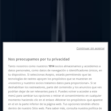
Tienda Modelorama |
CARRPURUANDIROMORELIA KM 1,
Puruándiro - Horarios, Teléfonos y
Ofertas
Tiendeo en Puruándiro
»
Ofertas de Supermercados en Puruándiro
»
Continuar sin aceptar
Modelorama en Puruándiro
»
Nos preocupamos por tu privacidad
Modelorama | CARRPURUANDIROMORELIA KM 1
Tanto nosotros como nuestros
1014
socios almacenamos y accedemos a
Mapa
datos personales, como datos de navegación o identificadores únicos, en
Mapa
tu dispositivo. Si seleccionas Acepto, estarás permitiendo que las
tecnologías de rastreo apoyen los propósitos que se muestran en
«nosotros y nuestros socios tratamos datos para proporcionar». Si se
Estamos a punto de publicar ofertas de Modelorama
deshabilitan los rastreadores, parte del contenido y los anuncios que ves
podrían dejar de ser relevantes para ti. Puedes volver a acceder a este
Publicidad
menú para cambiar tus opciones o retirar el consentimiento en cualquier
momento haciendo clic en el enlace «Mostrar los propósitos» que aparece
en el en la parte inferior de la página web. Tus opciones tendrán efecto
dentro de nuestro Sitio web. Para saber más, consulta nuestra política de