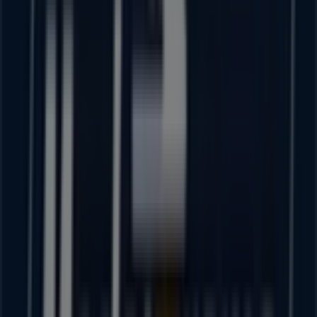
Perfumes Europeos
5 de Mayo No.69, Puruándiro
58 m
BBVA Bancomer
GUERRERO NO 23 L 3, Puruándiro
63 m
BBVA Bancomer