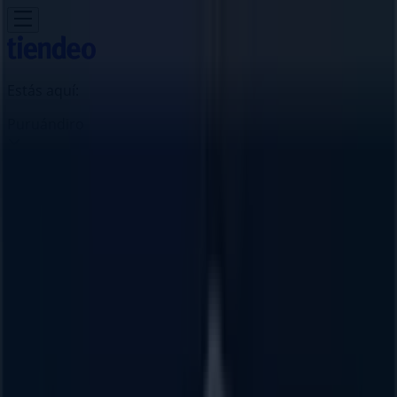
Estás aquí:
Puruándiro
Destacados
Supermercados
Tiendas
Departamentales
Ropa, Zapatos y Accesorios
El Regreso A
Clases
Hogar
Farmacias y
Salud
Electrónica
Ferreterías
Salud y
Belleza
Restaurantes
Autos
Bancos y
Servicios
Deporte
Librerías y Papelerías
Ocio
Niños
Viajes y
Entretenimiento
Ópticas
Publicidad