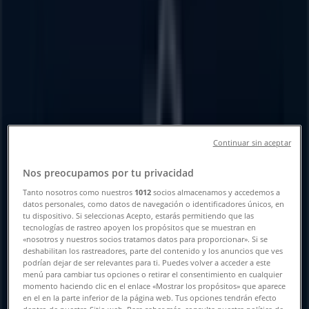
Tienda Modelorama | LAZARO
CARDENAS 945, Sahuayo de Morelos
- Horarios, Teléfonos y Ofertas
Tiendeo en Sahuayo de Morelos
»
Ofertas de Supermercados en Sahuayo de
Morelos
»
Modelorama en Sahuayo de Morelos
»
Continuar sin aceptar
Modelorama | LAZARO CARDENAS 945
Nos preocupamos por tu privacidad
Mapa
Tanto nosotros como nuestros
1012
socios almacenamos y accedemos a
Mapa
datos personales, como datos de navegación o identificadores únicos, en
tu dispositivo. Si seleccionas Acepto, estarás permitiendo que las
Estamos a punto de publicar ofertas de Modelorama
tecnologías de rastreo apoyen los propósitos que se muestran en
«nosotros y nuestros socios tratamos datos para proporcionar». Si se
deshabilitan los rastreadores, parte del contenido y los anuncios que ves
Publicidad
podrían dejar de ser relevantes para ti. Puedes volver a acceder a este
menú para cambiar tus opciones o retirar el consentimiento en cualquier
momento haciendo clic en el enlace «Mostrar los propósitos» que aparece
en el en la parte inferior de la página web. Tus opciones tendrán efecto