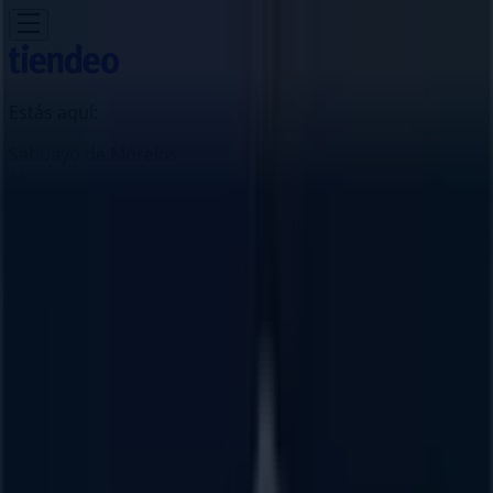
Estás aquí:
Sahuayo de Morelos
Destacados
Supermercados
Tiendas
Departamentales
Ropa, Zapatos y Accesorios
El Regreso A
Clases
Hogar
Farmacias y
Salud
Electrónica
Ferreterías
Salud y
Belleza
Restaurantes
Autos
Bancos y
Servicios
Deporte
Librerías y Papelerías
Ocio
Niños
Viajes y
Entretenimiento
Ópticas
Publicidad