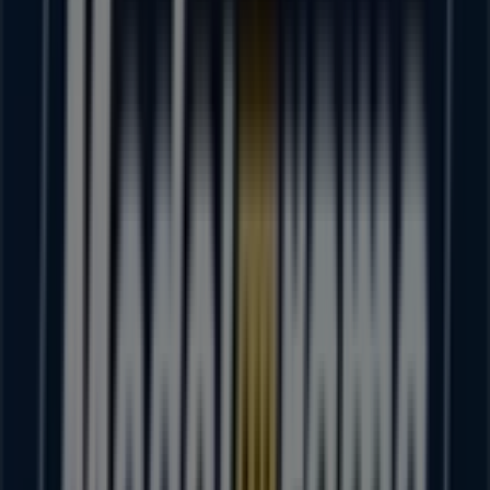
BBVA Bancomer
P MARCOS CASTELLANOS NO 26, Sahuayo de
Morelos
173 m
Western Union
Tepeyac 15, Sahuayo de Morelos
182 m
Cerrado