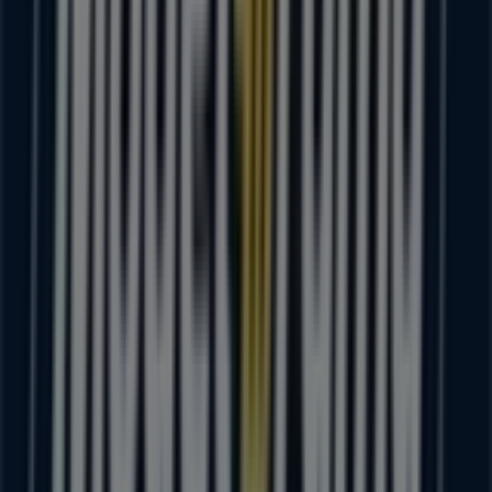
descubrir las promociones más recientes y aprovechar
grandes descuentos en productos de
Supermercados
para tus compras en
Sahuayo de Morelos
.
No pierdas la oportunidad de visitar la tienda de
Modelorama
en
LAZARO CARDENAS 945
para disfrutar
de una experiencia de compra completa. Te invitamos a
explorar las promociones que tenemos para ti este
agosto
y mantenerte informado de las mejores ofertas
de
Modelorama
en
Sahuayo de Morelos
. ¡Visítanos y
empieza a ahorrar hoy mismo!
Más información de Modelorama
Ver otras tiendas de
Modelorama en Sahuayo de Morelos
Publicidad