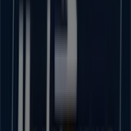
Coppel
Calle Ocampo #03 Col. Centro Entre Calle Miguel
Hidalgo y Guadalupe Victoria., Sahuayo de Morelos
150 m
Cerrado
Farmacias Guadalajara
Portal Marcos Castellanos #26, Sahuayo de Morelos
172 m
Abierto