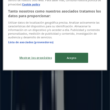
dentro de nuestro Sitio web. Para saber más, consulta nuestra política de
privacidad.
Cookie policy
Tanto nosotros como nuestros asociados tratamos los
datos para proporcionar:
Utilizar datos de localización geográfica precisa. Analizar activamente las
características del dispositivo para su identificación. Almacenar la
información en un dispositivo y/o acceder a ella. Publicidad y contenido
personalizados, medición de publicidad y contenido, investigación de
audiencia y desarrollo de servicios.
Lista de asociados (proveedores)
Las tiendas más cercanas
Mostrar los propósitos
Acepto
Scotia Bank
PORTAL HIDALGO 1, CENTRO, Sahuayo de Morelos
139 m
Cerrado