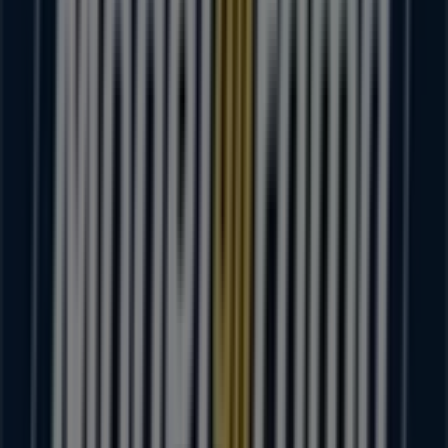
Otros negocios de Supermercados
en Sahuayo de Morelos
Modelorama
Bienvenido a la tienda de
Modelorama
en Tiendeo,
donde podrás descubrir las mejores
ofertas
,
promociones
y
catálogos
de esta destacada marca del
sector de
Supermercados
. Nuestra tienda física está
ubicada en
LAZARO CARDENAS 945
,
Sahuayo de
Morelos
, y en ella encontrarás una amplia gama de
productos de calidad que te permitirán ahorrar durante
todo el
agosto de 2026
.
En Tiendeo te ofrecemos toda la información actualizada
sobre
Modelorama
, como los horarios de apertura, las
ofertas exclusivas y la ubicación exacta de la tienda en
LAZARO CARDENAS 945
. Además, tendrás acceso a los
últimos catálogos de
Modelorama
, donde podrás