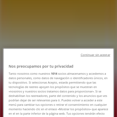
Tienda OXXO | Boulevard Lazaro
Cardenas Sur 1870, Sahuayo de
Morelos - Teléfonos, Horarios y
Promociones
Tiendeo en Sahuayo de Morelos
»
Ofertas de Supermercados en Sahuayo de
Morelos
»
Continuar sin aceptar
OXXO en Sahuayo de Morelos
»
Nos preocupamos por tu privacidad
OXXO | Boulevard Lazaro Cardenas Sur 1870
Tanto nosotros como nuestros
1014
socios almacenamos y accedemos a
Mapa
datos personales, como datos de navegación o identificadores únicos, en
tu dispositivo. Si seleccionas Acepto, estarás permitiendo que las
Mapa
tecnologías de rastreo apoyen los propósitos que se muestran en
«nosotros y nuestros socios tratamos datos para proporcionar». Si se
Ofertas de OXXO en Sahuayo de
deshabilitan los rastreadores, parte del contenido y los anuncios que ves
podrían dejar de ser relevantes para ti. Puedes volver a acceder a este
Morelos
menú para cambiar tus opciones o retirar el consentimiento en cualquier
momento haciendo clic en el enlace «Mostrar los propósitos» que aparece
en el en la parte inferior de la página web. Tus opciones tendrán efecto