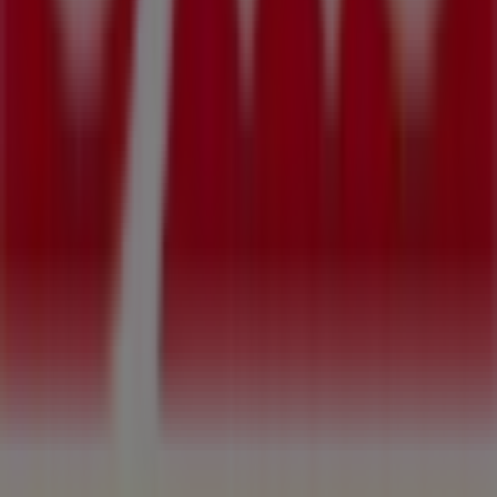
Tiendeo forma parte de Shopfully, la empresa
tecnológica que está reinventando las compras locales
en todo el mundo.
Tiendeo
¿Qué hacemos?
Soluciones para empresas
Noticias y prensa
Trabaja con nosotros
Contáctanos