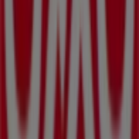
acceso a los últimos catálogos de
OXXO
, donde podrás
descubrir las promociones más recientes y aprovechar
grandes descuentos en productos de
Supermercados
para tus compras en
Sahuayo de Morelos
.
No pierdas la oportunidad de visitar la tienda de
OXXO
en
Boulevard Lazaro Cardenas Sur 1870
para disfrutar
de una experiencia de compra completa. Te invitamos a
explorar las promociones que tenemos para ti este
agosto
y mantenerte informado de las mejores ofertas
de
OXXO
en
Sahuayo de Morelos
. ¡Visítanos y empieza a
ahorrar hoy mismo!
Más información de OXXO
Ver otras tiendas de OXXO en
Sahuayo de Morelos
Publicidad