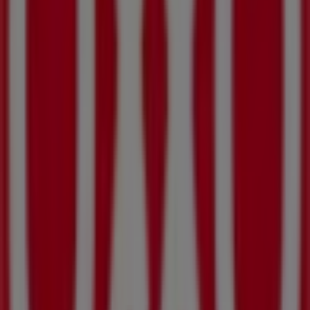
Otros negocios de Supermercados
en Sahuayo de Morelos
OXXO
Bienvenido a la tienda de
OXXO
en Tiendeo, donde
podrás descubrir las mejores
ofertas
,
promociones
y
catálogos
de esta destacada marca del sector de
Supermercados
. Nuestra tienda física está ubicada en
Boulevard Lazaro Cardenas Sur 1870
,
Sahuayo de
Morelos
, y en ella encontrarás una amplia gama de
productos de calidad que te permitirán ahorrar durante
todo el
agosto de 2026
.
En Tiendeo te ofrecemos toda la información actualizada
sobre
OXXO
, como los horarios de apertura, las ofertas
exclusivas y la ubicación exacta de la tienda en
Boulevard Lazaro Cardenas Sur 1870
. Además, tendrás