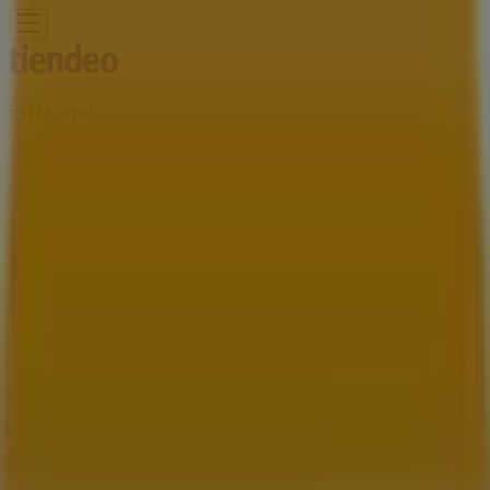
Estás aquí:
Sahuayo de Morelos
Destacados
Supermercados
Tiendas
Departamentales
Ropa, Zapatos y Accesorios
El Regreso A
Clases
Hogar
Farmacias y
Salud
Electrónica
Ferreterías
Salud y
Belleza
Restaurantes
Autos
Bancos y
Servicios
Deporte
Librerías y Papelerías
Ocio
Niños
Viajes y
Entretenimiento
Ópticas
Publicidad