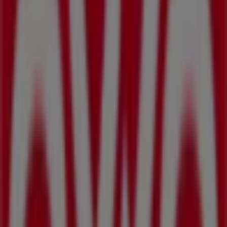
Coppel
Calle Ocampo #03 Col. Centro Entre Calle Miguel
Hidalgo y Guadalupe Victoria., Sahuayo de Morelos
150 m
Abierto
Farmacias Guadalajara
Portal Marcos Castellanos #26, Sahuayo de Morelos
172 m
Abierto