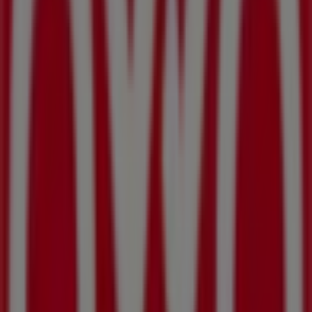
BBVA Bancomer
P MARCOS CASTELLANOS NO 26, Sahuayo de
Morelos
173 m
Western Union
Tepeyac 15, Sahuayo de Morelos
182 m
Cerrado