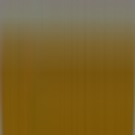
Contacto comercial y de marketing
Tienda mal colocada en el mapa
Notificar un folleto
¿Encontraste un problema en la web o en la
aplicación?
Índices
Marcas
Marcas locales
Negocios
Negocios cercanos
Productos
Productos locales
Ciudades
Descargar la app Tiendeo