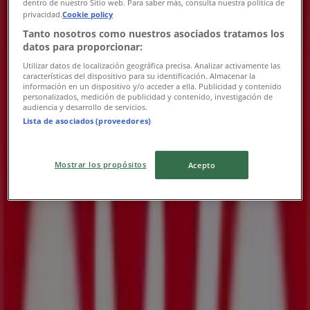
dentro de nuestro Sitio web. Para saber más, consulta nuestra política de
privacidad.
Cookie policy
Tanto nosotros como nuestros asociados tratamos los
datos para proporcionar:
Utilizar datos de localización geográfica precisa. Analizar activamente las
OXXO
características del dispositivo para su identificación. Almacenar la
información en un dispositivo y/o acceder a ella. Publicidad y contenido
personalizados, medición de publicidad y contenido, investigación de
Nuestras mejores gangas
audiencia y desarrollo de servicios.
Lista de asociados (proveedores)
Vence el 31/12
Las tiendas más cercanas
Mostrar los propósitos
Acepto
Scotia Bank
PORTAL HIDALGO 1, CENTRO, Sahuayo de Morelos
139 m
Cerrado