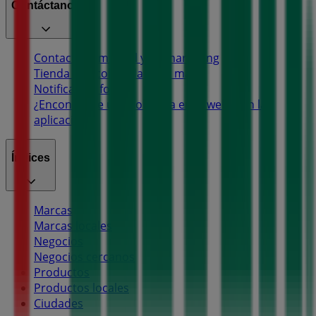
Contáctanos
Contacto comercial y de marketing
Tienda mal colocada en el mapa
Notificar un folleto
¿Encontraste un problema en la web o en la
aplicación?
Índices
Marcas
Marcas locales
Negocios
Negocios cercanos
Productos
Productos locales
Ciudades