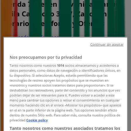
Tienda 7-eleven | Avenida Manuel
Ávila Camacho 3587, Zapopan -
Horarios, Teléfonos y Ofertas
Tiendeo en Zapopan
»
Ofertas de Supermercados en Zapopan
»
Continuar sin aceptar
7-eleven en Zapopan
»
Nos preocupamos por tu privacidad
7-eleven | Avenida Manuel Ávila Camacho 3587
Tanto nosotros como nuestros
1014
socios almacenamos y accedemos a
datos personales, como datos de navegación o identificadores únicos, en
Mapa
tu dispositivo. Si seleccionas Acepto, estarás permitiendo que las
Mapa
tecnologías de rastreo apoyen los propósitos que se muestran en
«nosotros y nuestros socios tratamos datos para proporcionar». Si se
Ofertas de 7-eleven en Zapopan
deshabilitan los rastreadores, parte del contenido y los anuncios que ves
podrían dejar de ser relevantes para ti. Puedes volver a acceder a este
menú para cambiar tus opciones o retirar el consentimiento en cualquier
momento haciendo clic en el enlace «Mostrar los propósitos» que aparece
en el en la parte inferior de la página web. Tus opciones tendrán efecto
dentro de nuestro Sitio web. Para saber más, consulta nuestra política de
privacidad.
Cookie policy
Tanto nosotros como nuestros asociados tratamos los