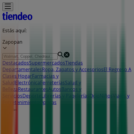
Estás aquí:
Zapopan
Destacados
Supermercados
Tiendas
Departamentales
Ropa, Zapatos y Accesorios
El Regreso A
Clases
Hogar
Farmacias y
Salud
Electrónica
Ferreterías
Salud y
Belleza
Restaurantes
Autos
Bancos y
Servicios
Deporte
Librerías y Papelerías
Ocio
Niños
Viajes y
Entretenimiento
Ópticas
Publicidad