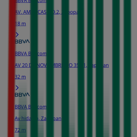
BBVA Bancomer
AV. AMERICAS NO.2, Zapopan
18 m
BBVA Bancomer
AV 20 DE NOVIEMBRE NO 351 1, Zapopan
32 m
BBVA Bancomer
Av hidalgo, Zapopan
72 m