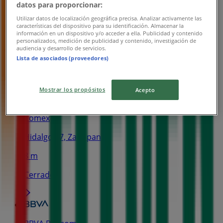
datos para proporcionar:
7-eleven
Utilizar datos de localización geográfica precisa. Analizar activamente las
características del dispositivo para su identificación. Almacenar la
Ofertas 7-eleven
información en un dispositivo y/o acceder a ella. Publicidad y contenido
personalizados, medición de publicidad y contenido, investigación de
audiencia y desarrollo de servicios.
Vence el 26/8
Lista de asociados (proveedores)
Las tiendas más cercanas
Mostrar los propósitos
Acepto
Comex
Hidalgo 97, Zapopan
8 m
Cerrado