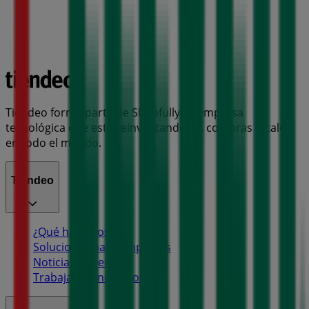
Tiendeo forma parte de Shopfully, la empresa
tecnológica que está reinventando las compras locales
en todo el mundo.
Tiendeo
¿Qué hacemos?
Soluciones para empresas
Noticias y prensa
Trabaja con nosotros