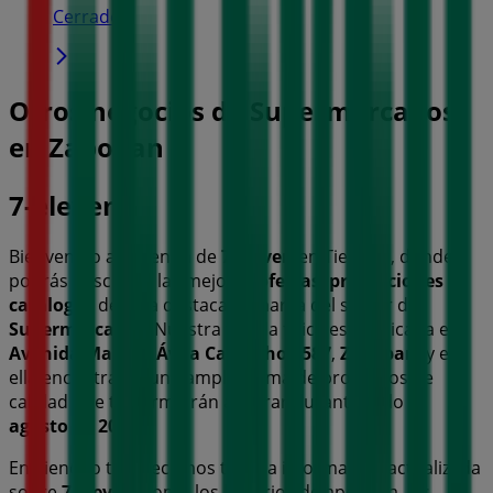
Cerrado
Otros negocios de Supermercados
en Zapopan
7-eleven
Bienvenido a la tienda de
7-eleven
en Tiendeo, donde
podrás descubrir las mejores
ofertas
,
promociones
y
catálogos
de esta destacada marca del sector de
Supermercados
. Nuestra tienda física está ubicada en
Avenida Manuel Ávila Camacho 3587
,
Zapopan
, y en
ella encontrarás una amplia gama de productos de
calidad que te permitirán ahorrar durante todo el
agosto de 2026
.
En Tiendeo te ofrecemos toda la información actualizada
sobre
7-eleven
, como los horarios de apertura, las