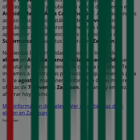
ofertas exclusivas y la ubicación exacta de la tienda en
Avenida Manuel Ávila Camacho 3587
. Además, tendrás
acceso a los últimos catálogos de
7-eleven
, donde
podrás descubrir las promociones más recientes y
aprovechar grandes descuentos en productos de
Supermercados
para tus compras en
Zapopan
.
No pierdas la oportunidad de visitar la tienda de
7-
eleven
en
Avenida Manuel Ávila Camacho 3587
para
disfrutar de una experiencia de compra completa. Te
invitamos a explorar las promociones que tenemos para
ti este
agosto
y mantenerte informado de las mejores
ofertas de
7-eleven
en
Zapopan
. ¡Visítanos y empieza a
ahorrar hoy mismo!
Más información de 7-eleven
Ver otras tiendas de 7-
eleven en Zapopan
Publicidad