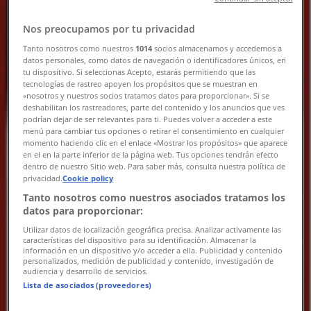
de Zaragoza
Nos preocupamos por tu privacidad
Tanto nosotros como nuestros
1014
socios almacenamos y accedemos a
Soriana Mercado
datos personales, como datos de navegación o identificadores únicos, en
tu dispositivo. Si seleccionas Acepto, estarás permitiendo que las
Nuevas ofertas para descubrir
tecnologías de rastreo apoyen los propósitos que se muestran en
«nosotros y nuestros socios tratamos datos para proporcionar». Si se
deshabilitan los rastreadores, parte del contenido y los anuncios que ves
Vence el 31/10
569 m - Heróica Ciudad de Juchitán
podrían dejar de ser relevantes para ti. Puedes volver a acceder a este
de Zaragoza
menú para cambiar tus opciones o retirar el consentimiento en cualquier
momento haciendo clic en el enlace «Mostrar los propósitos» que aparece
en el en la parte inferior de la página web. Tus opciones tendrán efecto
Publicidad
dentro de nuestro Sitio web. Para saber más, consulta nuestra política de
privacidad.
Cookie policy
Tanto nosotros como nuestros asociados tratamos los
datos para proporcionar:
Utilizar datos de localización geográfica precisa. Analizar activamente las
características del dispositivo para su identificación. Almacenar la
información en un dispositivo y/o acceder a ella. Publicidad y contenido
personalizados, medición de publicidad y contenido, investigación de
audiencia y desarrollo de servicios.
Lista de asociados (proveedores)