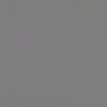
Índices
Marcas
Negocios
Negocios cercanos
Productos
Ciudades
Descargar la app Tiendeo
Copyright © Tiendeo ® 2026 · Shopfully Marketing S.L.U. –
Palau de Mar – 08039 Barcelona, Spain
Términos y condiciones
Política de privacidad