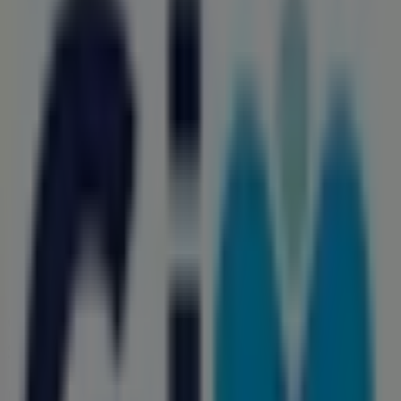
Farmacias YZA
Calle 18. No.96 X 19, Acanceh
128 m
Tiendas Neto
CALLE 20 N 103 COLONIA ACANCEH CENTRO,
ACANCEH
166 m
Otros negocios de Farmacias y
Salud en Acanceh
Farmacias GI