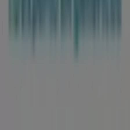
en todo el mundo.
Tiendeo
¿Qué hacemos?
Soluciones para empresas
Noticias y prensa
Trabaja con nosotros
Contáctanos
Contacto comercial y de marketing
Tienda mal colocada en el mapa
Notificar un folleto
¿Encontraste un problema en la web o en la
aplicación?