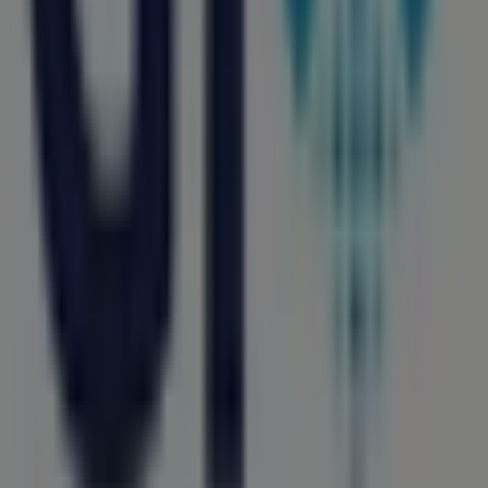
Farmacias GI
en
Calle 20 109 Centro
para disfrutar de
una experiencia de compra completa. Te invitamos a
explorar las promociones que tenemos para ti este
agosto
y mantenerte informado de las mejores ofertas
de
Farmacias GI
en
Acanceh
. ¡Visítanos y empieza a
ahorrar hoy mismo!
Más información de Farmacias GI
Ver otras tiendas de
Farmacias GI en Acanceh
Publicidad