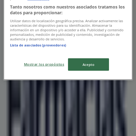
Tanto nosotros como nuestros asociados tratamos los
datos para proporcionar:
Utilizar datos de localización geográfica precisa. Analizar activamente las
características del dispositivo para su identificación. Almacenar la
información en un dispositivo y/o acceder a ella. Publicidad y contenido
personalizados, medición de publicidad y contenido, investigación de
audiencia y desarrollo de servicios.
Lista de asociados (proveedores)
Mostrar los propósitos
Acepto
Las tiendas más cercanas
Elektra
CALLE 21 109, Acanceh
51 m