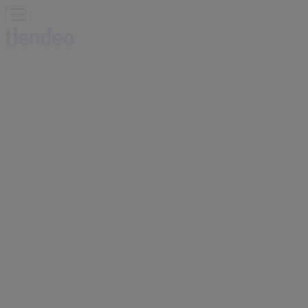
Estás aquí:
Acanceh
Destacados
Supermercados
Tiendas
Departamentales
Ropa, Zapatos y Accesorios
El Regreso A
Clases
Hogar
Farmacias y
Salud
Electrónica
Ferreterías
Salud y
Belleza
Restaurantes
Autos
Bancos y
Servicios
Deporte
Librerías y Papelerías
Ocio
Niños
Viajes y
Entretenimiento
Ópticas
Publicidad