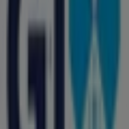
Bienvenido a la tienda de
Farmacias GI
en Tiendeo,
donde podrás descubrir las mejores
ofertas
,
promociones
y
catálogos
de esta destacada marca del
sector de
Farmacias y Salud
. Nuestra tienda física está
ubicada en
Calle 20 109 Centro
,
Acanceh
, y en ella
encontrarás una amplia gama de productos de calidad
que te permitirán ahorrar durante todo el
agosto de
2026
.
En Tiendeo te ofrecemos toda la información actualizada
sobre
Farmacias GI
, como los horarios de apertura, las
ofertas exclusivas y la ubicación exacta de la tienda en
Calle 20 109 Centro
. Además, tendrás acceso a los
últimos catálogos de
Farmacias GI
, donde podrás
descubrir las promociones más recientes y aprovechar
grandes descuentos en productos de
Farmacias y Salud
para tus compras en
Acanceh
.
No pierdas la oportunidad de visitar la tienda de