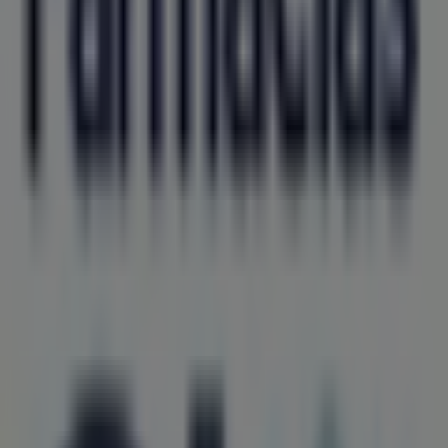
Farmacias GI
Calle 22 105 Centro, Acanceh
96 m
Farmacias Similares
Calle 21, 101, Acanceh
98 m