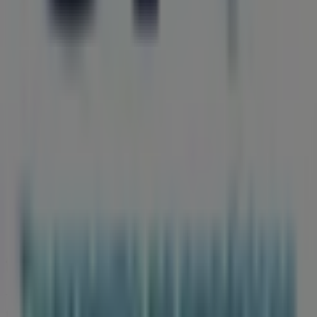
Tiendeo forma parte de Shopfully, la empresa
tecnológica que está reinventando las compras locales