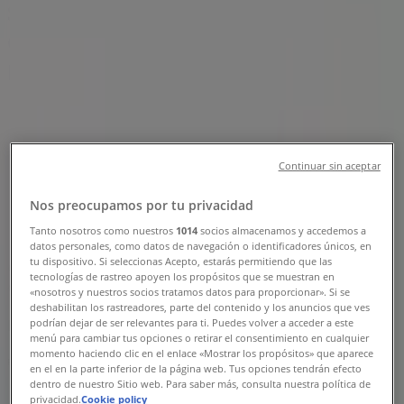
Sucursal Farmacias GI | Calle 20 109
Centro, Acanceh - Teléfonos,
Horarios y Promociones
Tiendeo en Acanceh
»
Ofertas de Farmacias y Salud en Acanceh
Continuar sin aceptar
»
Farmacias GI en Acanceh
»
Nos preocupamos por tu privacidad
Tanto nosotros como nuestros
1014
socios almacenamos y accedemos a
Farmacias GI | Calle 20 109 Centro
datos personales, como datos de navegación o identificadores únicos, en
tu dispositivo. Si seleccionas Acepto, estarás permitiendo que las
Mapa
tecnologías de rastreo apoyen los propósitos que se muestran en
Mapa
«nosotros y nuestros socios tratamos datos para proporcionar». Si se
deshabilitan los rastreadores, parte del contenido y los anuncios que ves
Estamos a punto de publicar ofertas de Farmacias GI
podrían dejar de ser relevantes para ti. Puedes volver a acceder a este
menú para cambiar tus opciones o retirar el consentimiento en cualquier
momento haciendo clic en el enlace «Mostrar los propósitos» que aparece
Publicidad
en el en la parte inferior de la página web. Tus opciones tendrán efecto
dentro de nuestro Sitio web. Para saber más, consulta nuestra política de
privacidad.
Cookie policy