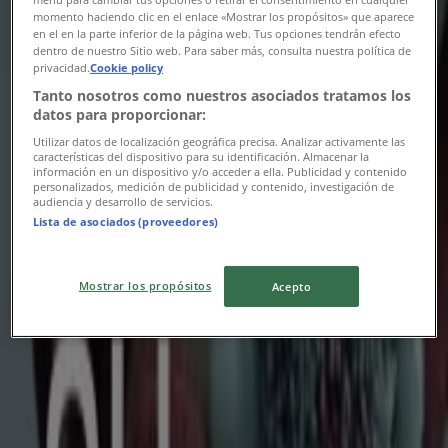
momento haciendo clic en el enlace «Mostrar los propósitos» que aparece
en el en la parte inferior de la página web. Tus opciones tendrán efecto
Comex
dentro de nuestro Sitio web. Para saber más, consulta nuestra política de
privacidad.
Cookie policy
Catálogo
Tanto nosotros como nuestros asociados tratamos los
datos para proporcionar:
Vence el 31/12
Utilizar datos de localización geográfica precisa. Analizar activamente las
características del dispositivo para su identificación. Almacenar la
información en un dispositivo y/o acceder a ella. Publicidad y contenido
personalizados, medición de publicidad y contenido, investigación de
audiencia y desarrollo de servicios.
Lista de asociados (proveedores)
Comex
Folleto
Mostrar los propósitos
Acepto
Vence el 31/12
1.8 km - Acapulco de Juárez
Publicidad