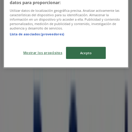
datos para proporcionar:
Utilizar datos de localización geográfica precisa. Analizar activamente las
características del dispositivo para su identificación. Almacenar la
información en un dispositivo y/o acceder a ella. Publicidad y contenido
Bancoppel
personalizados, medición de publicidad y contenido, investigación de
audiencia y desarrollo de servicios.
Comisiones
Lista de asociados (proveedores)
Vence el 31/12
Mostrar los propósitos
Acepto
Las tiendas más cercanas
La Parisina
Avenida. Centenario No. 909 Fracción 1 Col.
Canutillo, Álvaro Obregón (CDMX)
29 m
Cerrado