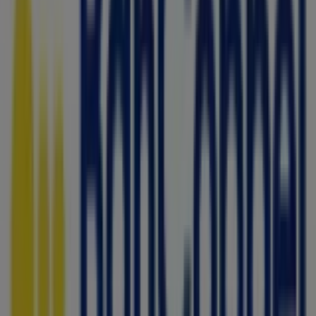
60 m
Otros negocios de Bancos y
Servicios en Álvaro Obregón (CDMX)
Bancoppel
Bienvenido a la tienda de
Bancoppel
en Tiendeo, donde
podrás descubrir las mejores
ofertas
,
promociones
y
catálogos
de esta destacada marca del sector de
Bancos y Servicios
. Nuestra tienda física está ubicada en
DR. GALVEZ #29-B
,
Álvaro Obregón (CDMX)
, y en ella
encontrarás una amplia gama de productos de calidad
que te permitirán ahorrar durante todo el
agosto de
2026
.
En Tiendeo te ofrecemos toda la información actualizada
sobre
Bancoppel
, como los horarios de apertura, las