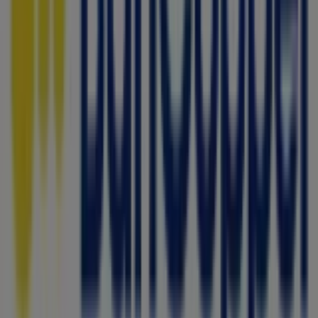
ofertas exclusivas y la ubicación exacta de la tienda en
DR. GALVEZ #29-B
. Además, tendrás acceso a los últimos
catálogos de
Bancoppel
, donde podrás descubrir las
promociones más recientes y aprovechar grandes
descuentos en productos de
Bancos y Servicios
para
tus compras en
Álvaro Obregón (CDMX)
.
No pierdas la oportunidad de visitar la tienda de
Bancoppel
en
DR. GALVEZ #29-B
para disfrutar de una
experiencia de compra completa. Te invitamos a
explorar las promociones que tenemos para ti este
agosto
y mantenerte informado de las mejores ofertas
de
Bancoppel
en
Álvaro Obregón (CDMX)
. ¡Visítanos y
empieza a ahorrar hoy mismo!
Más información de Bancoppel
Ver otras tiendas de
Bancoppel en Álvaro Obregón (CDMX)
Publicidad