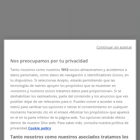
Sucursal Bancoppel | DR. GALVEZ
#29-B, Álvaro Obregón (CDMX) -
Teléfonos, Horarios y Promociones
Tiendeo en Álvaro Obregón (CDMX)
»
Ofertas de Bancos y Servicios en Álvaro Obregón
Continuar sin aceptar
(CDMX)
»
Bancoppel en Álvaro Obregón (CDMX)
»
Nos preocupamos por tu privacidad
Tanto nosotros como nuestros
1012
socios almacenamos y accedemos a
Bancoppel | DR. GALVEZ #29-B
datos personales, como datos de navegación o identificadores únicos, en
tu dispositivo. Si seleccionas Acepto, estarás permitiendo que las
Mapa
55-56167884
Bancoppel Dr. Galvez
tecnologías de rastreo apoyen los propósitos que se muestran en
Mapa
55-56167884
Bancoppel Dr. Galvez
«nosotros y nuestros socios tratamos datos para proporcionar». Si se
deshabilitan los rastreadores, parte del contenido y los anuncios que ves
podrían dejar de ser relevantes para ti. Puedes volver a acceder a este
Ofertas de Bancoppel en Álvaro
menú para cambiar tus opciones o retirar el consentimiento en cualquier
momento haciendo clic en el enlace «Mostrar los propósitos» que aparece
Obregón (CDMX)
en el en la parte inferior de la página web. Tus opciones tendrán efecto
dentro de nuestro Sitio web. Para saber más, consulta nuestra política de
privacidad.
Cookie policy
Tanto nosotros como nuestros asociados tratamos los