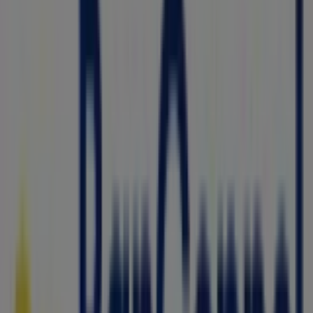
Farmacia San Pablo
Av. Centenario No. 909, Fracc. 1, Colonia Canutillo
2da. Sección, C.P. 01430, Alcaldía Álvaro Obregón,
Álvaro Obregón (CDMX)
35 m
Cerrado
Whichwich
Av. Prolongación Paseo de la Reforma 400, colonia
Santa Fe Peña Blanca, Álvaro Obregón (CDMX)