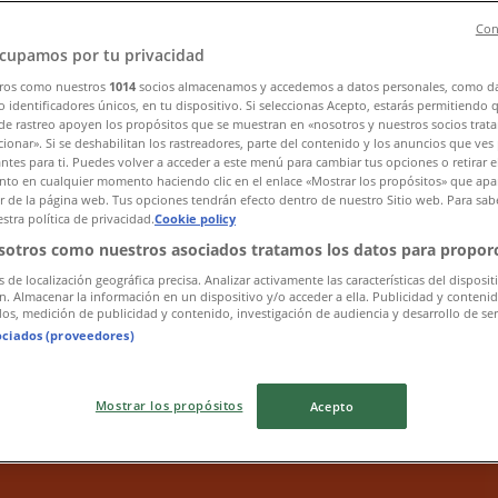
Con
cupamos por tu privacidad
ros como nuestros
1014
socios almacenamos y accedemos a datos personales, como d
 identificadores únicos, en tu dispositivo. Si seleccionas Acepto, estarás permitiendo 
de rastreo apoyen los propósitos que se muestran en «nosotros y nuestros socios trat
ionar». Si se deshabilitan los rastreadores, parte del contenido y los anuncios que ves
antes para ti. Puedes volver a acceder a este menú para cambiar tus opciones o retirar e
to en cualquier momento haciendo clic en el enlace «Mostrar los propósitos» que apar
or de la página web. Tus opciones tendrán efecto dentro de nuestro Sitio web. Para sab
stra política de privacidad.
Cookie policy
sotros como nuestros asociados tratamos los datos para proporc
s de localización geográfica precisa. Analizar activamente las características del disposit
ón. Almacenar la información en un dispositivo y/o acceder a ella. Publicidad y conteni
os, medición de publicidad y contenido, investigación de audiencia y desarrollo de ser
ociados (proveedores)
Mostrar los propósitos
Acepto