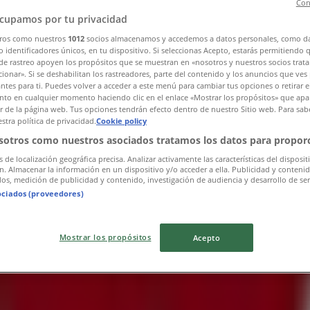
Con
cupamos por tu privacidad
itución
»
ros como nuestros
1012
socios almacenamos y accedemos a datos personales, como d
 identificadores únicos, en tu dispositivo. Si seleccionas Acepto, estarás permitiendo 
de rastreo apoyen los propósitos que se muestran en «nosotros y nuestros socios trat
ionar». Si se deshabilitan los rastreadores, parte del contenido y los anuncios que ves
antes para ti. Puedes volver a acceder a este menú para cambiar tus opciones o retirar e
to en cualquier momento haciendo clic en el enlace «Mostrar los propósitos» que apar
or de la página web. Tus opciones tendrán efecto dentro de nuestro Sitio web. Para sab
stra política de privacidad.
Cookie policy
sotros como nuestros asociados tratamos los datos para proporc
s de localización geográfica precisa. Analizar activamente las características del disposit
ón. Almacenar la información en un dispositivo y/o acceder a ella. Publicidad y conteni
os, medición de publicidad y contenido, investigación de audiencia y desarrollo de ser
ociados (proveedores)
Mostrar los propósitos
Acepto