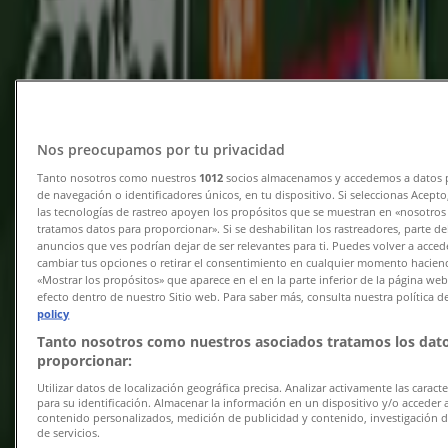
Super kompras
Gangas y ofertas actuales
Vence el 23/8
Apatzingán de la Constitución
Nuevo
Nos preocupamos por tu privacidad
Tanto nosotros como nuestros
1012
socios almacenamos y accedemos a datos 
de navegación o identificadores únicos, en tu dispositivo. Si seleccionas Acept
las tecnologías de rastreo apoyen los propósitos que se muestran en «nosotros
Soriana Súper
tratamos datos para proporcionar». Si se deshabilitan los rastreadores, parte de
anuncios que ves podrían dejar de ser relevantes para ti. Puedes volver a acce
cambiar tus opciones o retirar el consentimiento en cualquier momento haciendo
Ofertas exclusivas para nuestros clientes
«Mostrar los propósitos» que aparece en el en la parte inferior de la página we
efecto dentro de nuestro Sitio web. Para saber más, consulta nuestra política d
Vence el 12/8
Apatzingán de la Constitución
policy
Nuevo
Tanto nosotros como nuestros asociados tratamos los dat
proporcionar:
Utilizar datos de localización geográfica precisa. Analizar activamente las caracte
para su identificación. Almacenar la información en un dispositivo y/o acceder a
Soriana Híper
contenido personalizados, medición de publicidad y contenido, investigación d
de servicios.