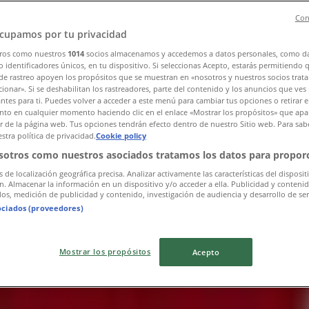
Con
cupamos por tu privacidad
ros como nuestros
1014
socios almacenamos y accedemos a datos personales, como d
 identificadores únicos, en tu dispositivo. Si seleccionas Acepto, estarás permitiendo 
de rastreo apoyen los propósitos que se muestran en «nosotros y nuestros socios trat
ionar». Si se deshabilitan los rastreadores, parte del contenido y los anuncios que ves
antes para ti. Puedes volver a acceder a este menú para cambiar tus opciones o retirar e
to en cualquier momento haciendo clic en el enlace «Mostrar los propósitos» que apar
or de la página web. Tus opciones tendrán efecto dentro de nuestro Sitio web. Para sab
stra política de privacidad.
Cookie policy
sotros como nuestros asociados tratamos los datos para proporc
s de localización geográfica precisa. Analizar activamente las características del disposit
ón. Almacenar la información en un dispositivo y/o acceder a ella. Publicidad y conteni
os, medición de publicidad y contenido, investigación de audiencia y desarrollo de ser
ociados (proveedores)
Mostrar los propósitos
Acepto