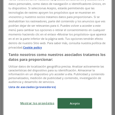
datos personales, como datos de navegación o identificadores únicos, en
Lunes
tu dispositivo. Si seleccionas Acepto, estarás permitiendo que las
09:00 - 18:00
tecnologías de rastreo apoyen los propósitos que se muestran en
Martes
«nosotros y nuestros socios tratamos datos para proporcionar». Si se
deshabilitan los rastreadores, parte del contenido y los anuncios que ves
09:00 - 18:00
podrían dejar de ser relevantes para ti. Puedes volver a acceder a este
Miércoles
menú para cambiar tus opciones o retirar el consentimiento en cualquier
09:00 - 18:00
momento haciendo clic en el enlace «Mostrar los propósitos» que aparece
Jueves
en el en la parte inferior de la página web. Tus opciones tendrán efecto
dentro de nuestro Sitio web. Para saber más, consulta nuestra política de
09:00 - 18:00
privacidad.
Cookie policy
Viernes
Tanto nosotros como nuestros asociados tratamos los
09:00 - 18:00
datos para proporcionar:
Sábado
Utilizar datos de localización geográfica precisa. Analizar activamente las
09:00 - 17:00
características del dispositivo para su identificación. Almacenar la
información en un dispositivo y/o acceder a ella. Publicidad y contenido
Mapa
Telcel Villa I San Luis - Periplaza San Luis - Esq.
personalizados, medición de publicidad y contenido, investigación de
audiencia y desarrollo de servicios.
Av. Col. Mexico S/N - Local Central
Lista de asociados (proveedores)
Cerrado
Mostrar los propósitos
Acepto
Domingo