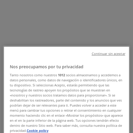
Sucursal Banco Azteca | AV
NICHUPTE SN, Cancún - Teléfonos,
Horarios y Promociones
Tiendeo en Cancún
»
Ofertas de Bancos y Servicios en Cancún
»
Banco Azteca en Cancún
»
Continuar sin aceptar
Banco Azteca | AV NICHUPTE SN
Nos preocupamos por tu privacidad
Mapa
Tanto nosotros como nuestros
1012
socios almacenamos y accedemos a
Mapa
datos personales, como datos de navegación o identificadores únicos, en
tu dispositivo. Si seleccionas Acepto, estarás permitiendo que las
tecnologías de rastreo apoyen los propósitos que se muestran en
Ofertas de Banco Azteca en Cancún
«nosotros y nuestros socios tratamos datos para proporcionar». Si se
deshabilitan los rastreadores, parte del contenido y los anuncios que ves
podrían dejar de ser relevantes para ti. Puedes volver a acceder a este
menú para cambiar tus opciones o retirar el consentimiento en cualquier
momento haciendo clic en el enlace «Mostrar los propósitos» que aparece
en el en la parte inferior de la página web. Tus opciones tendrán efecto
dentro de nuestro Sitio web. Para saber más, consulta nuestra política de
privacidad.
Cookie policy