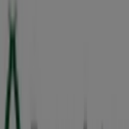
AV. CHICHEN ITZA LOTES 49 Y 50 No.2, CENTRO,
Cancún
144 m
Domino's Pizza
Av. Lopez Portillo, Mza.1, Lte.17 Loc.1 Y 2, Col. Sm 60,
Alfredo V. Bonfil
148 m
Dickies
Av Chichen Itza Mnz 7, lote 173, Cancún
175 m