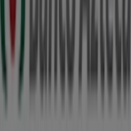
agosto
y mantenerte informado de las mejores ofertas
de
Banco Azteca
en
Cancún
. ¡Visítanos y empieza a
ahorrar hoy mismo!
Más información de Banco Azteca
Ver otras tiendas de
Banco Azteca en Cancún
Publicidad