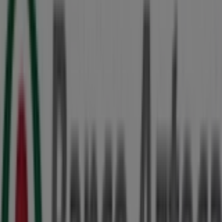
Merza
Sm 301 Av. Chaac Mol Mz 30 Lote 30 Bodega G-3
Fracc. Ind. Santa Ana, Cancún
209 m
Otros negocios de Bancos y
Servicios en Cancún
Banco Azteca
Bienvenido a la tienda de
Banco Azteca
en Tiendeo,
donde podrás descubrir las mejores
ofertas
,