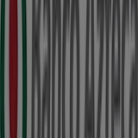
promociones
y
catálogos
de esta destacada marca del
sector de
Bancos y Servicios
. Nuestra tienda física está
ubicada en
AV NICHUPTE SN
,
Cancún
, y en ella
encontrarás una amplia gama de productos de calidad
que te permitirán ahorrar durante todo el
agosto de
2026
.
En Tiendeo te ofrecemos toda la información actualizada
sobre
Banco Azteca
, como los horarios de apertura, las
ofertas exclusivas y la ubicación exacta de la tienda en
AV NICHUPTE SN
. Además, tendrás acceso a los últimos
catálogos de
Banco Azteca
, donde podrás descubrir las
promociones más recientes y aprovechar grandes
descuentos en productos de
Bancos y Servicios
para
tus compras en
Cancún
.
No pierdas la oportunidad de visitar la tienda de
Banco
Azteca
en
AV NICHUPTE SN
para disfrutar de una
experiencia de compra completa. Te invitamos a
explorar las promociones que tenemos para ti este