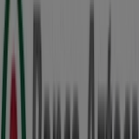
Av Chichen Itza Mnz 7, lote 173, Cancún
175 m
Merza
Sm 301 Av. Chaac Mol Mz 30 Lote 30 Bodega G-3
Fracc. Ind. Santa Ana, Cancún
209 m
Otros negocios de Bancos y
Servicios en Cancún
Banco Azteca