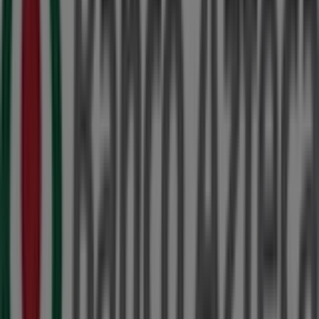
Bienvenido a la tienda de
Banco Azteca
en Tiendeo,
donde podrás descubrir las mejores
ofertas
,
promociones
y
catálogos
de esta destacada marca del
sector de
Bancos y Servicios
. Nuestra tienda física está
ubicada en
Coba esq. Palenque SM. 36 Mz. 2 Lote 4
,
Cancún
, y en ella encontrarás una amplia gama de
productos de calidad que te permitirán ahorrar durante
todo el
agosto de 2026
.
En Tiendeo te ofrecemos toda la información actualizada
sobre
Banco Azteca
, como los horarios de apertura, las
ofertas exclusivas y la ubicación exacta de la tienda en
Coba esq. Palenque SM. 36 Mz. 2 Lote 4
. Además,
tendrás acceso a los últimos catálogos de
Banco Azteca
,
donde podrás descubrir las promociones más recientes
y aprovechar grandes descuentos en productos de
Bancos y Servicios
para tus compras en
Cancún
.
No pierdas la oportunidad de visitar la tienda de
Banco
Azteca
en
Coba esq. Palenque SM. 36 Mz. 2 Lote 4
para