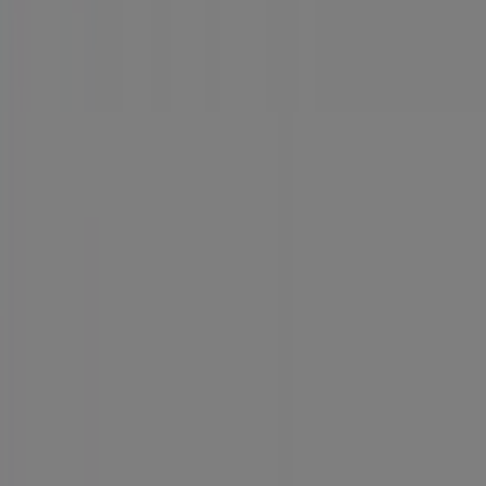
en todo el mundo.
Tiendeo
¿Qué hacemos?
Soluciones para empresas
Noticias y prensa
Trabaja con nosotros
Contáctanos
Contacto comercial y de marketing
Tienda mal colocada en el mapa
Notificar un folleto
¿Encontraste un problema en la web o en la
aplicación?