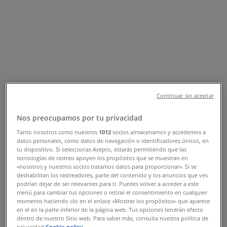
Sucursal Banco Azteca | Coba esq.
Palenque SM. 36 Mz. 2 Lote 4,
Cancún - Teléfonos, Horarios y
Promociones
Tiendeo en Cancún
»
Ofertas de Bancos y Servicios en Cancún
»
Continuar sin aceptar
Banco Azteca en Cancún
»
Nos preocupamos por tu privacidad
Banco Azteca | Coba esq. Palenque SM. 36 Mz. 2
Tanto nosotros como nuestros
1012
socios almacenamos y accedemos a
Lote 4
datos personales, como datos de navegación o identificadores únicos, en
tu dispositivo. Si seleccionas Acepto, estarás permitiendo que las
Mapa
Banco Azteca Ekt Cancun
tecnologías de rastreo apoyen los propósitos que se muestran en
Mapa
Banco Azteca Ekt Cancun
«nosotros y nuestros socios tratamos datos para proporcionar». Si se
deshabilitan los rastreadores, parte del contenido y los anuncios que ves
Ofertas de Banco Azteca en Cancún
podrían dejar de ser relevantes para ti. Puedes volver a acceder a este
menú para cambiar tus opciones o retirar el consentimiento en cualquier
momento haciendo clic en el enlace «Mostrar los propósitos» que aparece
en el en la parte inferior de la página web. Tus opciones tendrán efecto
dentro de nuestro Sitio web. Para saber más, consulta nuestra política de
privacidad.
Cookie policy