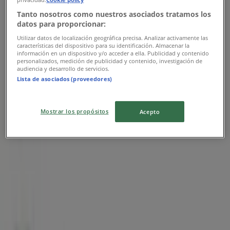
Tanto nosotros como nuestros asociados tratamos los
datos para proporcionar:
Banco Azteca
Utilizar datos de localización geográfica precisa. Analizar activamente las
características del dispositivo para su identificación. Almacenar la
información en un dispositivo y/o acceder a ella. Publicidad y contenido
Promo
personalizados, medición de publicidad y contenido, investigación de
audiencia y desarrollo de servicios.
Lista de asociados (proveedores)
Vence el 31/12
Las tiendas más cercanas
Mostrar los propósitos
Acepto
Yamaha
Av.Chichen Itzá, Cancún
90 m