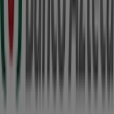
disfrutar de una experiencia de compra completa. Te
invitamos a explorar las promociones que tenemos para
ti este
agosto
y mantenerte informado de las mejores
ofertas de
Banco Azteca
en
Cancún
. ¡Visítanos y
empieza a ahorrar hoy mismo!
Más información de Banco Azteca
Ver otras tiendas de
Banco Azteca en Cancún
Publicidad