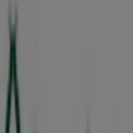
Makita
AV. CHICHEN ITZA LOTES 49 Y 50 No.2, CENTRO,
Cancún
144 m
Domino's Pizza
Av. Lopez Portillo, Mza.1, Lte.17 Loc.1 Y 2, Col. Sm 60,
Alfredo V. Bonfil
148 m
Dickies