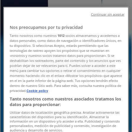
Cerrado
Continuar sin aceptar
Lunes
Nos preocupamos por tu privacidad
08:30 - 17:30
Martes
Tanto nosotros como nuestros
1012
socios almacenamos y accedemos a
datos personales, como datos de navegación o identificadores únicos, en
08:30 - 17:30
tu dispositivo. Si seleccionas Acepto, estarás permitiendo que las
Miércoles
tecnologías de rastreo apoyen los propósitos que se muestran en
08:30 - 17:30
«nosotros y nuestros socios tratamos datos para proporcionar». Si se
Jueves
deshabilitan los rastreadores, parte del contenido y los anuncios que ves
podrían dejar de ser relevantes para ti. Puedes volver a acceder a este
08:30 - 17:30
menú para cambiar tus opciones o retirar el consentimiento en cualquier
Viernes
momento haciendo clic en el enlace «Mostrar los propósitos» que aparece
08:30 - 17:30
en el en la parte inferior de la página web. Tus opciones tendrán efecto
dentro de nuestro Sitio web. Para saber más, consulta nuestra política de
Sábado
privacidad.
Cookie policy
Cerrado
Tanto nosotros como nuestros asociados tratamos los
datos para proporcionar:
Mapa
Centro Cial. Plaza Las Americas
Utilizar datos de localización geográfica precisa. Analizar activamente las
características del dispositivo para su identificación. Almacenar la
Cerrado
información en un dispositivo y/o acceder a ella. Publicidad y contenido
personalizados, medición de publicidad y contenido, investigación de
audiencia y desarrollo de servicios.