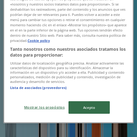
«nosotros y nuestros socios tratamos datos para proporcionar». Si se
Martes
deshabilitan los rastreadores, parte del contenido y los anuncios que ves
09:00 - 21:00
podrían dejar de ser relevantes para ti. Puedes volver a acceder a este
Miércoles
menú para cambiar tus opciones o retirar el consentimiento en cualquier
momento haciendo clic en el enlace «Mostrar los propósitos» que aparece
09:00 - 21:00
en el en la parte inferior de la página web. Tus opciones tendrán efecto
Jueves
dentro de nuestro Sitio web. Para saber más, consulta nuestra política de
09:00 - 21:00
privacidad.
Cookie policy
Viernes
Tanto nosotros como nuestros asociados tratamos los
09:00 - 21:00
datos para proporcionar:
Sábado
Utilizar datos de localización geográfica precisa. Analizar activamente las
09:00 - 21:00
características del dispositivo para su identificación. Almacenar la
información en un dispositivo y/o acceder a ella. Publicidad y contenido
personalizados, medición de publicidad y contenido, investigación de
Mapa
audiencia y desarrollo de servicios.
Lista de asociados (proveedores)
Ofertas de Elektra en Cárdenas
(Tabasco)
Mostrar los propósitos
Acepto