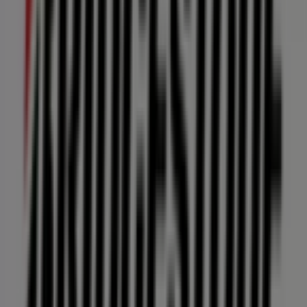
233 m
Andrea
Nicolas Bravo Nmero Sn, Ciudad Constitución
244 m
Abierto
Otros negocios de Autos en Ciudad
Constitución
Bridgestone
Bienvenido a la tienda de
Bridgestone
en Tiendeo,