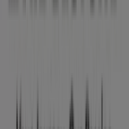
invitamos a explorar las promociones que tenemos para
ti este
agosto
y mantenerte informado de las mejores
ofertas de
Bridgestone
en
Ciudad Constitución
.
¡Visítanos y empieza a ahorrar hoy mismo!
Más información de Bridgestone
Ver otras tiendas de
Bridgestone en Ciudad Constitución
Publicidad