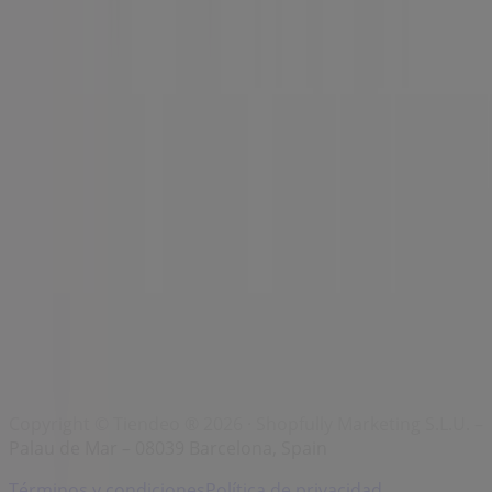
Marcas
Marcas locales
Negocios
Negocios cercanos
Productos
Productos locales
Ciudades
Descargar la app Tiendeo
Copyright © Tiendeo ® 2026 · Shopfully Marketing S.L.U. –
Palau de Mar – 08039 Barcelona, Spain
Términos y condiciones
Política de privacidad