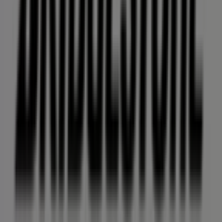
donde podrás descubrir las mejores
ofertas
,
promociones
y
catálogos
de esta destacada marca del
sector de
Autos
. Nuestra tienda física está ubicada en
Blvd. A Olachea Esq. Guadalupe
,
Ciudad Constitución
,
y en ella encontrarás una amplia gama de productos de
calidad que te permitirán ahorrar durante todo el
agosto de 2026
.
En Tiendeo te ofrecemos toda la información actualizada
sobre
Bridgestone
, como los horarios de apertura, las
ofertas exclusivas y la ubicación exacta de la tienda en
Blvd. A Olachea Esq. Guadalupe
. Además, tendrás
acceso a los últimos catálogos de
Bridgestone
, donde
podrás descubrir las promociones más recientes y
aprovechar grandes descuentos en productos de
Autos
para tus compras en
Ciudad Constitución
.
No pierdas la oportunidad de visitar la tienda de
Bridgestone
en
Blvd. A Olachea Esq. Guadalupe
para
disfrutar de una experiencia de compra completa. Te