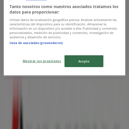
Tanto nosotros como nuestros asociados tratamos los
Constitución
datos para proporcionar:
Utilizar datos de localización geográfica precisa. Analizar activamente las
características del dispositivo para su identificación. Almacenar la
información en un dispositivo y/o acceder a ella. Publicidad y contenido
personalizados, medición de publicidad y contenido, investigación de
audiencia y desarrollo de servicios.
Lista de asociados (proveedores)
Bridgestone
Mostrar los propósitos
Acepto
Promo
Vence el 30/8
Las tiendas más cercanas
Modatelas
JOSE MARIA MORELOS No. 149 PTE. LOTE 1 MZA 5