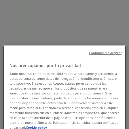
Tienda Bridgestone | Blvd. A
Olachea Esq. Guadalupe, Ciudad
Constitución - Teléfonos, Horarios y
Promociones
Tiendeo en Ciudad Constitución
»
Continuar sin aceptar
Ofertas de Autos en Ciudad Constitución
Nos preocupamos por tu privacidad
»
Bridgestone en Ciudad Constitución
»
Tanto nosotros como nuestros
1012
socios almacenamos y accedemos a
datos personales, como datos de navegación o identificadores únicos, en
tu dispositivo. Si seleccionas Acepto, estarás permitiendo que las
Bridgestone | Blvd. A Olachea Esq. Guadalupe
tecnologías de rastreo apoyen los propósitos que se muestran en
«nosotros y nuestros socios tratamos datos para proporcionar». Si se
Mapa
01(613)1320010
Bridge Stone Llantera
deshabilitan los rastreadores, parte del contenido y los anuncios que ves
Monroy - Esq. Guadalupe Victoria - Esq. Centro Comondu
podrían dejar de ser relevantes para ti. Puedes volver a acceder a este
menú para cambiar tus opciones o retirar el consentimiento en cualquier
Mapa
01(613)1320010
Bridge Stone Llantera
momento haciendo clic en el enlace «Mostrar los propósitos» que aparece
Monroy - Esq. Guadalupe Victoria - Esq. Centro Comondu
en el en la parte inferior de la página web. Tus opciones tendrán efecto
dentro de nuestro Sitio web. Para saber más, consulta nuestra política de
Ofertas de Bridgestone en Ciudad
privacidad.
Cookie policy