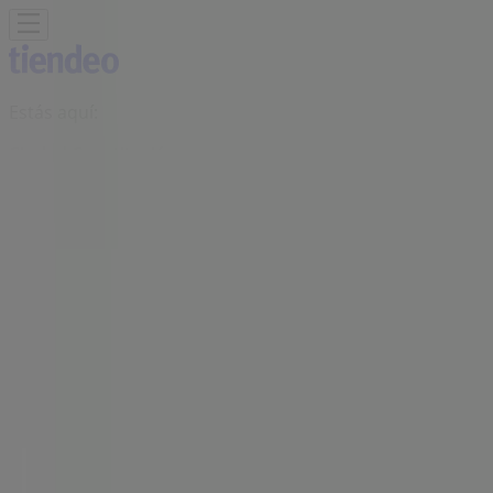
Estás aquí:
Ciudad Constitución
Destacados
Supermercados
Tiendas
Departamentales
Ropa, Zapatos y Accesorios
El Regreso A
Clases
Hogar
Farmacias y
Salud
Electrónica
Ferreterías
Salud y
Belleza
Restaurantes
Autos
Bancos y
Servicios
Deporte
Librerías y Papelerías
Ocio
Niños
Viajes y
Entretenimiento
Ópticas
Publicidad