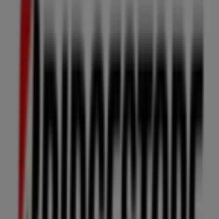
CUADRO IV, CIUDAD CONSTITUCION, BAJA
CALIFORNIA SUR, Ciudad Constitución
156 m
Telmex
Francisco I. Madero 85, Zona Centro, Ciudad
Constitución
229 m
Modelorama
ALLENDE Y CERVANTES DEL RIO 12, Ciudad
Constitución