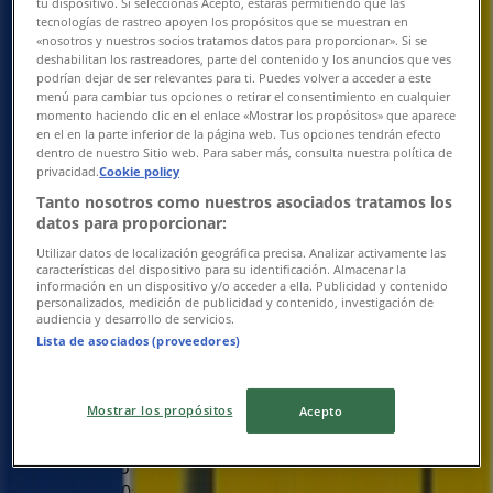
tu dispositivo. Si seleccionas Acepto, estarás permitiendo que las
Lunes
tecnologías de rastreo apoyen los propósitos que se muestran en
10:00 - 20:00
«nosotros y nuestros socios tratamos datos para proporcionar». Si se
Martes
deshabilitan los rastreadores, parte del contenido y los anuncios que ves
podrían dejar de ser relevantes para ti. Puedes volver a acceder a este
10:00 - 20:00
menú para cambiar tus opciones o retirar el consentimiento en cualquier
Miércoles
momento haciendo clic en el enlace «Mostrar los propósitos» que aparece
10:00 - 20:00
en el en la parte inferior de la página web. Tus opciones tendrán efecto
dentro de nuestro Sitio web. Para saber más, consulta nuestra política de
Jueves
privacidad.
Cookie policy
10:00 - 20:00
Tanto nosotros como nuestros asociados tratamos los
Viernes
datos para proporcionar:
10:00 - 20:00
Sábado
Utilizar datos de localización geográfica precisa. Analizar activamente las
características del dispositivo para su identificación. Almacenar la
10:00 - 20:00
información en un dispositivo y/o acceder a ella. Publicidad y contenido
personalizados, medición de publicidad y contenido, investigación de
Mapa
(241) 113-0942
Coppel 2 De Abril - Entre
audiencia y desarrollo de servicios.
Hidalgo Y Cuauhtemoc
Lista de asociados (proveedores)
Abierto
Hasta las 20:00
Mostrar los propósitos
Acepto
Domingo
11:00 - 20:00