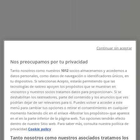
Sucursales Wing's Army Ciudad de
Villa de Álvarez - Teléfonos,
Horarios y Direcciones
Tiendeo en Ciudad de Villa de Álvarez
»
Continuar sin aceptar
Ofertas de Restaurantes en Ciudad de Villa de
Álvarez
Nos preocupamos por tu privacidad
»
Tanto nosotros como nuestros
1012
socios almacenamos y accedemos a
datos personales, como datos de navegación o identificadores únicos, en
Wing's Army en Ciudad de Villa de Álvarez
»
tu dispositivo. Si seleccionas Acepto, estarás permitiendo que las
tecnologías de rastreo apoyen los propósitos que se muestran en
Tiendas de Wing's Army en Ciudad de Villa de
«nosotros y nuestros socios tratamos datos para proporcionar». Si se
Álvarez
deshabilitan los rastreadores, parte del contenido y los anuncios que ves
podrían dejar de ser relevantes para ti. Puedes volver a acceder a este
menú para cambiar tus opciones o retirar el consentimiento en cualquier
momento haciendo clic en el enlace «Mostrar los propósitos» que aparece
en el en la parte inferior de la página web. Tus opciones tendrán efecto
dentro de nuestro Sitio web. Para saber más, consulta nuestra política de
Wing's Army
privacidad.
Cookie policy
Tanto nosotros como nuestros asociados tratamos los
Av. Venustiano Carranza #1680, Fracc. Residencial