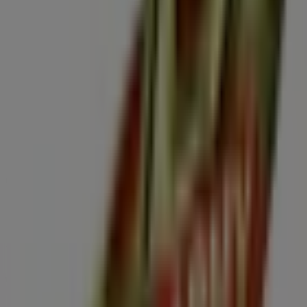
Folletos de Wing's Army en Ciudad
de Villa de Álvarez
Wing's Army