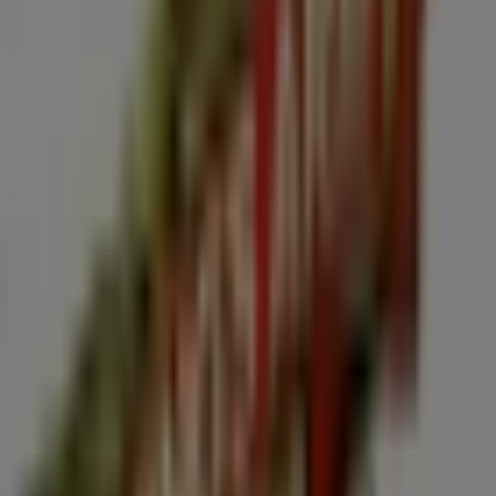
Promos
Vence el 31/8
Otros negocios de Restaurantes en
Ciudad de Villa de Álvarez
Wing's Army
¡Bienvenido a Tiendeo! Aquí puedes encontrar no solo
las mejores
ofertas
,
catálogos
y
promociones
, sino
también descubrir las tiendas más populares en
Ciudad
de Villa de Álvarez
. Durante el mes de
agosto de 2026
,
en nuestra plataforma podrás conocer las últimas
novedades de
Wing's Army
, una de las marcas más
reconocidas, así como la ubicación y detalles de las
tiendas más cercanas en
Ciudad de Villa de Álvarez
.
En Tiendeo, no solo tendrás acceso a
promociones
y
descuentos, sino también a información sobre las