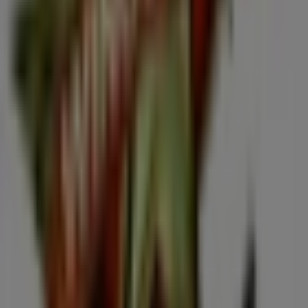
tiendas físicas de tu ciudad. Explora los catálogos de
Wing's Army
, encuentra las tiendas en
Ciudad de Villa
de Álvarez
y descubre los productos con grandes
descuentos para ahorrar en tus compras este
agosto
.
Además, te mantenemos al tanto de las ubicaciones
exactas, horarios de atención y todos los detalles
necesarios para que puedas disfrutar de una experiencia
de compra completa en
Ciudad de Villa de Álvarez
.
No pierdas la oportunidad de aprovechar las
ofertas
de
Wing's Army
en las tiendas de
Ciudad de Villa de
Álvarez
y mantente actualizado con los mejores precios
durante
agosto de 2026
. En Tiendeo, siempre
encontrarás las mejores tiendas y opciones de compra
en
Ciudad de Villa de Álvarez
. ¡Empieza a explorar las
tiendas y promociones que tenemos para ti ahora
mismo!
Publicidad