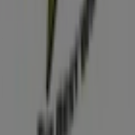
Tiendeo forma parte de Shopfully, la empresa
tecnológica que está reinventando las compras locales
en todo el mundo.
Tiendeo
¿Qué hacemos?
Soluciones para empresas
Noticias y prensa
Trabaja con nosotros