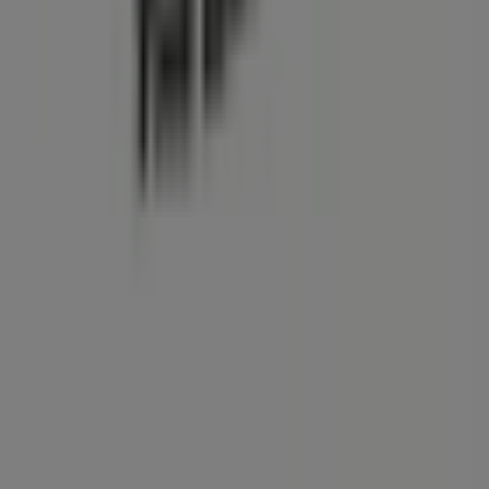
Contáctanos
Contacto comercial y de marketing
Tienda mal colocada en el mapa
Notificar un folleto
¿Encontraste un problema en la web o en la
aplicación?
Índices
Marcas
Marcas locales
Negocios
Negocios cercanos
Productos
Productos locales
Ciudades