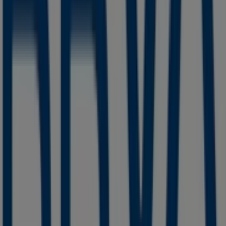
Guzmán
.
No pierdas la oportunidad de visitar la tienda de
BBVA
Bancomer
en
JOSE CLEMENTE OROZCO NO 58
para
disfrutar de una experiencia de compra completa. Te
invitamos a explorar las promociones que tenemos para
ti este
agosto
y mantenerte informado de las mejores
ofertas de
BBVA Bancomer
en
Ciudad Guzmán
.
¡Visítanos y empieza a ahorrar hoy mismo!
Más información de BBVA Bancomer
Ver otras tiendas de
BBVA Bancomer en Ciudad Guzmán
Publicidad