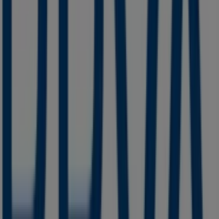
Reforma 181, Ciudad Guzmán
201 m
Abierto
Farmacias Guadalajara
Reforma #181, Ciudad Guzmán
206 m
Abierto
Otros negocios de Bancos y
Servicios en Ciudad Guzmán