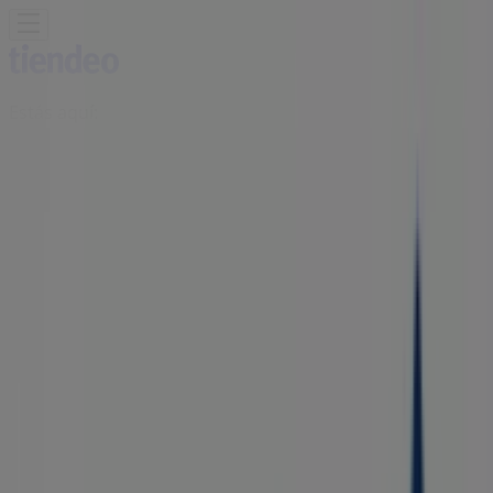
Estás aquí:
Ciudad Guzmán
Destacados
Supermercados
Tiendas
Departamentales
Ropa, Zapatos y Accesorios
El Regreso A
Clases
Hogar
Farmacias y
Salud
Electrónica
Ferreterías
Salud y
Belleza
Restaurantes
Autos
Bancos y
Servicios
Deporte
Librerías y Papelerías
Ocio
Niños
Viajes y
Entretenimiento
Ópticas
Publicidad