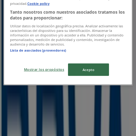
privacidad.
Cookie policy
Tanto nosotros como nuestros asociados tratamos los
datos para proporcionar:
BBVA Bancomer
Utilizar datos de localización geográfica precisa. Analizar activamente las
características del dispositivo para su identificación. Almacenar la
información en un dispositivo y/o acceder a ella. Publicidad y contenido
Tarifario
personalizados, medición de publicidad y contenido, investigación de
audiencia y desarrollo de servicios.
Lista de asociados (proveedores)
Vence el 31/8
Las tiendas más cercanas
Mostrar los propósitos
Acepto
FedEx
Ciudad Guzman, Ciudad Guzmán
50 m
Abierto