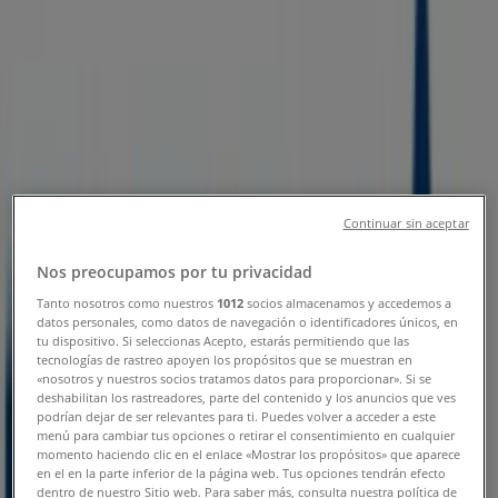
Sucursal BBVA Bancomer | JOSE
CLEMENTE OROZCO NO 58, Ciudad
Guzmán - Teléfonos, Horarios y
Promociones
Tiendeo en Ciudad Guzmán
»
Ofertas de Bancos y Servicios en Ciudad Guzmán
»
BBVA Bancomer en Ciudad Guzmán
»
Continuar sin aceptar
BBVA Bancomer | JOSE CLEMENTE OROZCO NO 58
Nos preocupamos por tu privacidad
Tanto nosotros como nuestros
1012
socios almacenamos y accedemos a
Mapa
datos personales, como datos de navegación o identificadores únicos, en
Mapa
tu dispositivo. Si seleccionas Acepto, estarás permitiendo que las
tecnologías de rastreo apoyen los propósitos que se muestran en
Ofertas de BBVA Bancomer en
«nosotros y nuestros socios tratamos datos para proporcionar». Si se
deshabilitan los rastreadores, parte del contenido y los anuncios que ves
Ciudad Guzmán
podrían dejar de ser relevantes para ti. Puedes volver a acceder a este
menú para cambiar tus opciones o retirar el consentimiento en cualquier
momento haciendo clic en el enlace «Mostrar los propósitos» que aparece
en el en la parte inferior de la página web. Tus opciones tendrán efecto
dentro de nuestro Sitio web. Para saber más, consulta nuestra política de