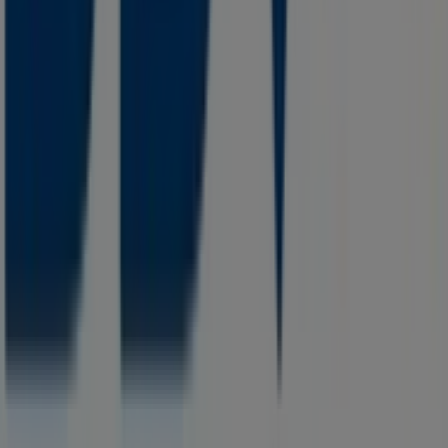
Notificar un folleto
¿Encontraste un problema en la web o en la
aplicación?
Índices
Marcas
Marcas locales
Negocios
Negocios cercanos
Productos
Productos locales
Ciudades
Descargar la app Tiendeo