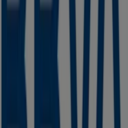
BBVA Bancomer
Bienvenido a la tienda de
BBVA Bancomer
en Tiendeo,
donde podrás descubrir las mejores
ofertas
,
promociones
y
catálogos
de esta destacada marca del
sector de
Bancos y Servicios
. Nuestra tienda física está
ubicada en
JOSE CLEMENTE OROZCO NO 58
,
Ciudad
Guzmán
, y en ella encontrarás una amplia gama de
productos de calidad que te permitirán ahorrar durante
todo el
agosto de 2026
.
En Tiendeo te ofrecemos toda la información actualizada
sobre
BBVA Bancomer
, como los horarios de apertura,
las ofertas exclusivas y la ubicación exacta de la tienda
en
JOSE CLEMENTE OROZCO NO 58
. Además, tendrás
acceso a los últimos catálogos de
BBVA Bancomer
,
donde podrás descubrir las promociones más recientes
y aprovechar grandes descuentos en productos de
Bancos y Servicios
para tus compras en
Ciudad