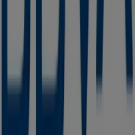
Tiendeo forma parte de Shopfully, la empresa
tecnológica que está reinventando las compras locales
en todo el mundo.
Tiendeo
¿Qué hacemos?
Soluciones para empresas
Noticias y prensa
Trabaja con nosotros
Contáctanos
Contacto comercial y de marketing
Tienda mal colocada en el mapa