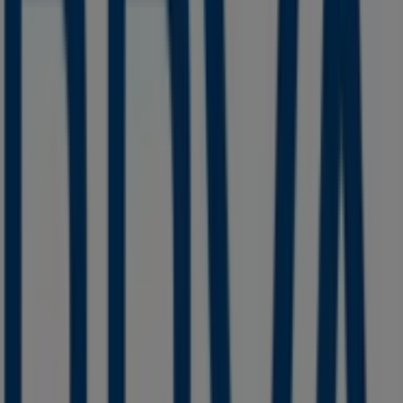
Samsung
Calz. Madero y Carranza No. 569, Col. Centro,
Ciudad Guzmán
195 m
BBVA Bancomer
REFORMA NO 181, Ciudad Guzmán
201 m
Western Union