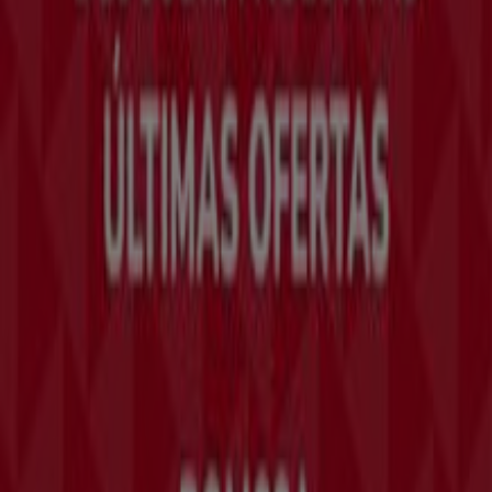
¿Qué hacemos?
Soluciones para empresas
Noticias y prensa
Trabaja con nosotros
Contáctanos
Contacto comercial y de marketing
Tienda mal colocada en el mapa
Notificar un folleto
¿Encontraste un problema en la web o en la
aplicación?
Índices