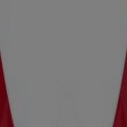
Las tiendas más cercanas
Farmacias YZA
Av. Division Del Norte Mza 357 X Av. Universidad
Veracruzana. Lote 1 Planta Baja . Emiliano Zapata.,
Coatzacoalcos
305 m