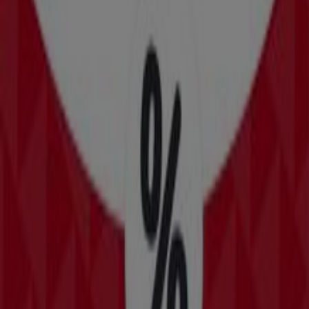
Comex
Av. Universidad 2119, Coatzacoalcos
351 m
Cerrado
Farmacias Similares
Universidad Veracruzana, 2109, Coatzacoalcos
352 m
Abierto
Pro One