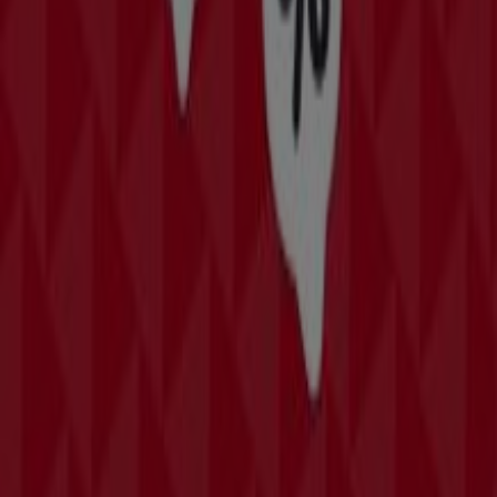
y empieza a ahorrar hoy mismo!
Más información de Bomssa
Ver otras tiendas de Bomssa
en Coatzacoalcos
Publicidad