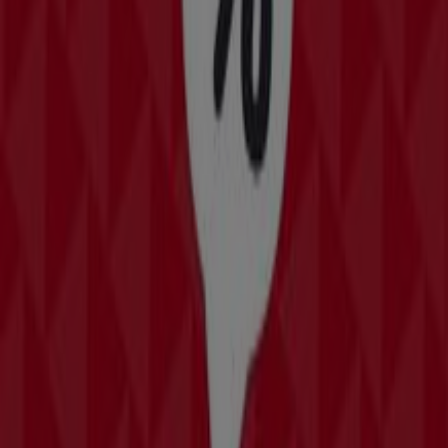
AVENIDA HILARIO RODRIGUEZ MALPICA 1219 COL:
COATZACOALCOS CENTRO, Coatzacoalcos
369 m
Otros negocios de Tiendas
Departamentales en Coatzacoalcos
Bomssa
Bienvenido a la tienda de
Bomssa
en Tiendeo, donde
podrás descubrir las mejores
ofertas
,
promociones
y
catálogos
de esta destacada marca del sector de
Tiendas Departamentales
. Nuestra tienda física está
ubicada en
Avenida Jose Lemarroy Carreon No. 45 Sub
Ancla Interior 'M' Colonia Parque Industrial Puerto
Mexico
,
Coatzacoalcos
, y en ella encontrarás una amplia