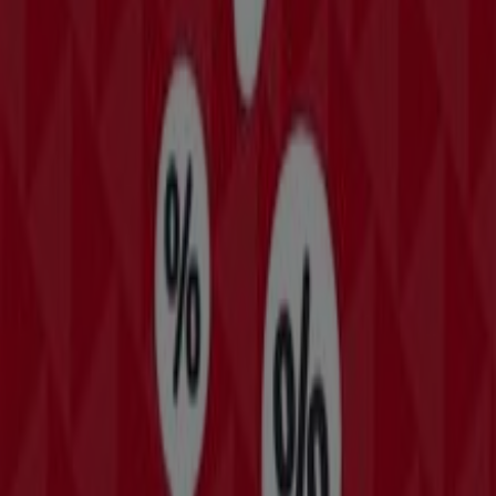
gama de productos de calidad que te permitirán ahorrar
durante todo el
agosto de 2026
.
En Tiendeo te ofrecemos toda la información actualizada
sobre
Bomssa
, como los horarios de apertura, las
ofertas exclusivas y la ubicación exacta de la tienda en
Avenida Jose Lemarroy Carreon No. 45 Sub Ancla
Interior 'M' Colonia Parque Industrial Puerto Mexico
.
Además, tendrás acceso a los últimos catálogos de
Bomssa
, donde podrás descubrir las promociones más
recientes y aprovechar grandes descuentos en
productos de
Tiendas Departamentales
para tus
compras en
Coatzacoalcos
.
No pierdas la oportunidad de visitar la tienda de
Bomssa
en
Avenida Jose Lemarroy Carreon No. 45 Sub Ancla
Interior 'M' Colonia Parque Industrial Puerto Mexico
para disfrutar de una experiencia de compra completa.
Te invitamos a explorar las promociones que tenemos
para ti este
agosto
y mantenerte informado de las
mejores ofertas de
Bomssa
en
Coatzacoalcos
. ¡Visítanos