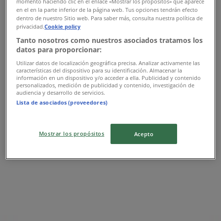
momento haciendo clic en el enlace «Mostrar los propósitos» que aparece
Mapa
019212483522
Bomssa Plaza Sendero - Sub
en el en la parte inferior de la página web. Tus opciones tendrán efecto
Ancla Interior "M"
dentro de nuestro Sitio web. Para saber más, consulta nuestra política de
privacidad.
Cookie policy
Ofertas de Bomssa en
Tanto nosotros como nuestros asociados tratamos los
datos para proporcionar:
Coatzacoalcos
Utilizar datos de localización geográfica precisa. Analizar activamente las
características del dispositivo para su identificación. Almacenar la
información en un dispositivo y/o acceder a ella. Publicidad y contenido
personalizados, medición de publicidad y contenido, investigación de
audiencia y desarrollo de servicios.
Lista de asociados (proveedores)
Bomssa
Ofertas Bomssa
Mostrar los propósitos
Acepto
Publicidad