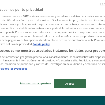
Con
cupamos por tu privacidad
ros como nuestros
1012
socios almacenamos y accedemos a datos personales, como d
 identificadores únicos, en tu dispositivo. Si seleccionas Acepto, estarás permitiendo 
de rastreo apoyen los propósitos que se muestran en «nosotros y nuestros socios trat
ionar». Si se deshabilitan los rastreadores, parte del contenido y los anuncios que ves
antes para ti. Puedes volver a acceder a este menú para cambiar tus opciones o retirar e
to en cualquier momento haciendo clic en el enlace «Mostrar los propósitos» que apar
or de la página web. Tus opciones tendrán efecto dentro de nuestro Sitio web. Para sab
stra política de privacidad.
Cookie policy
oc. 2 Y 3 - Zona E
sotros como nuestros asociados tratamos los datos para proporc
s de localización geográfica precisa. Analizar activamente las características del disposit
ón. Almacenar la información en un dispositivo y/o acceder a ella. Publicidad y conteni
os, medición de publicidad y contenido, investigación de audiencia y desarrollo de ser
ociados (proveedores)
Mostrar los propósitos
Acepto