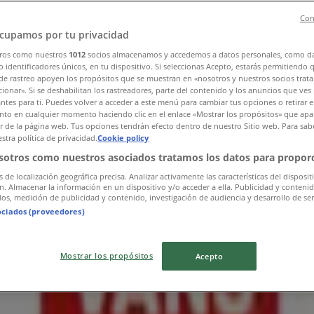
Con
cupamos por tu privacidad
ros como nuestros
1012
socios almacenamos y accedemos a datos personales, como d
 identificadores únicos, en tu dispositivo. Si seleccionas Acepto, estarás permitiendo 
de rastreo apoyen los propósitos que se muestran en «nosotros y nuestros socios trat
ionar». Si se deshabilitan los rastreadores, parte del contenido y los anuncios que ves
antes para ti. Puedes volver a acceder a este menú para cambiar tus opciones o retirar e
to en cualquier momento haciendo clic en el enlace «Mostrar los propósitos» que apar
or de la página web. Tus opciones tendrán efecto dentro de nuestro Sitio web. Para sab
de las Salinas
stra política de privacidad.
Cookie policy
sotros como nuestros asociados tratamos los datos para proporc
s de localización geográfica precisa. Analizar activamente las características del disposit
ón. Almacenar la información en un dispositivo y/o acceder a ella. Publicidad y conteni
os, medición de publicidad y contenido, investigación de audiencia y desarrollo de ser
ociados (proveedores)
Mostrar los propósitos
Acepto