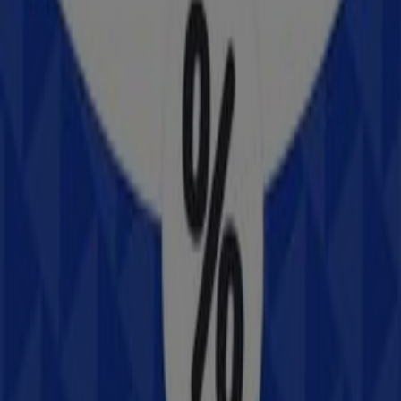
237 m
Banamex
5A. AVENIDA SUR 8 X 1A. Y, Cozumel
268 m
Cerrado
Volkswagen
ANTONIO GONZALEZ # 798, Cozumel
355 m