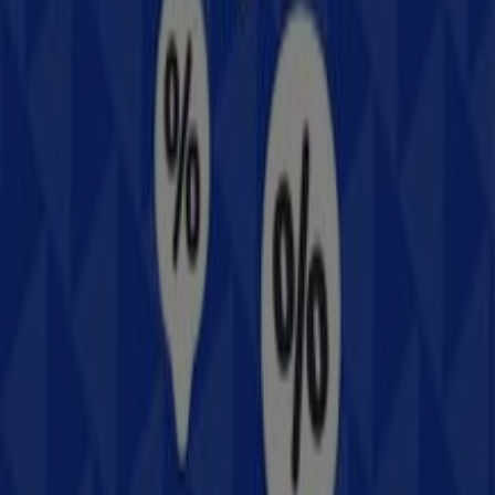
Además, tendrás acceso a los últimos catálogos de
Samsung
, donde podrás descubrir las promociones más
recientes y aprovechar grandes descuentos en
productos de
Electrónica
para tus compras en
Cozumel
.
No pierdas la oportunidad de visitar la tienda de
Samsung
en
Av. Rafael E. Melgar No. 1001, entre 15 y
17 Sur
para disfrutar de una experiencia de compra
completa. Te invitamos a explorar las promociones que
tenemos para ti este
agosto
y mantenerte informado de
las mejores ofertas de
Samsung
en
Cozumel
. ¡Visítanos
y empieza a ahorrar hoy mismo!
Más información de Samsung
Ver otras tiendas de
Samsung en Cozumel
Publicidad