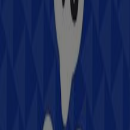
Otros negocios de Electrónica en
Cozumel
Samsung
Bienvenido a la tienda de
Samsung
en Tiendeo, donde
podrás descubrir las mejores
ofertas
,
promociones
y
catálogos
de esta destacada marca del sector de
Electrónica
. Nuestra tienda física está ubicada en
Av.
Rafael E. Melgar No. 1001, entre 15 y 17 Sur
,
Cozumel
,
y en ella encontrarás una amplia gama de productos de
calidad que te permitirán ahorrar durante todo el
agosto de 2026
.
En Tiendeo te ofrecemos toda la información actualizada
sobre
Samsung
, como los horarios de apertura, las
ofertas exclusivas y la ubicación exacta de la tienda en
Av. Rafael E. Melgar No. 1001, entre 15 y 17 Sur
.