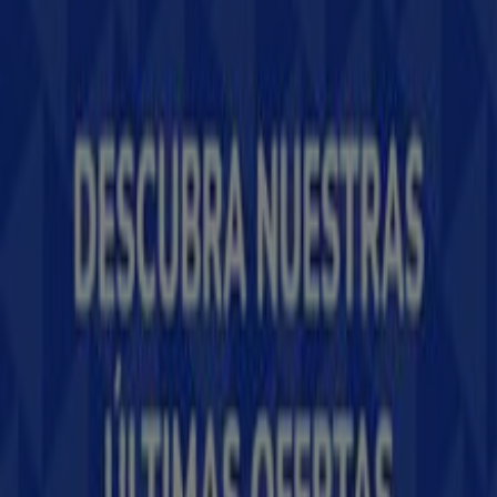
Tiendeo forma parte de Shopfully, la empresa
tecnológica que está reinventando las compras locales
en todo el mundo.
Tiendeo
¿Qué hacemos?
Soluciones para empresas
Noticias y prensa
Trabaja con nosotros
Contáctanos