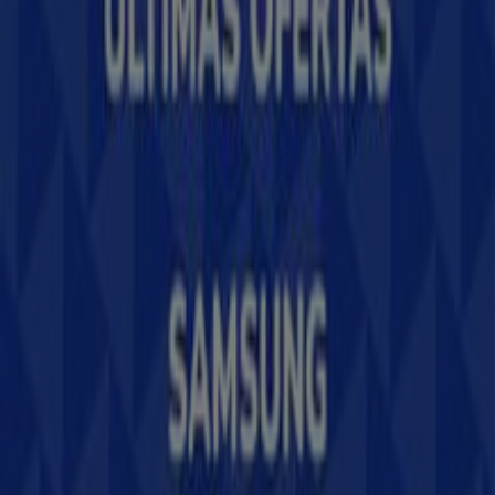
Contacto comercial y de marketing
Tienda mal colocada en el mapa
Notificar un folleto
¿Encontraste un problema en la web o en la
aplicación?
Índices
Marcas
Marcas locales
Negocios
Negocios cercanos
Productos
Productos locales
Ciudades
Descargar la app Tiendeo