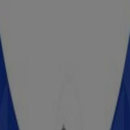
Honda
Av. antonio gonzález # 498, Cozumel
231 m
Banco Azteca
Avenida 20 esq. Juárez S/N, Cozumel
231 m
Banco Azteca
ANDRES QUINTANA ROO SN, Cozumel