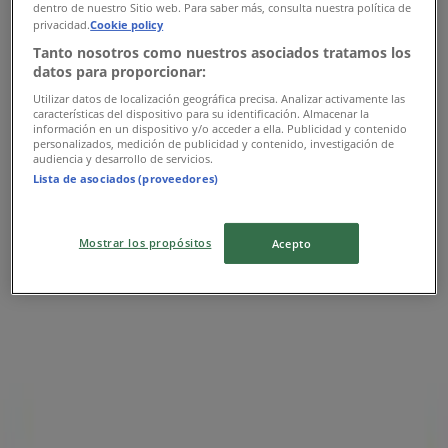
dentro de nuestro Sitio web. Para saber más, consulta nuestra política de
Samsung
privacidad.
Cookie policy
Tanto nosotros como nuestros asociados tratamos los
Ofertas Samsung
datos para proporcionar:
Utilizar datos de localización geográfica precisa. Analizar activamente las
características del dispositivo para su identificación. Almacenar la
Publicidad
información en un dispositivo y/o acceder a ella. Publicidad y contenido
personalizados, medición de publicidad y contenido, investigación de
audiencia y desarrollo de servicios.
Lista de asociados (proveedores)
Mostrar los propósitos
Acepto
Las tiendas más cercanas