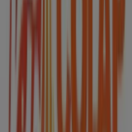
Citizen
Iztaccihuatl #S/N, Ecatepec de Morelos
362 m
BBVA Bancomer
AV 1RO DE MAYO SN, Ecatepec de Morelos
560 m
Otros negocios de Hogar en
Ecatepec de Morelos