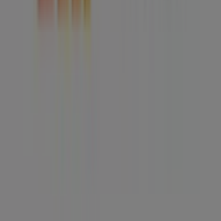
Índices
Marcas
Marcas locales
Negocios
Negocios cercanos
Productos
Productos locales
Ciudades
Descargar la app Tiendeo
Copyright © Tiendeo ® 2026 · Shopfully Marketing S.L.U. –
Palau de Mar – 08039 Barcelona, Spain