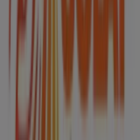
Colap
Bienvenido a la tienda de
Colap
en Tiendeo, donde
podrás descubrir las mejores
ofertas
,
promociones
y
catálogos
de esta destacada marca del sector de
Hogar
.
Nuestra tienda física está ubicada en
MEXIPUERTO
,
Ecatepec de Morelos
, y en ella encontrarás una amplia
gama de productos de calidad que te permitirán ahorrar
durante todo el
agosto de 2026
.
En Tiendeo te ofrecemos toda la información actualizada
sobre
Colap
, como los horarios de apertura, las ofertas
exclusivas y la ubicación exacta de la tienda en
MEXIPUERTO
. Además, tendrás acceso a los últimos
catálogos de
Colap
, donde podrás descubrir las
promociones más recientes y aprovechar grandes
descuentos en productos de
Hogar
para tus compras en
Ecatepec de Morelos
.
No pierdas la oportunidad de visitar la tienda de
Colap
en
MEXIPUERTO
para disfrutar de una experiencia de