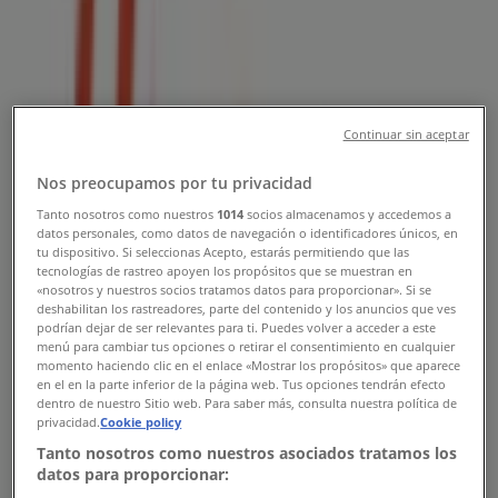
Tienda Colap | MEXIPUERTO ,
Ecatepec de Morelos - Teléfonos,
Horarios y Promociones
Continuar sin aceptar
Tiendeo en Ecatepec de Morelos
»
Ofertas de Hogar en Ecatepec de Morelos
»
Nos preocupamos por tu privacidad
Colap en Ecatepec de Morelos
»
Tanto nosotros como nuestros
1014
socios almacenamos y accedemos a
Colap | MEXIPUERTO
datos personales, como datos de navegación o identificadores únicos, en
tu dispositivo. Si seleccionas Acepto, estarás permitiendo que las
Mapa
(55)57754552
tecnologías de rastreo apoyen los propósitos que se muestran en
«nosotros y nuestros socios tratamos datos para proporcionar». Si se
Mapa
(55)57754552
deshabilitan los rastreadores, parte del contenido y los anuncios que ves
podrían dejar de ser relevantes para ti. Puedes volver a acceder a este
Ofertas de Colap en Ecatepec de
menú para cambiar tus opciones o retirar el consentimiento en cualquier
momento haciendo clic en el enlace «Mostrar los propósitos» que aparece
Morelos
en el en la parte inferior de la página web. Tus opciones tendrán efecto
dentro de nuestro Sitio web. Para saber más, consulta nuestra política de
privacidad.
Cookie policy
Tanto nosotros como nuestros asociados tratamos los
datos para proporcionar: