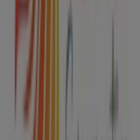
compra completa. Te invitamos a explorar las
promociones que tenemos para ti este
agosto
y
mantenerte informado de las mejores ofertas de
Colap
en
Ecatepec de Morelos
. ¡Visítanos y empieza a ahorrar
hoy mismo!
Más información de Colap
Ver otras tiendas de Colap en
Ecatepec de Morelos
Publicidad