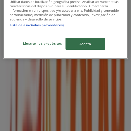
Utilizar datos de localización geográfica precisa. Analizar activamente las
características del dispositivo para su identificación. Almacenar la
información en un dispositivo y/o acceder a ella. Publicidad y contenido
Colap
personalizados, medición de publicidad y contenido, investigación de
audiencia y desarrollo de servicios.
Lista de asociados (proveedores)
Catálogo 2026
Vence el 31/12
Mostrar los propósitos
Acepto
Las tiendas más cercanas
Tiendas 3B
Av. Nicolas B Mz.544 Lt.3, Ciudad de México
57 m