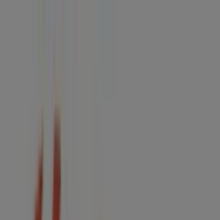
Estás aquí:
Ecatepec de Morelos
Destacados
Supermercados
Tiendas
Departamentales
Ropa, Zapatos y Accesorios
El Regreso A
Clases
Hogar
Farmacias y
Salud
Electrónica
Ferreterías
Salud y
Belleza
Restaurantes
Autos
Bancos y
Servicios
Deporte
Librerías y Papelerías
Ocio
Niños
Viajes y
Entretenimiento
Ópticas
Publicidad