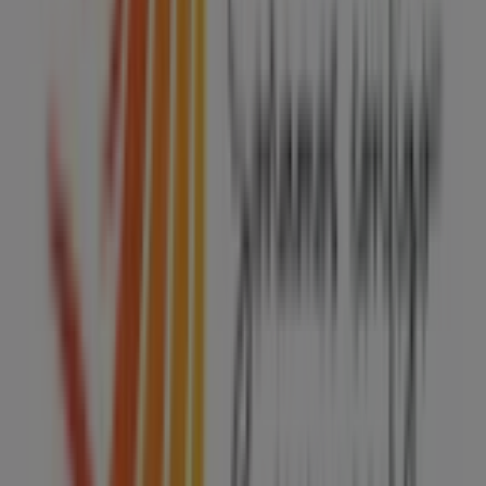
Tiendeo forma parte de Shopfully, la empresa
tecnológica que está reinventando las compras locales