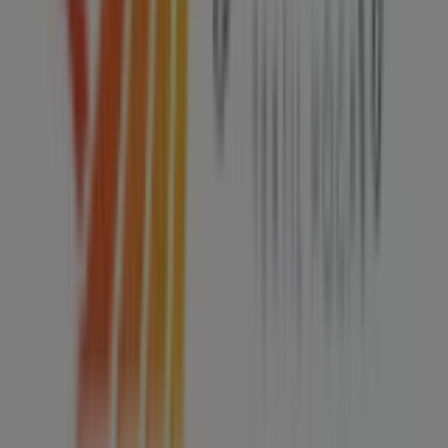
en todo el mundo.
Tiendeo
¿Qué hacemos?
Soluciones para empresas
Noticias y prensa
Trabaja con nosotros
Contáctanos
Contacto comercial y de marketing
Tienda mal colocada en el mapa
Notificar un folleto
¿Encontraste un problema en la web o en la
aplicación?