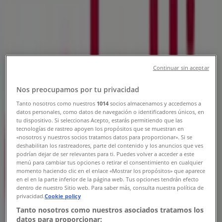
Tienda Velatti Muebles | CALLE
BOSQUES DEL EDO. DE MEXICO ,
Ecatepec de Morelos - Teléfonos,
Horarios y Promociones
Continuar sin aceptar
Tiendeo en Ecatepec de Morelos
»
Ofertas de Hogar en Ecatepec de Morelos
»
Nos preocupamos por tu privacidad
Velatti Muebles en Ecatepec de Morelos
»
Tanto nosotros como nuestros
1014
socios almacenamos y accedemos a
datos personales, como datos de navegación o identificadores únicos, en
Velatti Muebles | CALLE BOSQUES DEL EDO. DE
tu dispositivo. Si seleccionas Acepto, estarás permitiendo que las
tecnologías de rastreo apoyen los propósitos que se muestran en
MEXICO
«nosotros y nuestros socios tratamos datos para proporcionar». Si se
deshabilitan los rastreadores, parte del contenido y los anuncios que ves
Mapa
17385047
podrían dejar de ser relevantes para ti. Puedes volver a acceder a este
Mapa
17385047
menú para cambiar tus opciones o retirar el consentimiento en cualquier
momento haciendo clic en el enlace «Mostrar los propósitos» que aparece
Estamos a punto de publicar ofertas de Velatti Muebles
en el en la parte inferior de la página web. Tus opciones tendrán efecto
dentro de nuestro Sitio web. Para saber más, consulta nuestra política de
privacidad.
Cookie policy
Publicidad
Tanto nosotros como nuestros asociados tratamos los
datos para proporcionar: