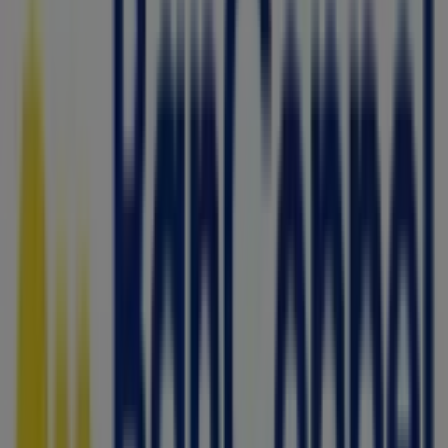
7-eleven
Escobedo Centro Av Raul Caballero S/N, General
Escobedo
407 m
Abierto
BBVA Bancomer
RAUL CABALLERO NO 106, General Escobedo
408 m
Otros negocios de Bancos y