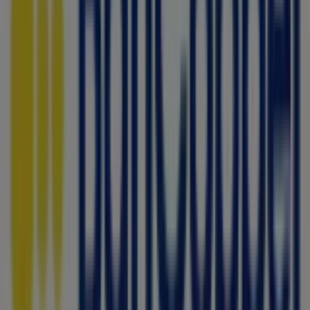
Servicios en General Escobedo
Bancoppel
Bienvenido a la tienda de
Bancoppel
en Tiendeo, donde
podrás descubrir las mejores
ofertas
,
promociones
y
catálogos
de esta destacada marca del sector de
Bancos y Servicios
. Nuestra tienda física está ubicada en
AV. SENDERO 1001, Y AV REPUBLICA MEXICANA
,
General Escobedo
, y en ella encontrarás una amplia
gama de productos de calidad que te permitirán ahorrar
durante todo el
agosto de 2026
.
En Tiendeo te ofrecemos toda la información actualizada
sobre
Bancoppel
, como los horarios de apertura, las
ofertas exclusivas y la ubicación exacta de la tienda en
AV. SENDERO 1001, Y AV REPUBLICA MEXICANA
.
Además, tendrás acceso a los últimos catálogos de
Bancoppel
, donde podrás descubrir las promociones
más recientes y aprovechar grandes descuentos en