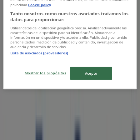
privacidad.
Cookie policy
Tanto nosotros como nuestros asociados tratamos los
datos para proporcionar:
Utilizar datos de localización geográfica precisa. Analizar activamente las
características del dispositivo para su identificación. Almacenar la
información en un dispositivo y/o acceder a ella. Publicidad y contenido
Bancoppel
personalizados, medición de publicidad y contenido, investigación de
audiencia y desarrollo de servicios.
Comisiones
Lista de asociados (proveedores)
Vence el 31/12
Mostrar los propósitos
Acepto
Las tiendas más cercanas
Bodega Aurrera
Serafin Pena 207 Guadalupe Victoria Nicolas Bravo
y Mariano Escobedo, General Escobedo
189 m