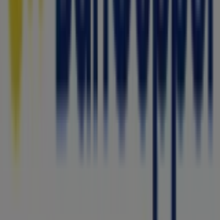
productos de
Bancos y Servicios
para tus compras en
General Escobedo
.
No pierdas la oportunidad de visitar la tienda de
Bancoppel
en
AV. SENDERO 1001, Y AV REPUBLICA
MEXICANA
para disfrutar de una experiencia de compra
completa. Te invitamos a explorar las promociones que
tenemos para ti este
agosto
y mantenerte informado de
las mejores ofertas de
Bancoppel
en
General Escobedo
.
¡Visítanos y empieza a ahorrar hoy mismo!
Más información de Bancoppel
Ver otras tiendas de
Bancoppel en General Escobedo
Publicidad