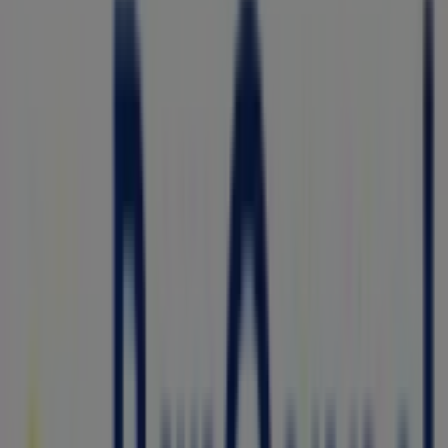
Cerrado
BBVA Bancomer
SERAFIN PENA NO 207, General Escobedo
236 m
Coloso
AV. FRANCISCO I MADERO # 16, General Escobedo
370 m