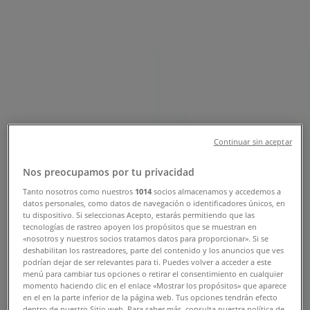
Sucursal Bancoppel | AV. SENDERO
1001, Y AV REPUBLICA MEXICANA,
General Escobedo - Teléfonos,
Horarios y Promociones
Tiendeo en General Escobedo
»
Ofertas de Bancos y Servicios en General
Escobedo
»
Continuar sin aceptar
Bancoppel en General Escobedo
»
Nos preocupamos por tu privacidad
Bancoppel | AV. SENDERO 1001, Y AV REPUBLICA
Tanto nosotros como nuestros
1014
socios almacenamos y accedemos a
MEXICANA
datos personales, como datos de navegación o identificadores únicos, en
tu dispositivo. Si seleccionas Acepto, estarás permitiendo que las
Mapa
811-1048994
Bancoppel Sendero Norte
tecnologías de rastreo apoyen los propósitos que se muestran en
Mapa
811-1048994
Bancoppel Sendero Norte
«nosotros y nuestros socios tratamos datos para proporcionar». Si se
deshabilitan los rastreadores, parte del contenido y los anuncios que ves
podrían dejar de ser relevantes para ti. Puedes volver a acceder a este
Ofertas de Bancoppel en General
menú para cambiar tus opciones o retirar el consentimiento en cualquier
momento haciendo clic en el enlace «Mostrar los propósitos» que aparece
Escobedo
en el en la parte inferior de la página web. Tus opciones tendrán efecto
dentro de nuestro Sitio web. Para saber más, consulta nuestra política de