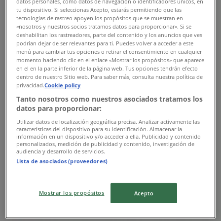
datos personales, como datos de navegación o identificadores únicos, en
Lunes
tu dispositivo. Si seleccionas Acepto, estarás permitiendo que las
tecnologías de rastreo apoyen los propósitos que se muestran en
08:00 - 19:00
«nosotros y nuestros socios tratamos datos para proporcionar». Si se
Martes
deshabilitan los rastreadores, parte del contenido y los anuncios que ves
08:00 - 19:00
podrían dejar de ser relevantes para ti. Puedes volver a acceder a este
Miércoles
menú para cambiar tus opciones o retirar el consentimiento en cualquier
momento haciendo clic en el enlace «Mostrar los propósitos» que aparece
08:00 - 19:00
en el en la parte inferior de la página web. Tus opciones tendrán efecto
Jueves
dentro de nuestro Sitio web. Para saber más, consulta nuestra política de
08:00 - 19:00
privacidad.
Cookie policy
Viernes
Tanto nosotros como nuestros asociados tratamos los
08:00 - 19:00
datos para proporcionar:
Sábado
Utilizar datos de localización geográfica precisa. Analizar activamente las
08:00 - 16:00
características del dispositivo para su identificación. Almacenar la
información en un dispositivo y/o acceder a ella. Publicidad y contenido
personalizados, medición de publicidad y contenido, investigación de
Mapa
01(818)3949402
Bridge Stone Bts Escobedo
audiencia y desarrollo de servicios.
Lista de asociados (proveedores)
Abierto
Hasta las 19:00
Mostrar los propósitos
Acepto
Domingo