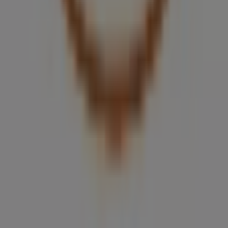
Tiendeo forma parte de Shopfully, la empresa
tecnológica que está reinventando las compras locales
en todo el mundo.
Tiendeo
¿Qué hacemos?
Soluciones para empresas
Noticias y prensa
Trabaja con nosotros
Contáctanos