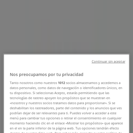
Sucursal Arnoldi | Av Acueducto
2380, Planta Alta, Loc. 5,
Guadalajara - Teléfonos, Horarios y
Promociones
Tiendeo en Guadalajara
»
Ofertas de Restaurantes en Guadalajara
»
Arnoldi en Guadalajara
»
Continuar sin aceptar
Arnoldi | Av Acueducto 2380, Planta Alta, Loc. 5
Nos preocupamos por tu privacidad
Mapa
36110081
Tanto nosotros como nuestros
1012
socios almacenamos y accedemos a
datos personales, como datos de navegación o identificadores únicos, en
Mapa
36110081
tu dispositivo. Si seleccionas Acepto, estarás permitiendo que las
tecnologías de rastreo apoyen los propósitos que se muestran en
Estamos a punto de publicar ofertas de Arnoldi
«nosotros y nuestros socios tratamos datos para proporcionar». Si se
deshabilitan los rastreadores, parte del contenido y los anuncios que ves
Publicidad
podrían dejar de ser relevantes para ti. Puedes volver a acceder a este
menú para cambiar tus opciones o retirar el consentimiento en cualquier
momento haciendo clic en el enlace «Mostrar los propósitos» que aparece
en el en la parte inferior de la página web. Tus opciones tendrán efecto