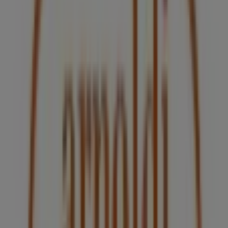
Pirma
Carretera Gdl - El Verde #2100 L 14, 15 y 42,
Guadalajara
56 m
7-eleven
Guadalajara Centro Calzada Independencia Norte
#4, Guadalajara
84 m
Abierto