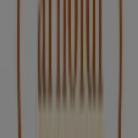
Otros negocios de Restaurantes en
Guadalajara
Arnoldi
Bienvenido a la tienda de
Arnoldi
en Tiendeo, donde
podrás descubrir las mejores
ofertas
,
promociones
y
catálogos
de esta destacada marca del sector de
Restaurantes
. Nuestra tienda física está ubicada en
Av
Acueducto 2380, Planta Alta, Loc. 5
,
Guadalajara
, y en
ella encontrarás una amplia gama de productos de
calidad que te permitirán ahorrar durante todo el
agosto de 2026
.
En Tiendeo te ofrecemos toda la información actualizada
sobre
Arnoldi
, como los horarios de apertura, las
ofertas exclusivas y la ubicación exacta de la tienda en
Av
Acueducto 2380, Planta Alta, Loc. 5
. Además, tendrás
acceso a los últimos catálogos de
Arnoldi
, donde podrás