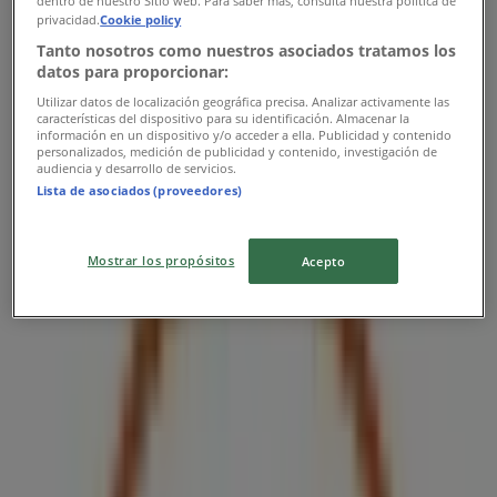
dentro de nuestro Sitio web. Para saber más, consulta nuestra política de
privacidad.
Cookie policy
Tanto nosotros como nuestros asociados tratamos los
datos para proporcionar:
Utilizar datos de localización geográfica precisa. Analizar activamente las
características del dispositivo para su identificación. Almacenar la
información en un dispositivo y/o acceder a ella. Publicidad y contenido
personalizados, medición de publicidad y contenido, investigación de
audiencia y desarrollo de servicios.
Lista de asociados (proveedores)
Las tiendas más cercanas
Mostrar los propósitos
Acepto
7-eleven
Guadalajara Centro Calzada Independencia Sur #48,
Guadalajara
34 m