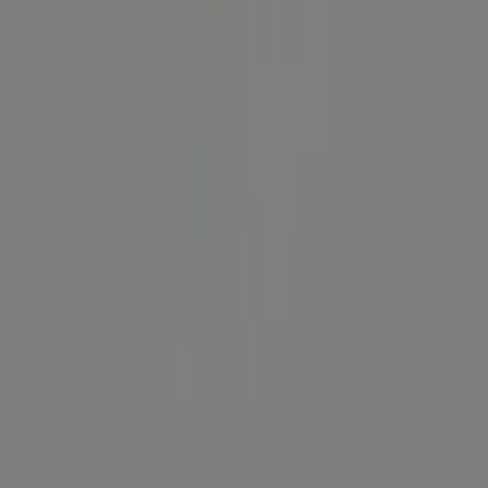
Contacto comercial y de marketing
Tienda mal colocada en el mapa
Notificar un folleto
¿Encontraste un problema en la web o en la
aplicación?
Índices
Marcas
Marcas locales
Negocios
Negocios cercanos
Productos
Productos locales
Ciudades
Descargar la app Tiendeo