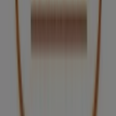
descubrir las promociones más recientes y aprovechar
grandes descuentos en productos de
Restaurantes
para tus compras en
Guadalajara
.
No pierdas la oportunidad de visitar la tienda de
Arnoldi
en
Av Acueducto 2380, Planta Alta, Loc. 5
para
disfrutar de una experiencia de compra completa. Te
invitamos a explorar las promociones que tenemos para
ti este
agosto
y mantenerte informado de las mejores
ofertas de
Arnoldi
en
Guadalajara
. ¡Visítanos y empieza
a ahorrar hoy mismo!
Más información de Arnoldi
Ver otras tiendas de Arnoldi
en Guadalajara
Publicidad