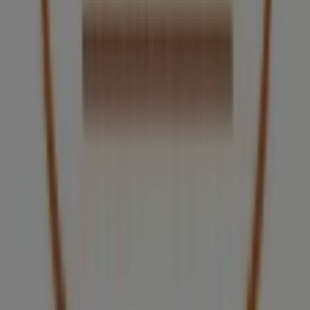
para tus compras en
Guadalajara
.
No pierdas la oportunidad de visitar la tienda de
Arnoldi
en
Av. México 3300, Zona D, Loc. 23
para disfrutar de
una experiencia de compra completa. Te invitamos a
explorar las promociones que tenemos para ti este
agosto
y mantenerte informado de las mejores ofertas
de
Arnoldi
en
Guadalajara
. ¡Visítanos y empieza a
ahorrar hoy mismo!
Más información de Arnoldi
Ver otras tiendas de Arnoldi
en Guadalajara
Publicidad