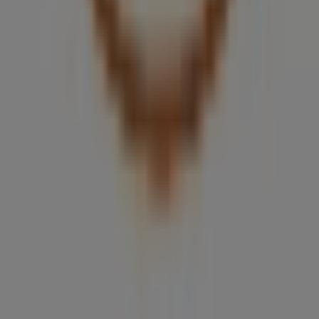
Tiendeo forma parte de Shopfully, la empresa
tecnológica que está reinventando las compras locales
en todo el mundo.
Tiendeo
¿Qué hacemos?
Soluciones para empresas
Noticias y prensa
Trabaja con nosotros
Contáctanos
Contacto comercial y de marketing
Tienda mal colocada en el mapa