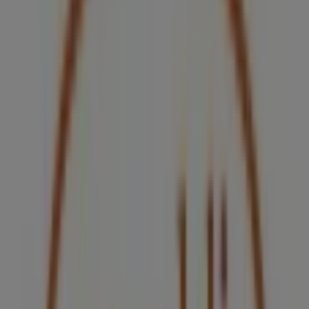
BBVA Bancomer
CALZ INDEPENDENCIA SUR NO 48, Guadalajara
39 m
Liz Minelli
Colon No. 63 PB., Guadalajara
43 m
Cerrado