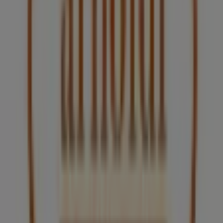
Guadalajara
Arnoldi
Bienvenido a la tienda de
Arnoldi
en Tiendeo, donde
podrás descubrir las mejores
ofertas
,
promociones
y
catálogos
de esta destacada marca del sector de
Restaurantes
. Nuestra tienda física está ubicada en
Av.
México 3300, Zona D, Loc. 23
,
Guadalajara
, y en ella
encontrarás una amplia gama de productos de calidad
que te permitirán ahorrar durante todo el
agosto de
2026
.
En Tiendeo te ofrecemos toda la información actualizada
sobre
Arnoldi
, como los horarios de apertura, las
ofertas exclusivas y la ubicación exacta de la tienda en
Av. México 3300, Zona D, Loc. 23
. Además, tendrás
acceso a los últimos catálogos de
Arnoldi
, donde podrás
descubrir las promociones más recientes y aprovechar
grandes descuentos en productos de
Restaurantes