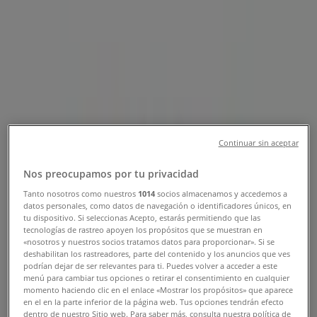
Sucursal Arnoldi | Av. México 3300,
Zona D, Loc. 23, Guadalajara -
Teléfonos, Horarios y Promociones
Tiendeo en Guadalajara
»
Ofertas de Restaurantes en Guadalajara
»
Arnoldi en Guadalajara
»
Continuar sin aceptar
Arnoldi | Av. México 3300, Zona D, Loc. 23
Mapa
Nos preocupamos por tu privacidad
Mapa
Tanto nosotros como nuestros
1014
socios almacenamos y accedemos a
datos personales, como datos de navegación o identificadores únicos, en
Estamos a punto de publicar ofertas de Arnoldi
tu dispositivo. Si seleccionas Acepto, estarás permitiendo que las
tecnologías de rastreo apoyen los propósitos que se muestran en
«nosotros y nuestros socios tratamos datos para proporcionar». Si se
Publicidad
deshabilitan los rastreadores, parte del contenido y los anuncios que ves
podrían dejar de ser relevantes para ti. Puedes volver a acceder a este
menú para cambiar tus opciones o retirar el consentimiento en cualquier
momento haciendo clic en el enlace «Mostrar los propósitos» que aparece
en el en la parte inferior de la página web. Tus opciones tendrán efecto
dentro de nuestro Sitio web. Para saber más, consulta nuestra política de