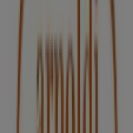
Pirma
Carretera Gdl - El Verde #2100 L 14, 15 y 42,
Guadalajara
56 m
7-eleven
Guadalajara Centro Calzada Independencia Norte
#4, Guadalajara
84 m
Abierto
Otros negocios de Restaurantes en