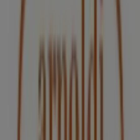
Pirma
Carretera Gdl - El Verde #2100 L 14, 15 y 42,
Guadalajara
56 m
7-eleven
Guadalajara Centro Calzada Independencia Norte
#4, Guadalajara
84 m
Abierto
Otros negocios de Restaurantes en