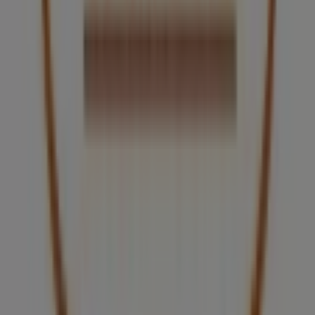
para tus compras en
Guadalajara
.
No pierdas la oportunidad de visitar la tienda de
Arnoldi
en
Av. Rafael Sanzio 150, Zona J, Loc. 1
para disfrutar
de una experiencia de compra completa. Te invitamos a
explorar las promociones que tenemos para ti este
agosto
y mantenerte informado de las mejores ofertas
de
Arnoldi
en
Guadalajara
. ¡Visítanos y empieza a
ahorrar hoy mismo!
Más información de Arnoldi
Ver otras tiendas de Arnoldi
en Guadalajara
Publicidad