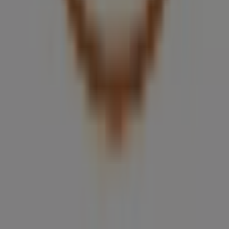
Tiendeo forma parte de Shopfully, la empresa
tecnológica que está reinventando las compras locales
en todo el mundo.
Tiendeo
¿Qué hacemos?
Soluciones para empresas
Noticias y prensa
Trabaja con nosotros
Contáctanos
Contacto comercial y de marketing
Tienda mal colocada en el mapa