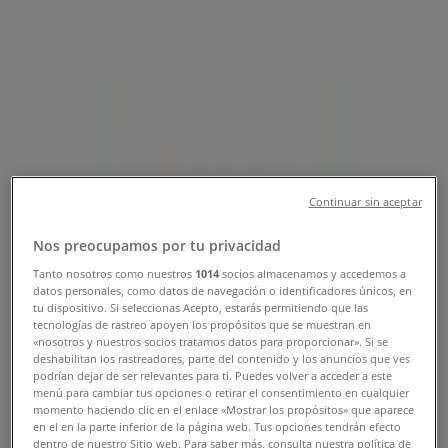
Sucursal Arnoldi | Av. Rafael Sanzio
150, Zona J, Loc. 1, Guadalajara -
Teléfonos, Horarios y Promociones
Tiendeo en Guadalajara
»
Ofertas de Restaurantes en Guadalajara
»
Arnoldi en Guadalajara
»
Continuar sin aceptar
Arnoldi | Av. Rafael Sanzio 150, Zona J, Loc. 1
Mapa
26297194
Nos preocupamos por tu privacidad
Mapa
26297194
Tanto nosotros como nuestros
1014
socios almacenamos y accedemos a
datos personales, como datos de navegación o identificadores únicos, en
Estamos a punto de publicar ofertas de Arnoldi
tu dispositivo. Si seleccionas Acepto, estarás permitiendo que las
tecnologías de rastreo apoyen los propósitos que se muestran en
«nosotros y nuestros socios tratamos datos para proporcionar». Si se
Publicidad
deshabilitan los rastreadores, parte del contenido y los anuncios que ves
podrían dejar de ser relevantes para ti. Puedes volver a acceder a este
menú para cambiar tus opciones o retirar el consentimiento en cualquier
momento haciendo clic en el enlace «Mostrar los propósitos» que aparece
en el en la parte inferior de la página web. Tus opciones tendrán efecto
dentro de nuestro Sitio web. Para saber más, consulta nuestra política de