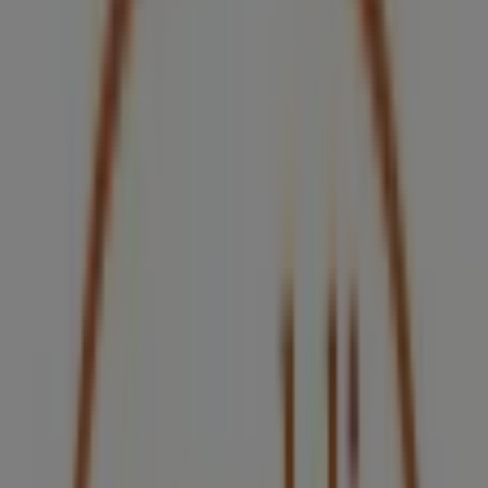
BBVA Bancomer
CALZ INDEPENDENCIA SUR NO 48, Guadalajara
39 m
Liz Minelli
Colon No. 63 PB., Guadalajara
43 m
Abierto