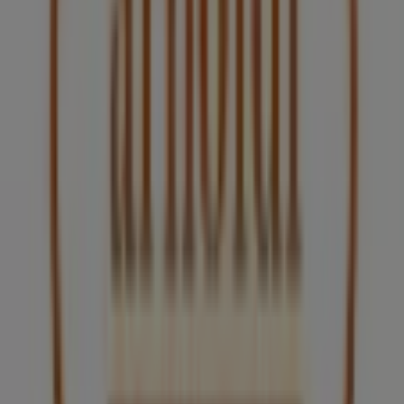
Guadalajara
Arnoldi
Bienvenido a la tienda de
Arnoldi
en Tiendeo, donde
podrás descubrir las mejores
ofertas
,
promociones
y
catálogos
de esta destacada marca del sector de
Restaurantes
. Nuestra tienda física está ubicada en
Av.
Rafael Sanzio 150, Zona J, Loc. 1
,
Guadalajara
, y en ella
encontrarás una amplia gama de productos de calidad
que te permitirán ahorrar durante todo el
agosto de
2026
.
En Tiendeo te ofrecemos toda la información actualizada
sobre
Arnoldi
, como los horarios de apertura, las
ofertas exclusivas y la ubicación exacta de la tienda en
Av. Rafael Sanzio 150, Zona J, Loc. 1
. Además, tendrás
acceso a los últimos catálogos de
Arnoldi
, donde podrás
descubrir las promociones más recientes y aprovechar
grandes descuentos en productos de
Restaurantes