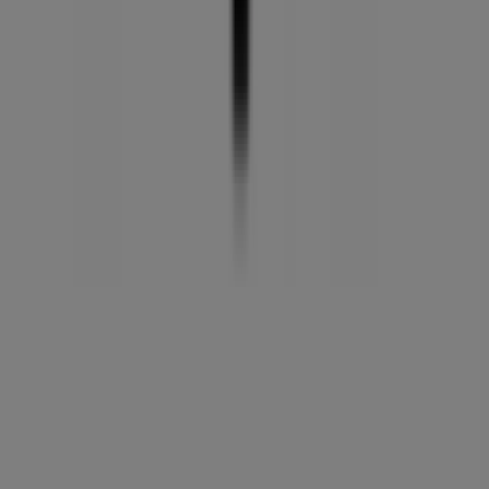
Tiendeo forma parte de Shopfully, la empresa
tecnológica que está reinventando las compras locales
en todo el mundo.
Tiendeo
¿Qué hacemos?
Soluciones para empresas
Noticias y prensa
Trabaja con nosotros