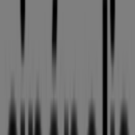
Guadalajara
34 m
Abierto
BBVA Bancomer
CALZ INDEPENDENCIA SUR NO 48, Guadalajara
39 m
Liz Minelli
Colon No. 63 PB., Guadalajara
43 m