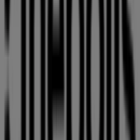
Abierto
Otros negocios de Ocio en
Guadalajara
Cinépolis
Bienvenido a la tienda de
Cinépolis
en Tiendeo, donde
podrás descubrir las mejores
ofertas
,
promociones
y
catálogos
de esta destacada marca del sector de
Ocio
.
Nuestra tienda física está ubicada en
Av. Arboledas No.
2500 Col. Bosques de La Victoria
,
Guadalajara
, y en ella
encontrarás una amplia gama de productos de calidad
que te permitirán ahorrar durante todo el
agosto de
2026
.
En Tiendeo te ofrecemos toda la información actualizada
sobre
Cinépolis
, como los horarios de apertura, las