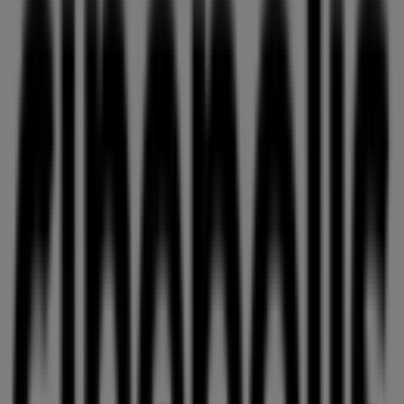
Abierto
Pirma
Carretera Gdl - El Verde #2100 L 14, 15 y 42,
Guadalajara
56 m
7-eleven
Guadalajara Centro Calzada Independencia Norte
#4, Guadalajara
84 m