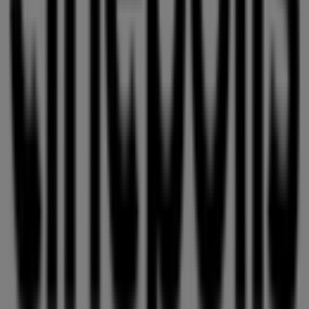
ofertas exclusivas y la ubicación exacta de la tienda en
Av. Arboledas No. 2500 Col. Bosques de La Victoria
.
Además, tendrás acceso a los últimos catálogos de
Cinépolis
, donde podrás descubrir las promociones más
recientes y aprovechar grandes descuentos en
productos de
Ocio
para tus compras en
Guadalajara
.
No pierdas la oportunidad de visitar la tienda de
Cinépolis
en
Av. Arboledas No. 2500 Col. Bosques de La
Victoria
para disfrutar de una experiencia de compra
completa. Te invitamos a explorar las promociones que
tenemos para ti este
agosto
y mantenerte informado de
las mejores ofertas de
Cinépolis
en
Guadalajara
.
¡Visítanos y empieza a ahorrar hoy mismo!
Más información de Cinépolis
Ver otras tiendas de
Cinépolis en Guadalajara
Publicidad