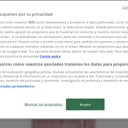
Con
»
cupamos por tu privacidad
ros como nuestros
1012
socios almacenamos y accedemos a datos personales, como d
 identificadores únicos, en tu dispositivo. Si seleccionas Acepto, estarás permitiendo 
46
de rastreo apoyen los propósitos que se muestran en «nosotros y nuestros socios trat
ionar». Si se deshabilitan los rastreadores, parte del contenido y los anuncios que ves
antes para ti. Puedes volver a acceder a este menú para cambiar tus opciones o retirar e
to en cualquier momento haciendo clic en el enlace «Mostrar los propósitos» que apar
or de la página web. Tus opciones tendrán efecto dentro de nuestro Sitio web. Para sab
stra política de privacidad.
Cookie policy
sotros como nuestros asociados tratamos los datos para proporc
s de localización geográfica precisa. Analizar activamente las características del disposit
ón. Almacenar la información en un dispositivo y/o acceder a ella. Publicidad y conteni
os, medición de publicidad y contenido, investigación de audiencia y desarrollo de ser
ociados (proveedores)
Mostrar los propósitos
Acepto