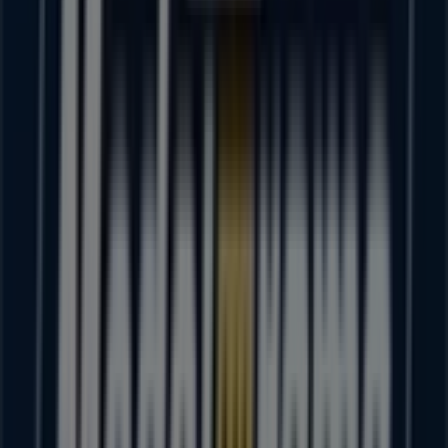
67 m
Pakar
Calle 16 de septiembre, no.116-b, primera sección,
Oaxaca de Juárez
77 m
Cerrado
Modelorama
DESEPTIEMBRESNSEGUNDASECC SN, Heróica
Ciudad de Juchitán de Zaragoza
104 m