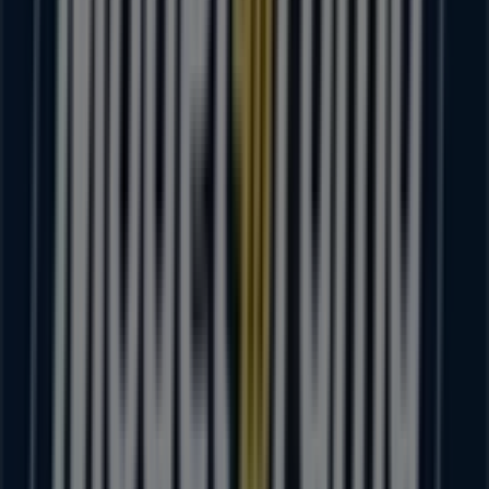
sobre
Modelorama
, como los horarios de apertura, las
ofertas exclusivas y la ubicación exacta de la tienda en
16
DESEPTIEMBRE2ASECCION SN
. Además, tendrás acceso
a los últimos catálogos de
Modelorama
, donde podrás
descubrir las promociones más recientes y aprovechar
grandes descuentos en productos de
Supermercados
para tus compras en
Heróica Ciudad de Juchitán de
Zaragoza
.
No pierdas la oportunidad de visitar la tienda de
Modelorama
en
16 DESEPTIEMBRE2ASECCION SN
para
disfrutar de una experiencia de compra completa. Te
invitamos a explorar las promociones que tenemos para
ti este
agosto
y mantenerte informado de las mejores
ofertas de
Modelorama
en
Heróica Ciudad de Juchitán
de Zaragoza
. ¡Visítanos y empieza a ahorrar hoy mismo!
Más información de Modelorama
Ver otras tiendas de
Modelorama en Heróica Ciudad de Juchitán de Zaragoza
Publicidad