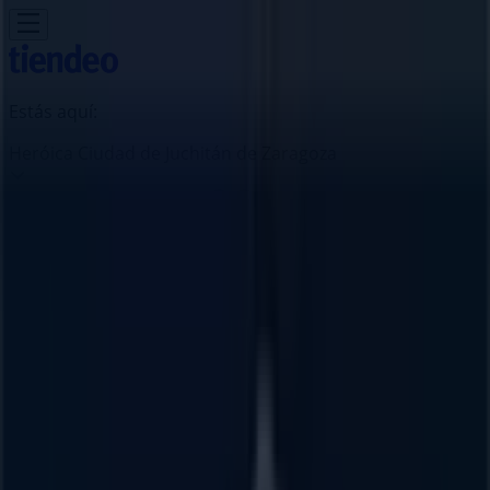
Estás aquí:
Heróica Ciudad de Juchitán de Zaragoza
Destacados
Supermercados
Tiendas
Departamentales
Ropa, Zapatos y Accesorios
El Regreso A
Clases
Hogar
Farmacias y
Salud
Electrónica
Ferreterías
Salud y
Belleza
Restaurantes
Autos
Bancos y
Servicios
Deporte
Librerías y Papelerías
Ocio
Niños
Viajes y
Entretenimiento
Ópticas
Publicidad