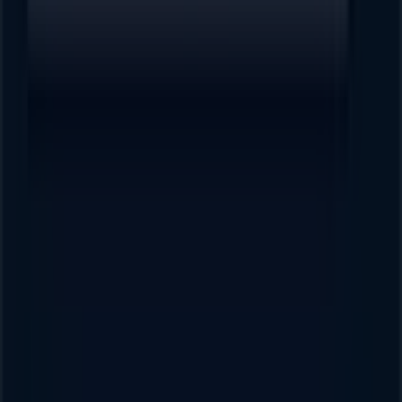
Contáctanos
Contacto comercial y de marketing
Tienda mal colocada en el mapa
Notificar un folleto
¿Encontraste un problema en la web o en la
aplicación?
Índices
Marcas
Marcas locales
Negocios
Negocios cercanos
Productos
Productos locales