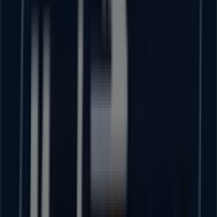
CALLE 5 DE SEPTIEMBRE SEGUNDA SECCION
JUCHITAN, Heróica Ciudad de Juchitán de Zaragoza
17 m
Banamex
AV. 5 DE SEPTIEMBRE, Heróica Ciudad de Juchitán
de Zaragoza
37 m
Modelorama
16 DESEPTIEMBRE2ASECCION SN, Heróica Ciudad
de Juchitán de Zaragoza