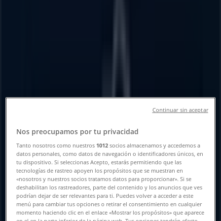
Tienda Modelorama | 16
DESEPTIEMBRE2ASECCION SN,
Heróica Ciudad de Juchitán de
Zaragoza - Horarios, Teléfonos y
Ofertas
Tiendeo en Heróica Ciudad de Juchitán de
Zaragoza
»
Continuar sin aceptar
Ofertas de Supermercados en Heróica Ciudad de
Juchitán de Zaragoza
»
Nos preocupamos por tu privacidad
Modelorama en Heróica Ciudad de Juchitán de
Tanto nosotros como nuestros
1012
socios almacenamos y accedemos a
Zaragoza
»
datos personales, como datos de navegación o identificadores únicos, en
tu dispositivo. Si seleccionas Acepto, estarás permitiendo que las
Modelorama | 16 DESEPTIEMBRE2ASECCION SN
tecnologías de rastreo apoyen los propósitos que se muestran en
«nosotros y nuestros socios tratamos datos para proporcionar». Si se
Mapa
deshabilitan los rastreadores, parte del contenido y los anuncios que ves
podrían dejar de ser relevantes para ti. Puedes volver a acceder a este
Mapa
menú para cambiar tus opciones o retirar el consentimiento en cualquier
momento haciendo clic en el enlace «Mostrar los propósitos» que aparece
Estamos a punto de publicar ofertas de Modelorama
en el en la parte inferior de la página web. Tus opciones tendrán efecto