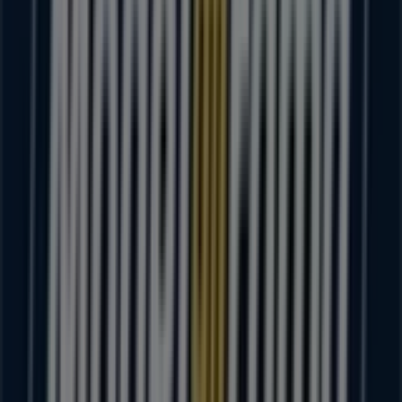
Otros negocios de Supermercados
en Heróica Ciudad de Juchitán de
Zaragoza
Modelorama
Bienvenido a la tienda de
Modelorama
en Tiendeo,
donde podrás descubrir las mejores
ofertas
,
promociones
y
catálogos
de esta destacada marca del
sector de
Supermercados
. Nuestra tienda física está
ubicada en
16 DESEPTIEMBRE2ASECCION SN
,
Heróica
Ciudad de Juchitán de Zaragoza
, y en ella encontrarás
una amplia gama de productos de calidad que te
permitirán ahorrar durante todo el
agosto de 2026
.
En Tiendeo te ofrecemos toda la información actualizada