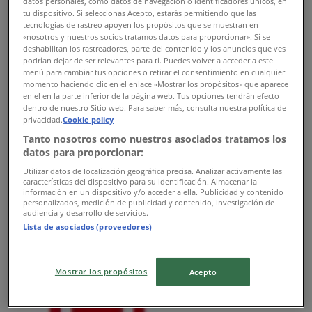
datos personales, como datos de navegación o identificadores únicos, en
Martes
tu dispositivo. Si seleccionas Acepto, estarás permitiendo que las
08:00 - 10:00
tecnologías de rastreo apoyen los propósitos que se muestran en
Miércoles
«nosotros y nuestros socios tratamos datos para proporcionar». Si se
deshabilitan los rastreadores, parte del contenido y los anuncios que ves
08:00 - 10:00
podrían dejar de ser relevantes para ti. Puedes volver a acceder a este
Jueves
menú para cambiar tus opciones o retirar el consentimiento en cualquier
08:00 - 10:00
momento haciendo clic en el enlace «Mostrar los propósitos» que aparece
en el en la parte inferior de la página web. Tus opciones tendrán efecto
Viernes
dentro de nuestro Sitio web. Para saber más, consulta nuestra política de
08:00 - 10:00
privacidad.
Cookie policy
Sábado
Tanto nosotros como nuestros asociados tratamos los
08:00 - 10:00
datos para proporcionar:
Mapa
Utilizar datos de localización geográfica precisa. Analizar activamente las
características del dispositivo para su identificación. Almacenar la
información en un dispositivo y/o acceder a ella. Publicidad y contenido
Cerrado
personalizados, medición de publicidad y contenido, investigación de
audiencia y desarrollo de servicios.
Lista de asociados (proveedores)
Domingo
08:00 - 10:00
Mostrar los propósitos
Acepto
Lunes
08:00 - 10:00
Martes