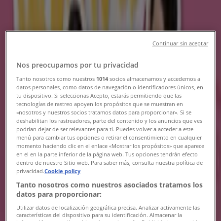
Miércoles
07:00 - 22:00
07:00 - 22:00
Jueves
07:00 - 22:00
07:00 - 22:00
Continuar sin aceptar
Viernes
07:00 - 22:00
07:00 - 22:00
Nos preocupamos por tu privacidad
Sábado
Tanto nosotros como nuestros
1014
socios almacenamos y accedemos a
07:00 - 22:00
07:00 - 22:00
datos personales, como datos de navegación o identificadores únicos, en
tu dispositivo. Si seleccionas Acepto, estarás permitiendo que las
Mapa
4626254292
tecnologías de rastreo apoyen los propósitos que se muestran en
«nosotros y nuestros socios tratamos datos para proporcionar». Si se
deshabilitan los rastreadores, parte del contenido y los anuncios que ves
Cerrado
podrían dejar de ser relevantes para ti. Puedes volver a acceder a este
menú para cambiar tus opciones o retirar el consentimiento en cualquier
momento haciendo clic en el enlace «Mostrar los propósitos» que aparece
en el en la parte inferior de la página web. Tus opciones tendrán efecto
Domingo
dentro de nuestro Sitio web. Para saber más, consulta nuestra política de
07:00 - 22:00
07:00 - 22:00
privacidad.
Cookie policy
Lunes
Tanto nosotros como nuestros asociados tratamos los
07:00 - 22:00
07:00 - 22:00
datos para proporcionar:
Martes
Utilizar datos de localización geográfica precisa. Analizar activamente las
07:00 - 22:00
07:00 - 22:00
características del dispositivo para su identificación. Almacenar la