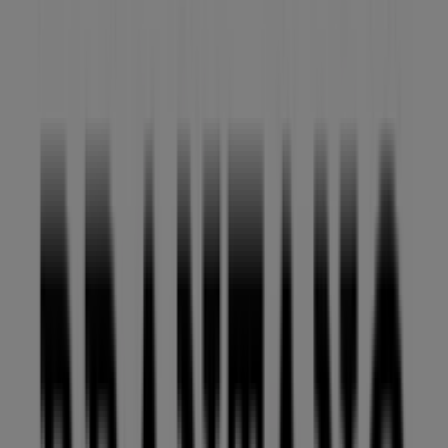
Las tiendas más cercanas
Sayer
AV. VILLAS DEL MESON # 42-B JURIQUILLA,
Querétaro
227 m
Comex
Av. Villas del Meson 222, Santiago de Querétaro