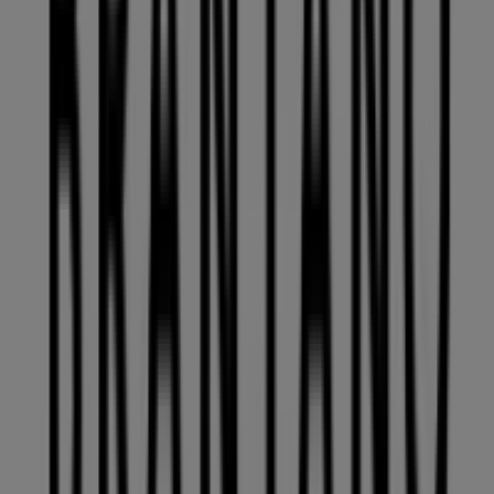
El Asturiano
Mesón de Juriquilla 103, Juriquilla
348 m
Otros negocios de Ropa, Zapatos y
Accesorios en Juriquilla
Brantano
Bienvenido a la tienda de
Brantano
en Tiendeo, donde
podrás descubrir las mejores
ofertas
,
promociones
y
catálogos
de esta destacada marca del sector de
Ropa,
Zapatos y Accesorios
. Nuestra tienda física está ubicada