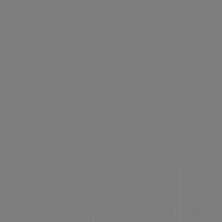
Miércoles
11:00 - 21:00
Jueves
11:00 - 21:00
Viernes
11:00 - 21:00
Sábado
11:00 - 21:00
Mapa
Estamos a punto de publicar ofertas de Brantano
Publicidad