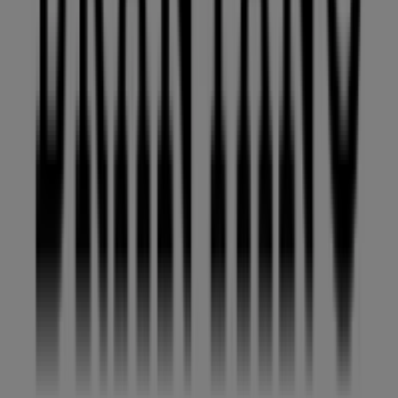
en
Av. 5 de febrero
,
Juriquilla
, y en ella encontrarás una
amplia gama de productos de calidad que te permitirán
ahorrar durante todo el
agosto de 2026
.
En Tiendeo te ofrecemos toda la información actualizada
sobre
Brantano
, como los horarios de apertura, las
ofertas exclusivas y la ubicación exacta de la tienda en
Av. 5 de febrero
. Además, tendrás acceso a los últimos
catálogos de
Brantano
, donde podrás descubrir las
promociones más recientes y aprovechar grandes
descuentos en productos de
Ropa, Zapatos y
Accesorios
para tus compras en
Juriquilla
.
No pierdas la oportunidad de visitar la tienda de
Brantano
en
Av. 5 de febrero
para disfrutar de una
experiencia de compra completa. Te invitamos a
explorar las promociones que tenemos para ti este
agosto
y mantenerte informado de las mejores ofertas
de
Brantano
en
Juriquilla
. ¡Visítanos y empieza a
ahorrar hoy mismo!