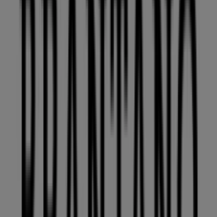
268 m
Circle K
BLVD. VILLAS DEL MESON 54, Santiago de Querétaro
282 m
Farmacias Similares
Villas del Meson, 18, Santiago de Querétaro
320 m
Cerrado