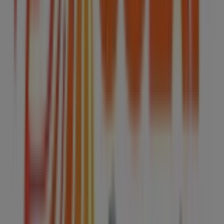
Otros negocios de Hogar en Los
Reyes Acaquilpan
Colap
Bienvenido a la tienda de
Colap
en Tiendeo, donde
podrás descubrir las mejores
ofertas
,
promociones
y
catálogos
de esta destacada marca del sector de
Hogar
.
Nuestra tienda física está ubicada en
CARR.FED. MEX-
PUEBLA KM 19.450 ZONA 1 MANZ. 4 LOTE 1 B LOCAL 5
,
Los Reyes Acaquilpan
, y en ella encontrarás una amplia
gama de productos de calidad que te permitirán ahorrar
durante todo el
agosto de 2026
.
En Tiendeo te ofrecemos toda la información actualizada
sobre
Colap
, como los horarios de apertura, las ofertas
exclusivas y la ubicación exacta de la tienda en
CARR.FED. MEX-PUEBLA KM 19.450 ZONA 1 MANZ. 4