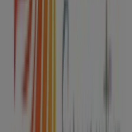
LOTE 1 B LOCAL 5
. Además, tendrás acceso a los
últimos catálogos de
Colap
, donde podrás descubrir las
promociones más recientes y aprovechar grandes
descuentos en productos de
Hogar
para tus compras en
Los Reyes Acaquilpan
.
No pierdas la oportunidad de visitar la tienda de
Colap
en
CARR.FED. MEX-PUEBLA KM 19.450 ZONA 1 MANZ. 4
LOTE 1 B LOCAL 5
para disfrutar de una experiencia de
compra completa. Te invitamos a explorar las
promociones que tenemos para ti este
agosto
y
mantenerte informado de las mejores ofertas de
Colap
en
Los Reyes Acaquilpan
. ¡Visítanos y empieza a ahorrar
hoy mismo!
Más información de Colap
Ver otras tiendas de Colap en
Los Reyes Acaquilpan
Publicidad