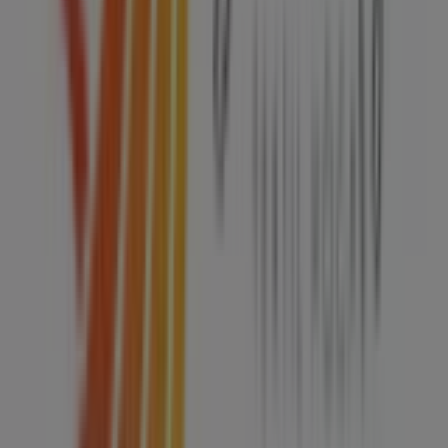
Tiendeo forma parte de Shopfully, la empresa
tecnológica que está reinventando las compras locales
en todo el mundo.
Tiendeo
¿Qué hacemos?
Soluciones para empresas
Noticias y prensa
Trabaja con nosotros
Contáctanos