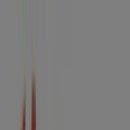
Estás aquí:
Los Reyes Acaquilpan
Destacados
Supermercados
Tiendas
Departamentales
Ropa, Zapatos y Accesorios
El Regreso A
Clases
Hogar
Farmacias y
Salud
Electrónica
Ferreterías
Salud y
Belleza
Restaurantes
Autos
Bancos y
Servicios
Deporte
Librerías y Papelerías
Ocio
Niños
Viajes y
Entretenimiento
Ópticas
Publicidad