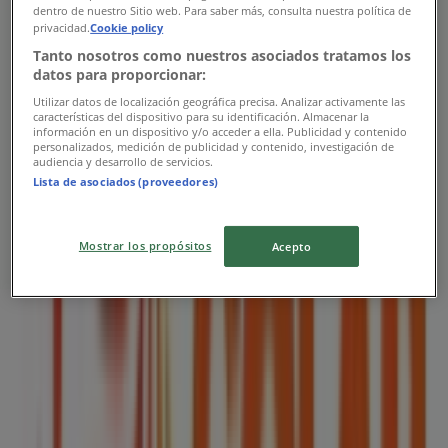
dentro de nuestro Sitio web. Para saber más, consulta nuestra política de
privacidad.
Cookie policy
Tanto nosotros como nuestros asociados tratamos los
datos para proporcionar:
Utilizar datos de localización geográfica precisa. Analizar activamente las
características del dispositivo para su identificación. Almacenar la
información en un dispositivo y/o acceder a ella. Publicidad y contenido
Colap
personalizados, medición de publicidad y contenido, investigación de
audiencia y desarrollo de servicios.
Catálogo 2026
Lista de asociados (proveedores)
Vence el 31/12
Mostrar los propósitos
Acepto
Las tiendas más cercanas
Bodegas Alianza
av. simón bolivar no. 2, local 2, col. los reyes
acaquilpan, municipio , estado de méxico, La Paz