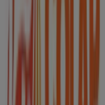
98 m
Abierto
Tiendas Neto
Calle 5, Mz 37 Lt 29, Col. Valle de los Reyes Primera
Sección, La Paz
112 m
Tiendas Neto
Callejón Porfirio Díaz #16, Col. Los Reyes Paz, C. P.
56400, Municipio La Paz, Estado de México, La Paz
182 m