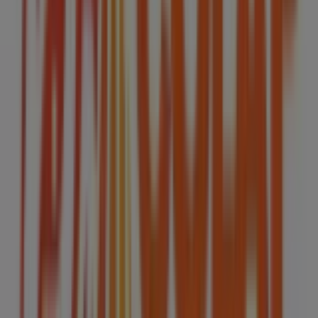
Comex
Calle 9, 14, Los Reyes Acaquilpan
246 m
HSBC
Av. Texcoco S/N esq. Calle 11 Col. Valle de Los
Reyes, Los Reyes Acaquilpan
273 m
Abierto