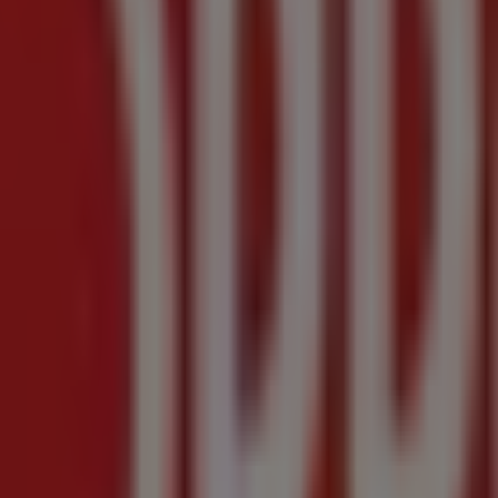
ajimalpa , CDMX , C.P. 05200, Ciudad de México
ueducto de Guadalupe, Ciudad de México