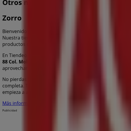
Otros negocios de Supermercados en
Zorro
Bienvenido a la tienda de
Zorro
en Tiendeo, donde podrás 
Nuestra tienda física está ubicada en
Alta Tensión 88 Col
productos de calidad que te permitirán ahorrar durante t
En Tiendeo te ofrecemos toda la información actualizada
88 Col. Molino de Rosas Alvaro Obregón, México D.F.
. A
aprovechar grandes descuentos en productos de
Superm
No pierdas la oportunidad de visitar la tienda de
Zorro
en
completa. Te invitamos a explorar las promociones que t
empieza a ahorrar hoy mismo!
Más información de Zorro
Ver otras tiendas de Zorro en C
Publicidad