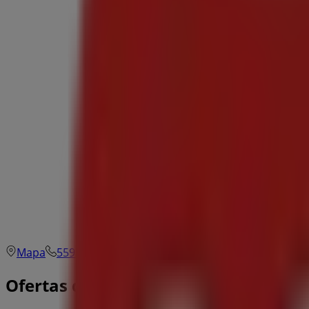
Mapa
55937542
Zorro Alta Tension
Ofertas de Zorro en Ciudad de Méxic