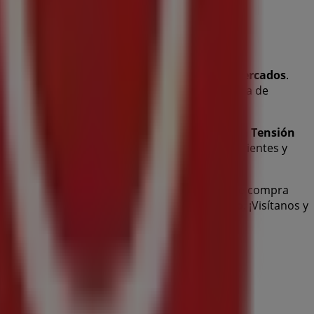
e esta destacada marca del sector de
Supermercados
.
 México
, y en ella encontrarás una amplia gama de
usivas y la ubicación exacta de la tienda en
Alta Tensión
nde podrás descubrir las promociones más recientes y
xico D.F.
para disfrutar de una experiencia de compra
mejores ofertas de
Zorro
en
Ciudad de México
. ¡Visítanos y