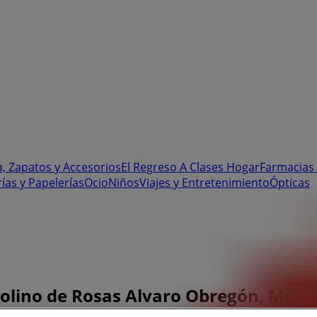
, Zapatos y Accesorios
El Regreso A Clases
Hogar
Farmacias 
rías y Papelerías
Ocio
Niños
Viajes y Entretenimiento
Ópticas
Molino de Rosas Alvaro Obregón, México