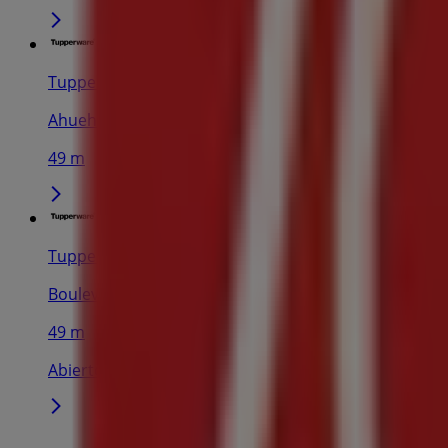
Tupperware
Ahuehuetes 100 INT 209 , San Jose de los Cedros , Cu
49 m
Tupperware
Boulevard del Temoluco No. 346 Col. Residencial Ac
49 m
Abierto