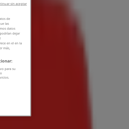
tinuar sin aceptar
atos de
que las
amos datos
 podrían dejar
l
ece en el en la
er más,
ionar:
ivo para su
do
vicios.