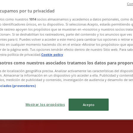
Con
cupamos por tu privacidad
ros como nuestros
1014
socios almacenamos y accedemos a datos personales, como d
 identificadores únicos, en tu dispositivo. Si seleccionas Acepto, estarás permitiendo 
de rastreo apoyen los propósitos que se muestran en «nosotros y nuestros socios trat
ionar». Si se deshabilitan los rastreadores, parte del contenido y los anuncios que ves
Obregón, México D.F.
antes para ti. Puedes volver a acceder a este menú para cambiar tus opciones o retirar e
to en cualquier momento haciendo clic en el enlace «Mostrar los propósitos» que apar
or de la página web. Tus opciones tendrán efecto dentro de nuestro Sitio web. Para sab
stra política de privacidad.
Cookie policy
sotros como nuestros asociados tratamos los datos para proporc
s de localización geográfica precisa. Analizar activamente las características del disposit
ón. Almacenar la información en un dispositivo y/o acceder a ella. Publicidad y conteni
os, medición de publicidad y contenido, investigación de audiencia y desarrollo de ser
ociados (proveedores)
Mostrar los propósitos
Acepto