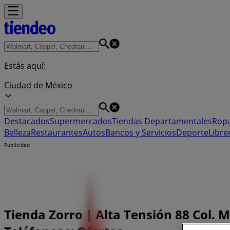
Estás aquí:
Ciudad de México
Destacados
Supermercados
Tiendas Departamentales
Ropa
Belleza
Restaurantes
Autos
Bancos y Servicios
Deporte
Libre
Publicidad
Tienda Zorro | Alta Tensión 88 Col. 