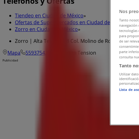
Teléfonos y Ofertas
Nos preo
Tiendeo en Ciudad de México
»
Tanto nosot
Ofertas de Supermercados en Ciudad de México
»
navegación o
Zorro en Ciudad de México
»
tecnologías 
para proporc
Zorro | Alta Tensión 88 Col. Molino de Rosas Alvaro 
de ser relev
consentimien
Mapa
55937542
Zorro Alta Tension
parte inferi
consulta nue
Publicidad
Tanto no
Utilizar dato
identificaci
personalizad
Lista de as