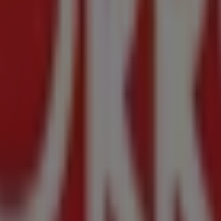
 Ciudad de México
descubrir las mejores
ofertas
,
promociones
y
catálogos
d
. Molino de Rosas Alvaro Obregón, México D.F.
,
Ciudad de
odo el
agosto de 2026
.
 sobre
Zorro
, como los horarios de apertura, las ofertas excl
demás, tendrás acceso a los últimos catálogos de
Zorro
, do
ercados
para tus compras en
Ciudad de México
.
Alta Tensión 88 Col. Molino de Rosas Alvaro Obregón, Mé
enemos para ti este
agosto
y mantenerte informado de las 
iudad de México