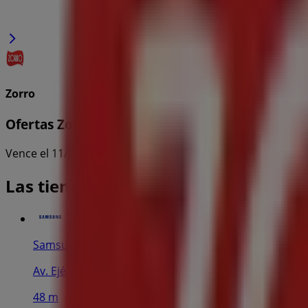
Zorro
Ofertas Zorro
Vence el 11/8
Las tiendas más cercanas
Samsung
Av. Ejército Nacional No. 980, locales 250 al 252, Col
48 m