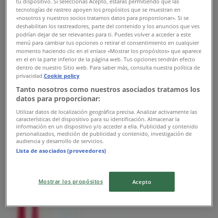
tu dispositivo. Si seleccionas Acepto, estarás permitiendo que las
Miércoles
tecnologías de rastreo apoyen los propósitos que se muestran en
«nosotros y nuestros socios tratamos datos para proporcionar». Si se
08:00 - 21:00
deshabilitan los rastreadores, parte del contenido y los anuncios que ves
Jueves
podrían dejar de ser relevantes para ti. Puedes volver a acceder a este
08:00 - 21:00
menú para cambiar tus opciones o retirar el consentimiento en cualquier
momento haciendo clic en el enlace «Mostrar los propósitos» que aparece
Viernes
en el en la parte inferior de la página web. Tus opciones tendrán efecto
08:00 - 21:00
dentro de nuestro Sitio web. Para saber más, consulta nuestra política de
Sábado
privacidad.
Cookie policy
08:00 - 21:00
Tanto nosotros como nuestros asociados tratamos los
datos para proporcionar:
Mapa
01 488 882 08 30
Utilizar datos de localización geográfica precisa. Analizar activamente las
características del dispositivo para su identificación. Almacenar la
Cerrado
información en un dispositivo y/o acceder a ella. Publicidad y contenido
personalizados, medición de publicidad y contenido, investigación de
audiencia y desarrollo de servicios.
Lista de asociados (proveedores)
Domingo
08:00 - 21:00
Lunes
Mostrar los propósitos
Acepto
08:00 - 21:00
Martes
08:00 - 21:00