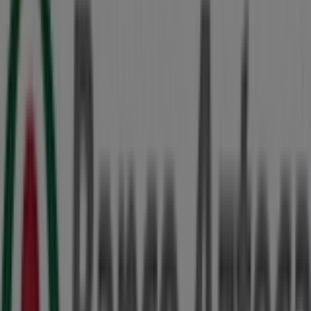
Coppel
Calle 58 #490 Col. Centro. Entre 59 y 61, Mérida
52 m
Cerrado
Otros negocios de Bancos y
Servicios en Mérida
Banco Azteca
Bienvenido a la tienda de
Banco Azteca
en Tiendeo,
donde podrás descubrir las mejores
ofertas
,
promociones
y
catálogos
de esta destacada marca del
sector de
Bancos y Servicios
. Nuestra tienda física está