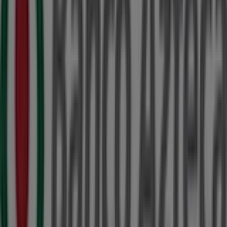
ubicada en
Calle 60 x 59 y 61 499
,
Mérida
, y en ella
encontrarás una amplia gama de productos de calidad
que te permitirán ahorrar durante todo el
agosto de
2026
.
En Tiendeo te ofrecemos toda la información actualizada
sobre
Banco Azteca
, como los horarios de apertura, las
ofertas exclusivas y la ubicación exacta de la tienda en
Calle 60 x 59 y 61 499
. Además, tendrás acceso a los
últimos catálogos de
Banco Azteca
, donde podrás
descubrir las promociones más recientes y aprovechar
grandes descuentos en productos de
Bancos y Servicios
para tus compras en
Mérida
.
No pierdas la oportunidad de visitar la tienda de
Banco
Azteca
en
Calle 60 x 59 y 61 499
para disfrutar de una
experiencia de compra completa. Te invitamos a
explorar las promociones que tenemos para ti este
agosto
y mantenerte informado de las mejores ofertas
de
Banco Azteca
en
Mérida
. ¡Visítanos y empieza a
ahorrar hoy mismo!