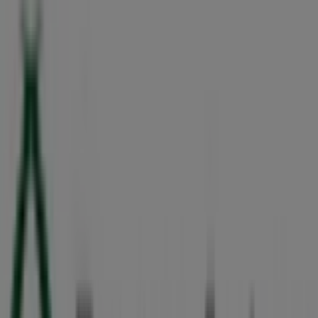
Calle 58 497, Mérida
42 m
Devlyn
Calle 58 # 498 Por 59 Y 61 Col. Centro, Mérida
42 m
Bancoppel
Calle 58, 490, Mérida
44 m