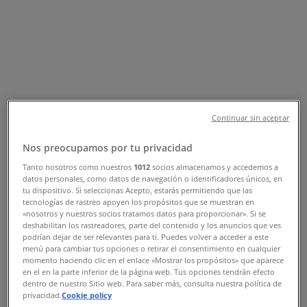
Sucursal Banco Azteca | Calle 60 x
59 y 61 499, Mérida - Teléfonos,
Horarios y Promociones
Tiendeo en Mérida
»
Ofertas de Bancos y Servicios en Mérida
»
Banco Azteca en Mérida
»
Continuar sin aceptar
Banco Azteca | Calle 60 x 59 y 61 499
Nos preocupamos por tu privacidad
Mapa
Tanto nosotros como nuestros
1012
socios almacenamos y accedemos a
datos personales, como datos de navegación o identificadores únicos, en
Mapa
tu dispositivo. Si seleccionas Acepto, estarás permitiendo que las
tecnologías de rastreo apoyen los propósitos que se muestran en
Ofertas de Banco Azteca en Mérida
«nosotros y nuestros socios tratamos datos para proporcionar». Si se
deshabilitan los rastreadores, parte del contenido y los anuncios que ves
podrían dejar de ser relevantes para ti. Puedes volver a acceder a este
menú para cambiar tus opciones o retirar el consentimiento en cualquier
momento haciendo clic en el enlace «Mostrar los propósitos» que aparece
en el en la parte inferior de la página web. Tus opciones tendrán efecto
dentro de nuestro Sitio web. Para saber más, consulta nuestra política de
privacidad.
Cookie policy