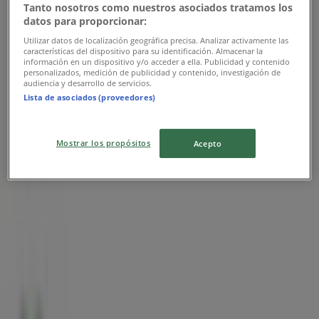
Tanto nosotros como nuestros asociados tratamos los
Banco Azteca
datos para proporcionar:
Utilizar datos de localización geográfica precisa. Analizar activamente las
Promo
características del dispositivo para su identificación. Almacenar la
información en un dispositivo y/o acceder a ella. Publicidad y contenido
Vence el 31/12
personalizados, medición de publicidad y contenido, investigación de
audiencia y desarrollo de servicios.
Lista de asociados (proveedores)
Las tiendas más cercanas
Mostrar los propósitos
Acepto
Citizen
Calle 58 #490 Entre 59 Y 61, Mérida
41 m
Master