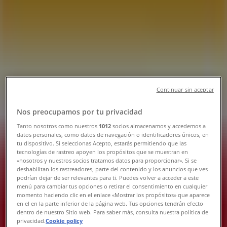
Tienda OXXO | Adolfo Lopez Mateos
S/N, Mexicali - Teléfonos, Horarios y
Promociones
Tiendeo en Mexicali
»
Ofertas de Supermercados en Mexicali
»
OXXO en Mexicali
»
Continuar sin aceptar
OXXO | Adolfo Lopez Mateos S/N
Nos preocupamos por tu privacidad
Mapa
Tanto nosotros como nuestros
1012
socios almacenamos y accedemos a
datos personales, como datos de navegación o identificadores únicos, en
Mapa
tu dispositivo. Si seleccionas Acepto, estarás permitiendo que las
tecnologías de rastreo apoyen los propósitos que se muestran en
Ofertas de OXXO en Mexicali
«nosotros y nuestros socios tratamos datos para proporcionar». Si se
deshabilitan los rastreadores, parte del contenido y los anuncios que ves
podrían dejar de ser relevantes para ti. Puedes volver a acceder a este
menú para cambiar tus opciones o retirar el consentimiento en cualquier
momento haciendo clic en el enlace «Mostrar los propósitos» que aparece
en el en la parte inferior de la página web. Tus opciones tendrán efecto
dentro de nuestro Sitio web. Para saber más, consulta nuestra política de
privacidad.
Cookie policy