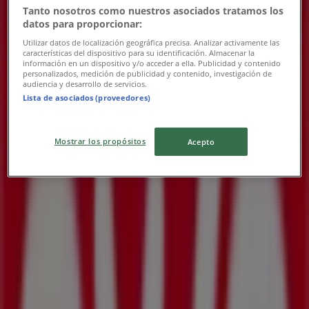
Tanto nosotros como nuestros asociados tratamos los
OXXO
datos para proporcionar:
Nuestras mejores gangas
Utilizar datos de localización geográfica precisa. Analizar activamente las
características del dispositivo para su identificación. Almacenar la
información en un dispositivo y/o acceder a ella. Publicidad y contenido
Vence el 31/12
personalizados, medición de publicidad y contenido, investigación de
audiencia y desarrollo de servicios.
Lista de asociados (proveedores)
Las tiendas más cercanas
Mostrar los propósitos
Acepto
BBVA Bancomer
AV LERDO DE TEJADA NO 1475, Mexicali
94 m
OXXO