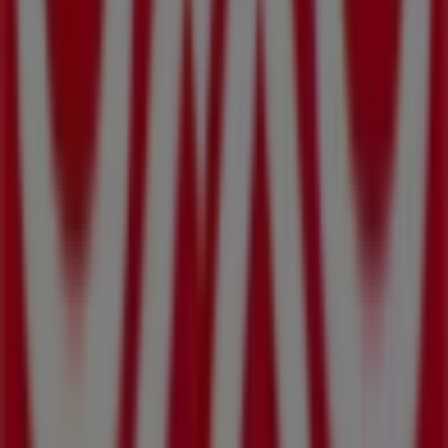
mismo!
Más información de OXXO
Ver otras tiendas de OXXO en
Mexicali
Publicidad