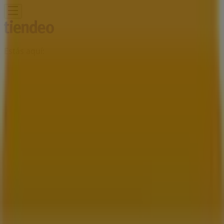
Estás aquí:
Mexicali
Destacados
Supermercados
Tiendas
Departamentales
Ropa, Zapatos y Accesorios
El Regreso A
Clases
Hogar
Farmacias y
Salud
Electrónica
Ferreterías
Salud y
Belleza
Restaurantes
Autos
Bancos y
Servicios
Deporte
Librerías y Papelerías
Ocio
Niños
Viajes y
Entretenimiento
Ópticas
Publicidad