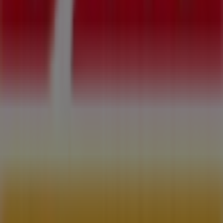
¿Qué hacemos?
Soluciones para empresas
Noticias y prensa
Trabaja con nosotros
Contáctanos
Contacto comercial y de marketing
Tienda mal colocada en el mapa
Notificar un folleto
¿Encontraste un problema en la web o en la
aplicación?
Índices