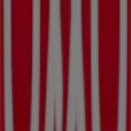
Supermercados
. Nuestra tienda física está ubicada en
Adolfo Lopez Mateos S/N
,
Mexicali
, y en ella
encontrarás una amplia gama de productos de calidad
que te permitirán ahorrar durante todo el
agosto de
2026
.
En Tiendeo te ofrecemos toda la información actualizada
sobre
OXXO
, como los horarios de apertura, las ofertas
exclusivas y la ubicación exacta de la tienda en
Adolfo
Lopez Mateos S/N
. Además, tendrás acceso a los
últimos catálogos de
OXXO
, donde podrás descubrir las
promociones más recientes y aprovechar grandes
descuentos en productos de
Supermercados
para tus
compras en
Mexicali
.
No pierdas la oportunidad de visitar la tienda de
OXXO
en
Adolfo Lopez Mateos S/N
para disfrutar de una
experiencia de compra completa. Te invitamos a
explorar las promociones que tenemos para ti este
agosto
y mantenerte informado de las mejores ofertas
de
OXXO
en
Mexicali
. ¡Visítanos y empieza a ahorrar hoy