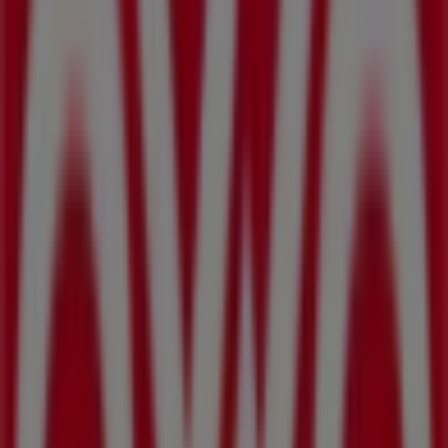
Av. Lerdo De Tejada1475, Mexicali
105 m
7-eleven
Segunda Seccion Av Sebastian Lerdo De Tejada
#1481, Mexicali
155 m
Abierto
BBVA Bancomer
C G NO 350, Mexicali