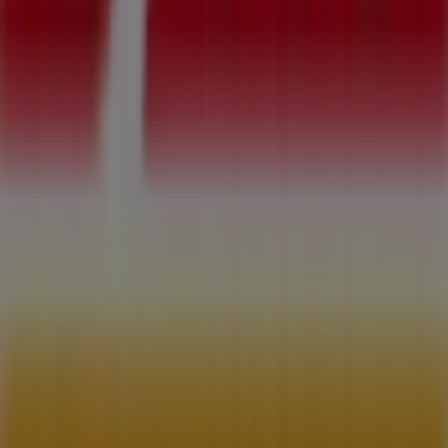
¿Qué hacemos?
Soluciones para empresas
Noticias y prensa
Trabaja con nosotros
Contáctanos
Contacto comercial y de marketing
Tienda mal colocada en el mapa
Notificar un folleto
¿Encontraste un problema en la web o en la
aplicación?
Índices
Marcas