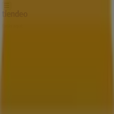
Estás aquí:
Mexicali
Destacados
Supermercados
Tiendas
Departamentales
Ropa, Zapatos y Accesorios
El Regreso A
Clases
Hogar
Farmacias y
Salud
Electrónica
Ferreterías
Salud y
Belleza
Restaurantes
Autos
Bancos y
Servicios
Deporte
Librerías y Papelerías
Ocio
Niños
Viajes y
Entretenimiento
Ópticas
Publicidad