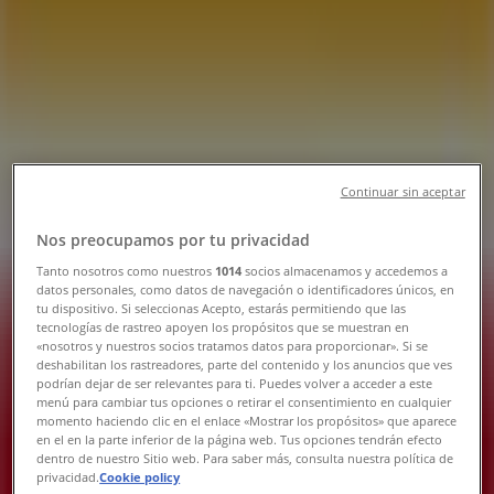
Tienda OXXO | Jose Maria Larroque
666, Mexicali - Teléfonos, Horarios y
Promociones
Tiendeo en Mexicali
»
Ofertas de Supermercados en Mexicali
»
OXXO en Mexicali
»
Continuar sin aceptar
OXXO | Jose Maria Larroque 666
Nos preocupamos por tu privacidad
Mapa
Tanto nosotros como nuestros
1014
socios almacenamos y accedemos a
datos personales, como datos de navegación o identificadores únicos, en
Mapa
tu dispositivo. Si seleccionas Acepto, estarás permitiendo que las
tecnologías de rastreo apoyen los propósitos que se muestran en
Ofertas de OXXO en Mexicali
«nosotros y nuestros socios tratamos datos para proporcionar». Si se
deshabilitan los rastreadores, parte del contenido y los anuncios que ves
podrían dejar de ser relevantes para ti. Puedes volver a acceder a este
menú para cambiar tus opciones o retirar el consentimiento en cualquier
momento haciendo clic en el enlace «Mostrar los propósitos» que aparece
en el en la parte inferior de la página web. Tus opciones tendrán efecto
dentro de nuestro Sitio web. Para saber más, consulta nuestra política de
privacidad.
Cookie policy