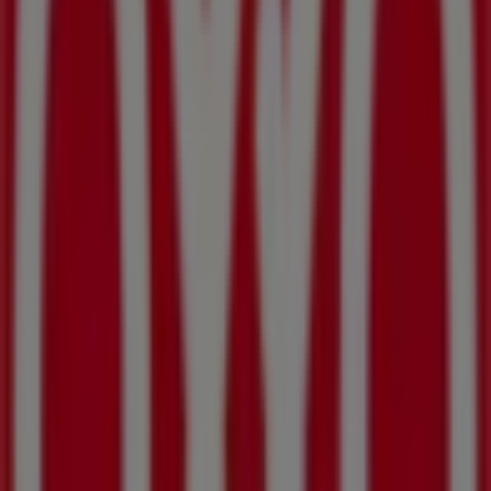
177 m
BBVA Bancomer
SEBASTIAN LERDO TEJADA NO 1481, Mexicali
179 m
Otros negocios de Supermercados
en Mexicali
OXXO
Bienvenido a la tienda de
OXXO
en Tiendeo, donde
podrás descubrir las mejores
ofertas
,
promociones
y
catálogos
de esta destacada marca del sector de