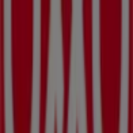
Supermercados
. Nuestra tienda física está ubicada en
Jose Maria Larroque 666
,
Mexicali
, y en ella encontrarás
una amplia gama de productos de calidad que te
permitirán ahorrar durante todo el
agosto de 2026
.
En Tiendeo te ofrecemos toda la información actualizada
sobre
OXXO
, como los horarios de apertura, las ofertas
exclusivas y la ubicación exacta de la tienda en
Jose
Maria Larroque 666
. Además, tendrás acceso a los
últimos catálogos de
OXXO
, donde podrás descubrir las
promociones más recientes y aprovechar grandes
descuentos en productos de
Supermercados
para tus
compras en
Mexicali
.
No pierdas la oportunidad de visitar la tienda de
OXXO
en
Jose Maria Larroque 666
para disfrutar de una
experiencia de compra completa. Te invitamos a
explorar las promociones que tenemos para ti este
agosto
y mantenerte informado de las mejores ofertas
de
OXXO
en
Mexicali
. ¡Visítanos y empieza a ahorrar hoy
mismo!