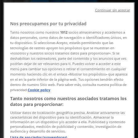
Lunes
Continuar sin aceptar
08:30 - 17:30
Martes
Nos preocupamos por tu privacidad
08:30 - 17:30
Miércoles
Tanto nosotros como nuestros
1012
socios almacenamos y accedemos a
datos personales, como datos de navegación o identificadores únicos, en
08:30 - 17:30
tu dispositivo. Si seleccionas Acepto, estarás permitiendo que las
Jueves
tecnologías de rastreo apoyen los propósitos que se muestran en
08:30 - 17:30
«nosotros y nuestros socios tratamos datos para proporcionar». Si se
deshabilitan los rastreadores, parte del contenido y los anuncios que ves
Viernes
podrían dejar de ser relevantes para ti. Puedes volver a acceder a este
08:30 - 17:30
menú para cambiar tus opciones o retirar el consentimiento en cualquier
Sábado
momento haciendo clic en el enlace «Mostrar los propósitos» que aparece
en el en la parte inferior de la página web. Tus opciones tendrán efecto
08:30 - 13:30
dentro de nuestro Sitio web. Para saber más, consulta nuestra política de
privacidad.
Cookie policy
Mapa
(55) 53 99 02 35
Tanto nosotros como nuestros asociados tratamos los
datos para proporcionar:
Cerrado
Utilizar datos de localización geográfica precisa. Analizar activamente las
características del dispositivo para su identificación. Almacenar la
información en un dispositivo y/o acceder a ella. Publicidad y contenido
Domingo
personalizados, medición de publicidad y contenido, investigación de
audiencia y desarrollo de servicios.
Lista de asociados (proveedores)