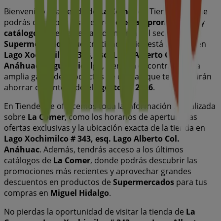
Bienvenido a la tienda de
La Comer
en Tiendeo, donde
podrás descubrir las mejores
ofertas
,
promociones
y
catálogos
de esta destacada marca del sector de
Supermercados
. Nuestra tienda física está ubicada en
Lago Xochimilco # 343, esq. Lago Alberto Col.
Anáhuac
,
Miguel Hidalgo
, y en ella encontrarás una
amplia gama de productos de calidad que te permitirán
ahorrar durante todo el
agosto de 2026
.
En Tiendeo te ofrecemos toda la información actualizada
sobre
La Comer
, como los horarios de apertura, las
ofertas exclusivas y la ubicación exacta de la tienda en
Lago Xochimilco # 343, esq. Lago Alberto Col.
Anáhuac
. Además, tendrás acceso a los últimos
catálogos de
La Comer
, donde podrás descubrir las
promociones más recientes y aprovechar grandes
descuentos en productos de
Supermercados
para tus
compras en
Miguel Hidalgo
.
No pierdas la oportunidad de visitar la tienda de
La