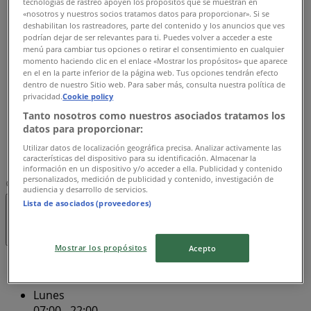
tecnologías de rastreo apoyen los propósitos que se muestran en
07:00 - 22:00
«nosotros y nuestros socios tratamos datos para proporcionar». Si se
Martes
deshabilitan los rastreadores, parte del contenido y los anuncios que ves
07:00 - 22:00
podrían dejar de ser relevantes para ti. Puedes volver a acceder a este
menú para cambiar tus opciones o retirar el consentimiento en cualquier
Miércoles
momento haciendo clic en el enlace «Mostrar los propósitos» que aparece
07:00 - 22:00
en el en la parte inferior de la página web. Tus opciones tendrán efecto
Jueves
dentro de nuestro Sitio web. Para saber más, consulta nuestra política de
privacidad.
Cookie policy
07:00 - 22:00
Viernes
Tanto nosotros como nuestros asociados tratamos los
07:00 - 22:00
datos para proporcionar:
Sábado
Utilizar datos de localización geográfica precisa. Analizar activamente las
07:00 - 22:00
características del dispositivo para su identificación. Almacenar la
información en un dispositivo y/o acceder a ella. Publicidad y contenido
personalizados, medición de publicidad y contenido, investigación de
Mapa
18003777333
La Comer Lago Alberto
audiencia y desarrollo de servicios.
Lista de asociados (proveedores)
Abierto
Hasta las 22:00
Mostrar los propósitos
Acepto
Domingo
07:00 - 22:00
Lunes
07:00 - 22:00