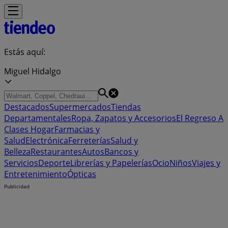
Estás aquí:
Miguel Hidalgo
Destacados
Supermercados
Tiendas
Departamentales
Ropa, Zapatos y Accesorios
El Regreso A
Clases
Hogar
Farmacias y
Salud
Electrónica
Ferreterías
Salud y
Belleza
Restaurantes
Autos
Bancos y
Servicios
Deporte
Librerías y Papelerías
Ocio
Niños
Viajes y
Entretenimiento
Ópticas
Publicidad