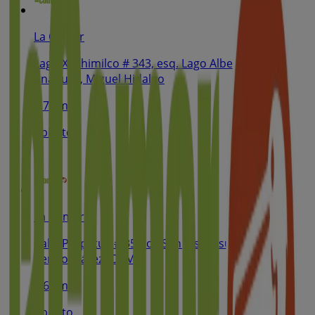
La Comer
Lago Xochimilco # 343, esq. Lago Alberto Col.
Anáhuac, Miguel Hidalgo
3.7 km
Abierto
La Comer
Calle Perpetua # 35 Col. San José Insurgentes,
Benito Juárez (CDMX)
4.6 km
Abierto