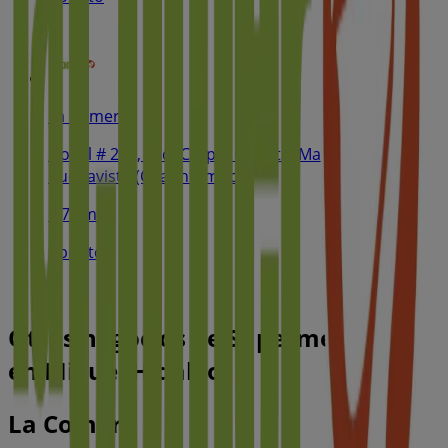
La Comer
Nogal # 212, esq. Carpio Col. Sta. María La Ribera,
Buenavista (Cuauhtémoc)
5.7 km
Abierto
Otros negocios de Supermercados
en Miguel Hidalgo
La Comer