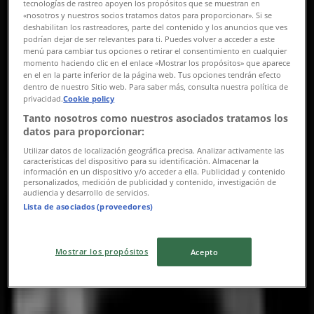
tecnologías de rastreo apoyen los propósitos que se muestran en
«nosotros y nuestros socios tratamos datos para proporcionar». Si se
Cerrado
deshabilitan los rastreadores, parte del contenido y los anuncios que ves
podrían dejar de ser relevantes para ti. Puedes volver a acceder a este
menú para cambiar tus opciones o retirar el consentimiento en cualquier
momento haciendo clic en el enlace «Mostrar los propósitos» que aparece
en el en la parte inferior de la página web. Tus opciones tendrán efecto
dentro de nuestro Sitio web. Para saber más, consulta nuestra política de
privacidad.
Cookie policy
Perros y Burros
Tanto nosotros como nuestros asociados tratamos los
Avenida Central, Miguel Hidalgo
datos para proporcionar:
Utilizar datos de localización geográfica precisa. Analizar activamente las
2.1 km
características del dispositivo para su identificación. Almacenar la
información en un dispositivo y/o acceder a ella. Publicidad y contenido
Cerrado
personalizados, medición de publicidad y contenido, investigación de
audiencia y desarrollo de servicios.
Lista de asociados (proveedores)
Mostrar los propósitos
Acepto
Perros y Burros
Calzada de Los Leones 117, Ciudad de México