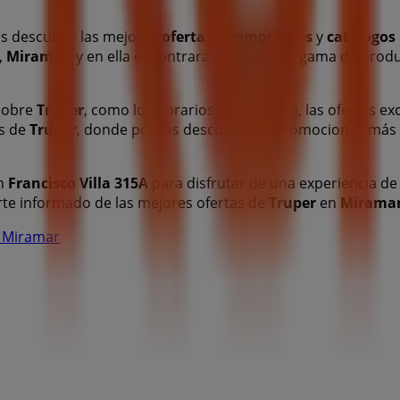
s descubrir las mejores
ofertas
,
promociones
y
catálogos
,
Miramar
, y en ella encontrarás una amplia gama de produ
 sobre
Truper
, como los horarios de apertura, las ofertas exc
os de
Truper
, donde podrás descubrir las promociones más
n
Francisco Villa 315A
para disfrutar de una experiencia de
te informado de las mejores ofertas de
Truper
en
Mirama
n Miramar