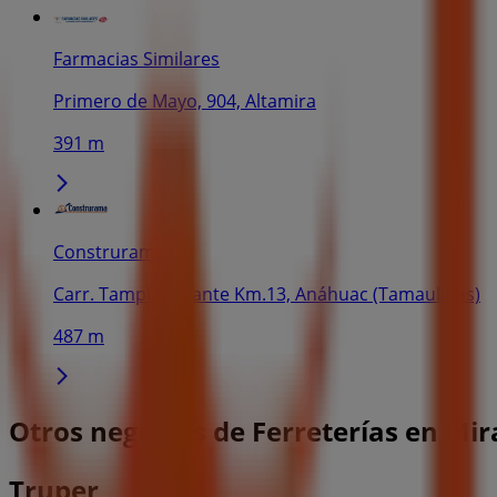
Farmacias Similares
Primero de Mayo, 904, Altamira
391 m
Construrama
Carr. Tampico-Mante Km.13, Anáhuac (Tamaulipas)
487 m
Otros negocios de Ferreterías en Mi
Truper