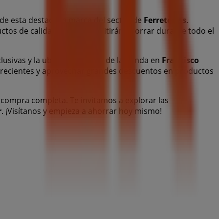
de esta destacada marca del sector de
Ferreterías
.
ctos de calidad que te permitirán ahorrar durante todo el
lusivas y la ubicación exacta de la tienda en
Francisco
 recientes y aprovechar grandes descuentos en productos
 compra completa. Te invitamos a explorar las
r
. ¡Visítanos y empieza a ahorrar hoy mismo!