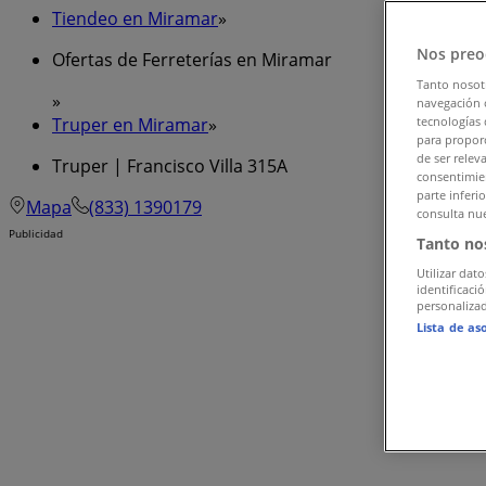
Tiendeo en Miramar
»
Nos preo
Ofertas de Ferreterías en Miramar
Tanto nosot
»
navegación o
Truper en Miramar
»
tecnologías 
para proporc
de ser relev
Truper | Francisco Villa 315A
consentimien
parte inferi
Mapa
(833) 1390179
consulta nue
Publicidad
Tanto no
Utilizar dato
identificaci
personalizad
Lista de as