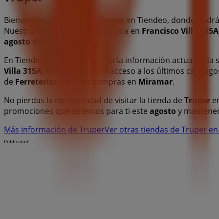
Bienvenido a la tienda de
Truper
en Tiendeo, donde podrá
Nuestra tienda física está ubicada en
Francisco Villa 315A
agosto de 2026
.
En Tiendeo te ofrecemos toda la información actualizada
Villa 315A
. Además, tendrás acceso a los últimos catálog
de
Ferreterías
para tus compras en
Miramar
.
No pierdas la oportunidad de visitar la tienda de
Truper
e
promociones que tenemos para ti este
agosto
y mantener
Más información de Truper
Ver otras tiendas de Truper e
Publicidad