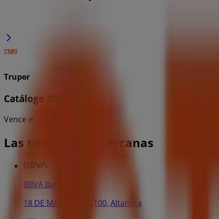
Truper
Catálogo 2026
Vence el 31/12
Las tiendas más cercanas
BBVA Bancomer
18 DE MARZO NO 1100, Altamira