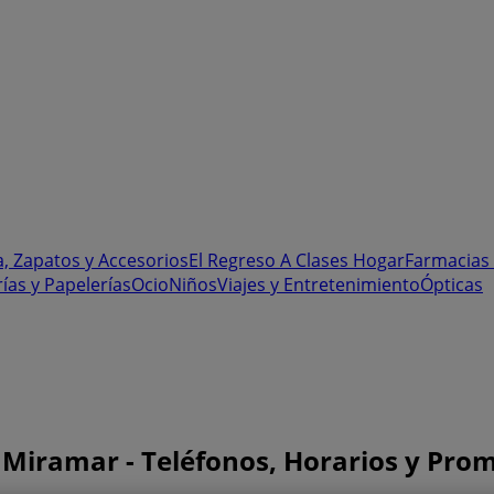
, Zapatos y Accesorios
El Regreso A Clases
Hogar
Farmacias 
rías y Papelerías
Ocio
Niños
Viajes y Entretenimiento
Ópticas
, Miramar - Teléfonos, Horarios y Pro