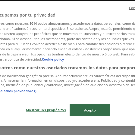
Con
cupamos por tu privacidad
ros como nuestros
1014
socios almacenamos y accedemos a datos personales, como d
 identificadores únicos, en tu dispositivo. Si seleccionas Acepto, estarás permitiendo 
de rastreo apoyen los propósitos que se muestran en «nosotros y nuestros socios trat
ionar». Si se deshabilitan los rastreadores, parte del contenido y los anuncios que ves
antes para ti. Puedes volver a acceder a este menú para cambiar tus opciones o retirar e
to en cualquier momento haciendo clic en el enlace «Mostrar los propósitos» que apar
or de la página web. Tus opciones tendrán efecto dentro de nuestro Sitio web. Para sab
stra política de privacidad.
Cookie policy
sotros como nuestros asociados tratamos los datos para proporc
s de localización geográfica precisa. Analizar activamente las características del disposit
ón. Almacenar la información en un dispositivo y/o acceder a ella. Publicidad y conteni
os, medición de publicidad y contenido, investigación de audiencia y desarrollo de ser
ociados (proveedores)
Mostrar los propósitos
Acepto