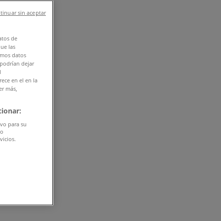
tinuar sin aceptar
atos de
que las
amos datos
 podrían dejar
l
ece en el en la
er más,
ionar:
ivo para su
do
vicios.