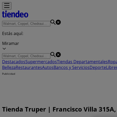
Estás aquí:
Miramar
Destacados
Supermercados
Tiendas Departamentales
Ropa
Belleza
Restaurantes
Autos
Bancos y Servicios
Deporte
Libre
Publicidad
Tienda Truper | Francisco Villa 315A